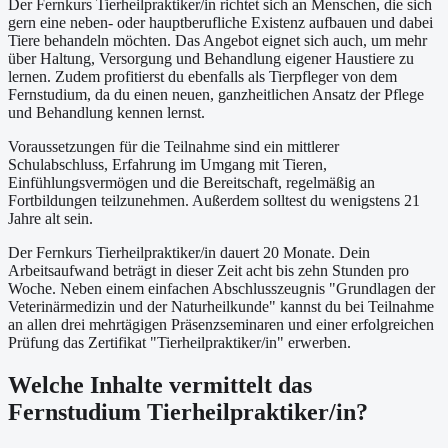
Der Fernkurs Tierheilpraktiker/in richtet sich an Menschen, die sich
gern eine neben- oder hauptberufliche Existenz aufbauen und dabei
Tiere behandeln möchten. Das Angebot eignet sich auch, um mehr
über Haltung, Versorgung und Behandlung eigener Haustiere zu
lernen. Zudem profitierst du ebenfalls als Tierpfleger von dem
Fernstudium, da du einen neuen, ganzheitlichen Ansatz der Pflege
und Behandlung kennen lernst.
Voraussetzungen für die Teilnahme sind ein mittlerer
Schulabschluss, Erfahrung im Umgang mit Tieren,
Einfühlungsvermögen und die Bereitschaft, regelmäßig an
Fortbildungen teilzunehmen. Außerdem solltest du wenigstens 21
Jahre alt sein.
Der Fernkurs Tierheilpraktiker/in dauert 20 Monate. Dein
Arbeitsaufwand beträgt in dieser Zeit acht bis zehn Stunden pro
Woche. Neben einem einfachen Abschlusszeugnis "Grundlagen der
Veterinärmedizin und der Naturheilkunde" kannst du bei Teilnahme
an allen drei mehrtägigen Präsenzseminaren und einer erfolgreichen
Prüfung das Zertifikat "Tierheilpraktiker/in" erwerben.
Welche Inhalte vermittelt das
Fernstudium Tierheilpraktiker/in?