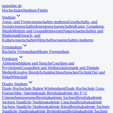
uni
online
.de
Hochschulen
Studium-Finder
Studium
Agrar- und Forstwissenschaften studieren
Gesellschafts- und
Sozialwissenschaften
Ingenieurwissenschaften
Kunst, Gestaltung,
Musik
Medizin und Gesundheitswesen
Naturwissenschaften und
Mathematik
Sprach- und
Kulturwissenschaften
Wirtschaftswissenschaften studieren
Fernstudium
Bachelor Fernstudium
Master Fernstudium
Fernkurse
Allgemeinbildung und Sprache
Coaching und
Psychologie
Gesundheit und Wellness
Informatik und Digitale
Medien
Kreative Berufe
Schulabschluss
Sprachen
Technik
Tier und
Natur
Wirtschaft
Duales Studium
Duale Hochschule Baden-Württemberg
Duale Hochschule Gera-
Eisenach
iba / Internationale Berufsakademie der F+U
Unternehmensgruppe
Berufsakademie Sachsen
Berufsakademie
Sachsen Staatliche Studienakademie Glauchau
Berufsakademie
Sachsen Staatliche Studienakademie Riesa
Berufsakademie Sachsen
Staatliche Studienakademie Breitenbrunn
Berufsakademie Sachsen