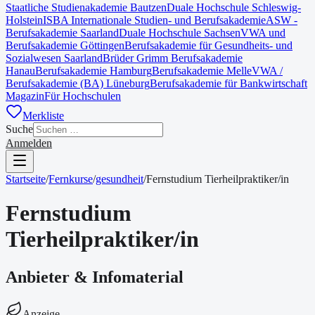
Staatliche Studienakademie Bautzen
Duale Hochschule Schleswig-
Holstein
ISBA Internationale Studien- und Berufsakademie
ASW -
Berufsakademie Saarland
Duale Hochschule Sachsen
VWA und
Berufsakademie Göttingen
Berufsakademie für Gesundheits- und
Sozialwesen Saarland
Brüder Grimm Berufsakademie
Hanau
Berufsakademie Hamburg
Berufsakademie Melle
VWA /
Berufsakademie (BA) Lüneburg
Berufsakademie für Bankwirtschaft
Magazin
Für Hochschulen
Merkliste
Suche
Anmelden
Startseite
/
Fernkurse
/
gesundheit
/
Fernstudium Tierheilpraktiker/in
Fernstudium
Tierheilpraktiker/in
Anbieter & Infomaterial
Anzeige