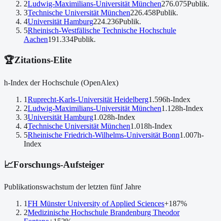
2
Ludwig-Maximilians-Universität München
276.075
Publik.
3
Technische Universität München
226.458
Publik.
4
Universität Hamburg
224.236
Publik.
5
Rheinisch-Westfälische Technische Hochschule
Aachen
191.334
Publik.
🏆
Zitations-Elite
h-Index der Hochschule (OpenAlex)
1
Ruprecht-Karls-Universität Heidelberg
1.596
h-Index
2
Ludwig-Maximilians-Universität München
1.128
h-Index
3
Universität Hamburg
1.028
h-Index
4
Technische Universität München
1.018
h-Index
5
Rheinische Friedrich-Wilhelms-Universität Bonn
1.007
h-
Index
📈
Forschungs-Aufsteiger
Publikationswachstum der letzten fünf Jahre
1
FH Münster University of Applied Sciences
+187
%
2
Medizinische Hochschule Brandenburg Theodor