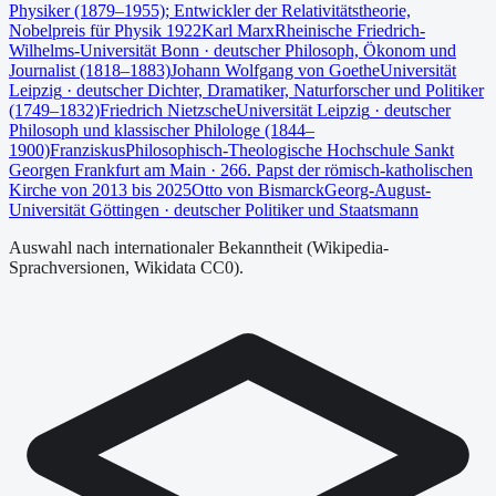
Physiker (1879–1955); Entwickler der Relativitätstheorie,
Nobelpreis für Physik 1922
Karl Marx
Rheinische Friedrich-
Wilhelms-Universität Bonn
· deutscher Philosoph, Ökonom und
Journalist (1818–1883)
Johann Wolfgang von Goethe
Universität
Leipzig
· deutscher Dichter, Dramatiker, Naturforscher und Politiker
(1749–1832)
Friedrich Nietzsche
Universität Leipzig
· deutscher
Philosoph und klassischer Philologe (1844–
1900)
Franziskus
Philosophisch-Theologische Hochschule Sankt
Georgen Frankfurt am Main
· 266. Papst der römisch-katholischen
Kirche von 2013 bis 2025
Otto von Bismarck
Georg-August-
Universität Göttingen
· deutscher Politiker und Staatsmann
Auswahl nach internationaler Bekanntheit (Wikipedia-
Sprachversionen, Wikidata CC0).