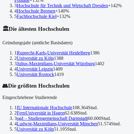
Fontane
+152
%
3
Hochschule für Technik und Wirtschaft Dresden
+142
%
4
Hochschule Bremen
+140
%
5
Fachhochschule Kiel
+132
%
🏛️
Die ältesten Hochschulen
Gründungsjahr (amtliche Basisdaten)
1
Ruprecht-Karls-Universität Heidelberg
1386
2
Universität zu Köln
1388
3
Julius-Maximilians-Universität Würzburg
1402
4
Universität Leipzig
1409
5
Universität Rostock
1419
👥
Die größten Hochschulen
Eingeschriebene Studierende
1
IU Internationale Hochschule
108.364
Stud.
2
FernUniversität in Hagen
62.638
Stud.
3
sgd – Studiengemeinschaft Darmstadt
60.000
Stud.
4
Ludwig-Maximilians-Universität München
51.574
Stud.
5
Universität zu Köln
51.195
Stud.