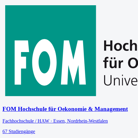
FOM Hochschule für Oekonomie & Management
Fachhochschule / HAW
·
Essen
,
Nordrhein-Westfalen
67
Studiengänge