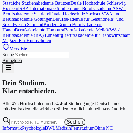
Staatliche Studienakademie Bautzen
Duale Hochschule Schleswig-
Holstein
ISBA Internationale Studien- und Berufsakademie
ASW -
Berufsakademie Saarland
Duale Hochschule Sachsen
VWA und
Berufsakademie Göttingen
Berufsakademie für Gesundheits- und
Sozialwesen Saarland
Brüder Grimm Berufsakademie
Hanau
Berufsakademie Hamburg
Berufsakademie Melle
VWA /
Berufsakademie (BA) Lüneburg
Berufsakademie für Bankwirtschaft
Magazin
Für Hochschulen
Merkliste
Suche
Anmelden
Dein Studium.
Klar entschieden.
Alle
455
Hochschulen und
24.464
Studiengänge Deutschlands –
mit den Fakten, die wirklich zählen. Amtlich, aktuell, verständlich.
Suchen
Informatik
Psychologie
BWL
Medizin
Fernstudium
Ohne NC