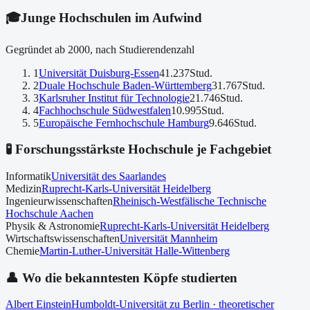
🎓
Junge Hochschulen im Aufwind
Gegründet ab 2000, nach Studierendenzahl
1
Universität Duisburg-Essen
41.237
Stud.
2
Duale Hochschule Baden-Württemberg
31.767
Stud.
3
Karlsruher Institut für Technologie
21.746
Stud.
4
Fachhochschule Südwestfalen
10.995
Stud.
5
Europäische Fernhochschule Hamburg
9.646
Stud.
🧪 Forschungsstärkste Hochschule je Fachgebiet
Informatik
Universität des Saarlandes
Medizin
Ruprecht-Karls-Universität Heidelberg
Ingenieurwissenschaften
Rheinisch-Westfälische Technische
Hochschule Aachen
Physik & Astronomie
Ruprecht-Karls-Universität Heidelberg
Wirtschaftswissenschaften
Universität Mannheim
Chemie
Martin-Luther-Universität Halle-Wittenberg
👤 Wo die bekanntesten Köpfe studierten
Albert Einstein
Humboldt-Universität zu Berlin
· theoretischer