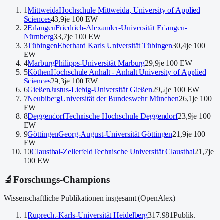
1
Mittweida
Hochschule Mittweida, University of Applied
Sciences
43,9
je 100 EW
2
Erlangen
Friedrich-Alexander-Universität Erlangen-
Nürnberg
33,7
je 100 EW
3
Tübingen
Eberhard Karls Universität Tübingen
30,4
je 100
EW
4
Marburg
Philipps-Universität Marburg
29,9
je 100 EW
5
Köthen
Hochschule Anhalt - Anhalt University of Applied
Sciences
29,3
je 100 EW
6
Gießen
Justus-Liebig-Universität Gießen
29,2
je 100 EW
7
Neubiberg
Universität der Bundeswehr München
26,1
je 100
EW
8
Deggendorf
Technische Hochschule Deggendorf
23,9
je 100
EW
9
Göttingen
Georg-August-Universität Göttingen
21,9
je 100
EW
10
Clausthal-Zellerfeld
Technische Universität Clausthal
21,7
je
100 EW
🔬
Forschungs-Champions
Wissenschaftliche Publikationen insgesamt (OpenAlex)
1
Ruprecht-Karls-Universität Heidelberg
317.981
Publik.