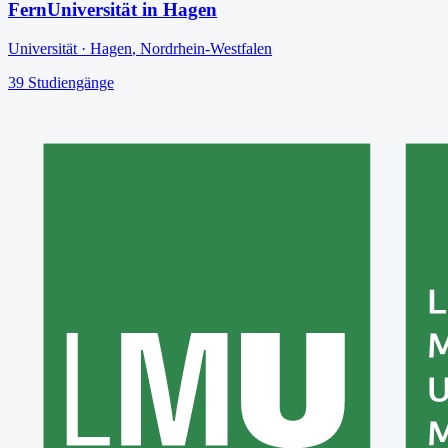
FernUniversität in Hagen
Universität
·
Hagen
,
Nordrhein-Westfalen
39
Studiengänge