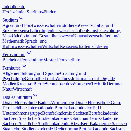
uni
online
.de
Hochschulen
Studium-Finder
Studium
Agrar- und Forstwissenschaften studieren
Gesellschafts- und
Sozialwissenschaften
Ingenieurwissenschaften
Kunst, Gestaltung,
Musik
Medizin und Gesundheitswesen
Naturwissenschaften und
Mathematik
Sprach- und
Kulturwissenschaften
Wirtschaftswissenschaften studieren
Fernstudium
Bachelor Fernstudium
Master Fernstudium
Fernkurse
Allgemeinbildung und Sprache
Coaching und
Psychologie
Gesundheit und Wellness
Informatik und Digitale
Medien
Kreative Berufe
Schulabschluss
Sprachen
Technik
Tier und
Natur
Wirtschaft
Duales Studium
Duale Hochschule Baden-Württemberg
Duale Hochschule Gera-
Eisenach
iba / Internationale Berufsakademie der F+U
Unternehmensgruppe
Berufsakademie Sachsen
Berufsakademie
Sachsen Staatliche Studienakademie Glauchau
Berufsakademie
Sachsen Staatliche Studienakademie Riesa
Berufsakademie Sachsen
Staatliche Studienakademie Breitenbrunn
Berufsakademie Sachsen