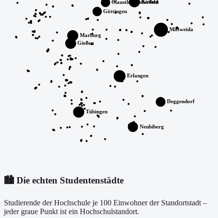
Köthen
Clausthal-Zellerfeld
Göttingen
Mittweida
Marburg
Gießen
Erlangen
Deggendorf
Tübingen
Neubiberg
🏙️ Die echten Studentenstädte
Studierende der Hochschule je 100 Einwohner der Standortstadt –
jeder graue Punkt ist ein Hochschulstandort.