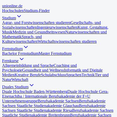
uni
online
.de
Hochschulen
Studium-Finder
Studium
Agrar- und Forstwissenschaften studieren
Gesellschafts- und
Sozialwissenschaften
Ingenieurwissenschaften
Kunst, Gestaltung,
Musik
Medizin und Gesundheitswesen
Naturwissenschaften und
Mathematik
Sprach- und
Kulturwissenschaften
Wirtschaftswissenschaften studieren
Fernstudium
Bachelor Fernstudium
Master Fernstudium
Fernkurse
Allgemeinbildung und Sprache
Coaching und
Psychologie
Gesundheit und Wellness
Informatik und Digitale
Medien
Kreative Berufe
Schulabschluss
Sprachen
Technik
Tier und
Natur
Wirtschaft
Duales Studium
Duale Hochschule Baden-Württemberg
Duale Hochschule Gera-
Eisenach
iba / Internationale Berufsakademie der F+U
Unternehmensgruppe
Berufsakademie Sachsen
Berufsakademie
Sachsen Staatliche Studienakademie Glauchau
Berufsakademie
Sachsen Staatliche Studienakademie Riesa
Berufsakademie Sachsen
Staatliche Studienakademie Breitenbrunn
Berufsakademie Sachsen