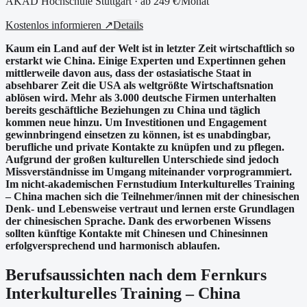
AKAD Hochschule Stuttgart
· ab
249 €
/Monat
Kostenlos informieren ↗
Details
Kaum ein Land auf der Welt ist in letzter Zeit wirtschaftlich so
erstarkt wie China. Einige Experten und Expertinnen gehen
mittlerweile davon aus, dass der ostasiatische Staat in
absehbarer Zeit die USA als weltgrößte Wirtschaftsnation
ablösen wird. Mehr als 3.000 deutsche Firmen unterhalten
bereits geschäftliche Beziehungen zu China und täglich
kommen neue hinzu. Um Investitionen und Engagement
gewinnbringend einsetzen zu können, ist es unabdingbar,
berufliche und private Kontakte zu knüpfen und zu pflegen.
Aufgrund der großen kulturellen Unterschiede sind jedoch
Missverständnisse im Umgang miteinander vorprogrammiert.
Im nicht-akademischen Fernstudium Interkulturelles Training
– China machen sich die Teilnehmer/innen mit der chinesischen
Denk- und Lebensweise vertraut und lernen erste Grundlagen
der chinesischen Sprache. Dank des erworbenen Wissens
sollten künftige Kontakte mit Chinesen und Chinesinnen
erfolgversprechend und harmonisch ablaufen.
Berufsaussichten nach dem Fernkurs
Interkulturelles Training – China