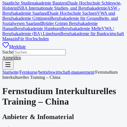
Staatliche Studienakademie Bautzen
Duale Hochschule Schleswig-
Holstein
ISBA Internationale Studien- und Berufsakademie
ASW -
Berufsakademie Saarland
Duale Hochschule Sachsen
VWA und
Berufsakademie Göttingen
Berufsakademie für Gesundheits- und
Sozialwesen Saarland
Brüder Grimm Berufsakademie
Hanau
Berufsakademie Hamburg
Berufsakademie Melle
VWA /
Berufsakademie (BA) Lüneburg
Berufsakademie für Bankwirtschaft
Magazin
Für Hochschulen
Merkliste
Suche
Anmelden
Startseite
/
Fernkurse
/
betriebswirtschaft-management
/
Fernstudium
Interkulturelles Training – China
Fernstudium Interkulturelles
Training – China
Anbieter & Infomaterial