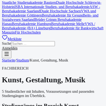
Staatliche Studienakademie Bautzen
Duale Hochschule Schleswig-
Holstein
ISBA Internationale Studien- und Berufsakademie
ASW -
Berufsakademie Saarland
Duale Hochschule Sachsen
VWA und
Berufsakademie Göttingen
Berufsakademie für Gesundheits- und
Sozialwesen Saarland
Brüder Grimm Berufsakademie
Hanau
Berufsakademie Hamburg
Berufsakademie Melle
VWA /
Berufsakademie (BA) Lüneburg
Berufsakademie für Bankwirtschaft
Magazin
Für Hochschulen
Merkliste
Suche
Anmelden
Startseite
/
Studium
/
Kunst, Gestaltung, Musik
FACHBEREICH
Kunst, Gestaltung, Musik
5 Studienfächer mit Inhalten, Voraussetzungen und passenden
Studiengängen im Überblick.
Studiengänge im Bereich Kunst,