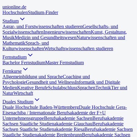
uni
online
.de
Hochschulen
Studium-Finder
Studium
Agrar- und Forstwissenschaften studieren
Gesellschafts- und
Sozialwissenschaften
Ingenieurwissenschaften
Kunst, Gestaltung,
Musik
Medizin und Gesundheitswesen
Naturwissenschaften und
Mathematik
Sprach- und
Kulturwissenschaften
Wirtschaftswissenschaften studieren
Fernstudium
Bachelor Fernstudium
Master Fernstudium
Fernkurse
Allgemeinbildung und Sprache
Coaching und
Psychologie
Gesundheit und Wellness
Informatik und Digitale
Medien
Kreative Berufe
Schulabschluss
Sprachen
Technik
Tier und
Natur
Wirtschaft
Duales Studium
Duale Hochschule Baden-Württemberg
Duale Hochschule Gera-
Eisenach
iba / Internationale Berufsakademie der F+U
Unternehmensgruppe
Berufsakademie Sachsen
Berufsakademie
Sachsen Staatliche Studienakademie Glauchau
Berufsakademie
Sachsen Staatliche Studienakademie Riesa
Berufsakademie Sachsen
Staatliche Studienakademie Breitenbrunn
Berufsakademie Sachsen