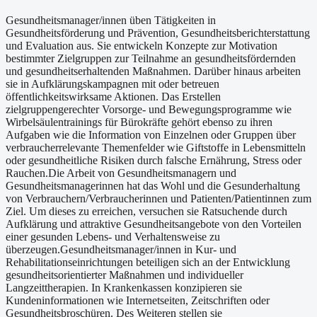
Gesundheitsmanager/innen üben Tätigkeiten in
Gesundheitsförderung und Prävention, Gesundheitsberichterstattung
und Evaluation aus. Sie entwickeln Konzepte zur Motivation
bestimmter Zielgruppen zur Teilnahme an gesundheitsfördernden
und gesundheitserhaltenden Maßnahmen. Darüber hinaus arbeiten
sie in Aufklärungskampagnen mit oder betreuen
öffentlichkeitswirksame Aktionen. Das Erstellen
zielgruppengerechter Vorsorge- und Bewegungsprogramme wie
Wirbelsäulentrainings für Bürokräfte gehört ebenso zu ihren
Aufgaben wie die Information von Einzelnen oder Gruppen über
verbraucherrelevante Themenfelder wie Giftstoffe in Lebensmitteln
oder gesundheitliche Risiken durch falsche Ernährung, Stress oder
Rauchen.Die Arbeit von Gesundheitsmanagern und
Gesundheitsmanagerinnen hat das Wohl und die Gesunderhaltung
von Verbrauchern/Verbraucherinnen und Patienten/Patientinnen zum
Ziel. Um dieses zu erreichen, versuchen sie Ratsuchende durch
Aufklärung und attraktive Gesundheitsangebote von den Vorteilen
einer gesunden Lebens- und Verhaltensweise zu
überzeugen.Gesundheitsmanager/innen in Kur- und
Rehabilitationseinrichtungen beteiligen sich an der Entwicklung
gesundheitsorientierter Maßnahmen und individueller
Langzeittherapien. In Krankenkassen konzipieren sie
Kundeninformationen wie Internetseiten, Zeitschriften oder
Gesundheitsbroschüren. Des Weiteren stellen sie