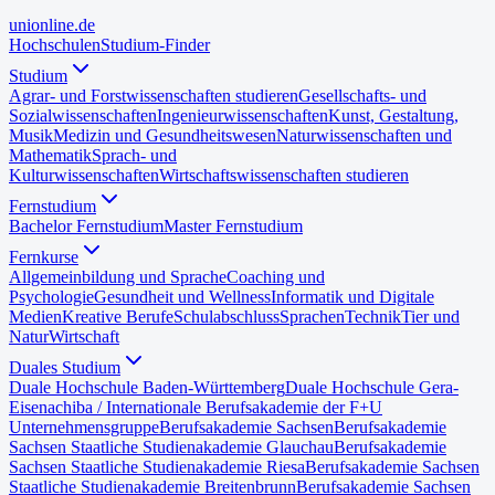
uni
online
.de
Hochschulen
Studium-Finder
Studium
Agrar- und Forstwissenschaften studieren
Gesellschafts- und
Sozialwissenschaften
Ingenieurwissenschaften
Kunst, Gestaltung,
Musik
Medizin und Gesundheitswesen
Naturwissenschaften und
Mathematik
Sprach- und
Kulturwissenschaften
Wirtschaftswissenschaften studieren
Fernstudium
Bachelor Fernstudium
Master Fernstudium
Fernkurse
Allgemeinbildung und Sprache
Coaching und
Psychologie
Gesundheit und Wellness
Informatik und Digitale
Medien
Kreative Berufe
Schulabschluss
Sprachen
Technik
Tier und
Natur
Wirtschaft
Duales Studium
Duale Hochschule Baden-Württemberg
Duale Hochschule Gera-
Eisenach
iba / Internationale Berufsakademie der F+U
Unternehmensgruppe
Berufsakademie Sachsen
Berufsakademie
Sachsen Staatliche Studienakademie Glauchau
Berufsakademie
Sachsen Staatliche Studienakademie Riesa
Berufsakademie Sachsen
Staatliche Studienakademie Breitenbrunn
Berufsakademie Sachsen