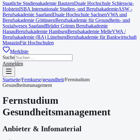
Staatliche Studienakademie Bautzen
Duale Hochschule Schleswig-
Holstein
ISBA Internationale Studien- und Berufsakademie
ASW -
Berufsakademie Saarland
Duale Hochschule Sachsen
VWA und
Berufsakademie Göttingen
Berufsakademie für Gesundheits- und
Sozialwesen Saarland
Brüder Grimm Berufsakademie
Hanau
Berufsakademie Hamburg
Berufsakademie Melle
VWA /
Berufsakademie (BA) Lüneburg
Berufsakademie für Bankwirtschaft
Magazin
Für Hochschulen
Merkliste
Suche
Anmelden
Startseite
/
Fernkurse
/
gesundheit
/
Fernstudium
Gesundheitsmanagement
Fernstudium
Gesundheitsmanagement
Anbieter & Infomaterial