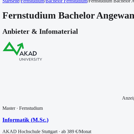
Startseite
/
Fernstudium
/
Bachelor Fernstudium
/
Fernstudium Bachelor 
Fernstudium Bachelor Angewan
Anbieter & Infomaterial
Anzei
Master
· Fernstudium
Informatik (M.Sc.)
AKAD Hochschule Stuttgart
· ab
389 €
/Monat