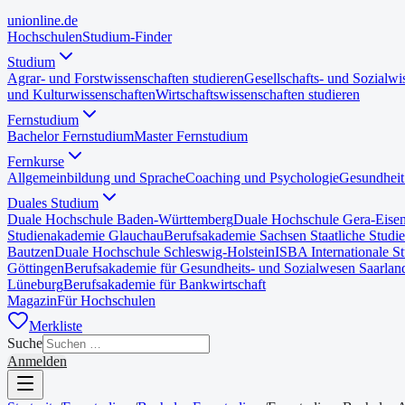
uni
online
.de
Hochschulen
Studium-Finder
Studium
Agrar- und Forstwissenschaften studieren
Gesellschafts- und Sozialwi
und Kulturwissenschaften
Wirtschaftswissenschaften studieren
Fernstudium
Bachelor Fernstudium
Master Fernstudium
Fernkurse
Allgemeinbildung und Sprache
Coaching und Psychologie
Gesundheit
Duales Studium
Duale Hochschule Baden-Württemberg
Duale Hochschule Gera-Eise
Studienakademie Glauchau
Berufsakademie Sachsen Staatliche Studi
Bautzen
Duale Hochschule Schleswig-Holstein
ISBA Internationale S
Göttingen
Berufsakademie für Gesundheits- und Sozialwesen Saarlan
Lüneburg
Berufsakademie für Bankwirtschaft
Magazin
Für Hochschulen
Merkliste
Suche
Anmelden