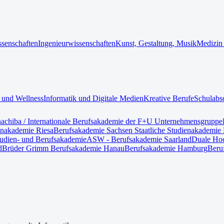
ssenschaften
Ingenieurwissenschaften
Kunst, Gestaltung, Musik
Medizin
 und Wellness
Informatik und Digitale Medien
Kreative Berufe
Schulabs
nach
iba / Internationale Berufsakademie der F+U Unternehmensgruppe
enakademie Riesa
Berufsakademie Sachsen Staatliche Studienakademie 
tudien- und Berufsakademie
ASW - Berufsakademie Saarland
Duale Hoc
d
Brüder Grimm Berufsakademie Hanau
Berufsakademie Hamburg
Beru