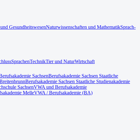
 und Gesundheitswesen
Naturwissenschaften und Mathematik
Sprach-
chluss
Sprachen
Technik
Tier und Natur
Wirtschaft
Berufsakademie Sachsen
Berufsakademie Sachsen Staatliche
Breitenbrunn
Berufsakademie Sachsen Staatliche Studienakademie
hschule Sachsen
VWA und Berufsakademie
fsakademie Melle
VWA / Berufsakademie (BA)