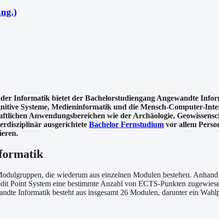
ng.)
der Informatik bietet der Bachelorstudiengang Angewandte Informa
nitive Systeme, Medieninformatik und die Mensch-Computer-Intera
chaftlichen Anwendungsbereichen wie der Archäologie, Geowissens
terdisziplinär ausgerichtete
Bachelor Fernstudium
vor allem Person
ieren.
formatik
 Modulgruppen, die wiederum aus einzelnen Modulen bestehen. Anhand 
dit Point System eine bestimmte Anzahl von ECTS-Punkten zugewiesen,
dte Informatik besteht aus insgesamt 26 Modulen, darunter ein Wahlp