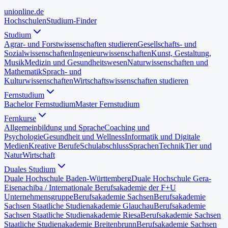
uni
online
.de
Hochschulen
Studium-Finder
Studium
Agrar- und Forstwissenschaften studieren
Gesellschafts- und
Sozialwissenschaften
Ingenieurwissenschaften
Kunst, Gestaltung,
Musik
Medizin und Gesundheitswesen
Naturwissenschaften und
Mathematik
Sprach- und
Kulturwissenschaften
Wirtschaftswissenschaften studieren
Fernstudium
Bachelor Fernstudium
Master Fernstudium
Fernkurse
Allgemeinbildung und Sprache
Coaching und
Psychologie
Gesundheit und Wellness
Informatik und Digitale
Medien
Kreative Berufe
Schulabschluss
Sprachen
Technik
Tier und
Natur
Wirtschaft
Duales Studium
Duale Hochschule Baden-Württemberg
Duale Hochschule Gera-
Eisenach
iba / Internationale Berufsakademie der F+U
Unternehmensgruppe
Berufsakademie Sachsen
Berufsakademie
Sachsen Staatliche Studienakademie Glauchau
Berufsakademie
Sachsen Staatliche Studienakademie Riesa
Berufsakademie Sachsen
Staatliche Studienakademie Breitenbrunn
Berufsakademie Sachsen