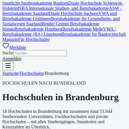
Staatliche Studienakademie Bautzen
Duale Hochschule Schleswig-
Holstein
ISBA Internationale Studien- und Berufsakademie
ASW -
Berufsakademie Saarland
Duale Hochschule Sachsen
VWA und
Berufsakademie Göttingen
Berufsakademie für Gesundheits- und
Sozialwesen Saarland
Brüder Grimm Berufsakademie
Hanau
Berufsakademie Hamburg
Berufsakademie Melle
VWA /
Berufsakademie (BA) Lüneburg
Berufsakademie für Bankwirtschaft
Magazin
Für Hochschulen
Merkliste
Suche
Anmelden
Startseite
/
Hochschulen
/
Brandenburg
HOCHSCHULEN NACH BUNDESLAND
Hochschulen in Brandenburg
18
Hochschulen in
Brandenburg
mit zusammen rund
53.944
Studierenden
: Universitäten, Fachhochschulen und private
Hochschulen – mit allen Studiengängen, Standorten und
Kennzahlen im Überblick.