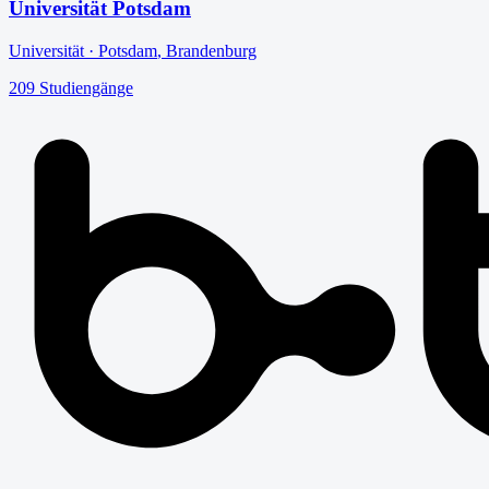
Universität Potsdam
Universität
·
Potsdam
,
Brandenburg
209
Studiengänge