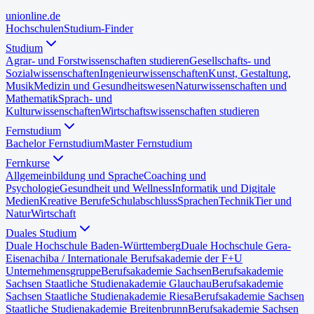
uni
online
.de
Hochschulen
Studium-Finder
Studium
Agrar- und Forstwissenschaften studieren
Gesellschafts- und
Sozialwissenschaften
Ingenieurwissenschaften
Kunst, Gestaltung,
Musik
Medizin und Gesundheitswesen
Naturwissenschaften und
Mathematik
Sprach- und
Kulturwissenschaften
Wirtschaftswissenschaften studieren
Fernstudium
Bachelor Fernstudium
Master Fernstudium
Fernkurse
Allgemeinbildung und Sprache
Coaching und
Psychologie
Gesundheit und Wellness
Informatik und Digitale
Medien
Kreative Berufe
Schulabschluss
Sprachen
Technik
Tier und
Natur
Wirtschaft
Duales Studium
Duale Hochschule Baden-Württemberg
Duale Hochschule Gera-
Eisenach
iba / Internationale Berufsakademie der F+U
Unternehmensgruppe
Berufsakademie Sachsen
Berufsakademie
Sachsen Staatliche Studienakademie Glauchau
Berufsakademie
Sachsen Staatliche Studienakademie Riesa
Berufsakademie Sachsen
Staatliche Studienakademie Breitenbrunn
Berufsakademie Sachsen