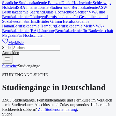
Staatliche Studienakademie Bautzen
Duale Hochschule Schleswig-
Holstein
ISBA Internationale Studien- und Berufsakademie
ASW -
Berufsakademie Saarland
Duale Hochschule Sachsen
VWA und
Berufsakademie Göttingen
Berufsakademie für Gesundheits- und
Sozialwesen Saarland
Brüder Grimm Berufsakademie
Hanau
Berufsakademie Hamburg
Berufsakademie Melle
VWA /
Berufsakademie (BA) Lüneburg
Berufsakademie für Bankwirtschaft
Magazin
Für Hochschulen
Merkliste
Suche
Anmelden
Startseite
/
Studiengänge
STUDIENGANG-SUCHE
Studiengänge in Deutschland
3.983
Studiengänge, Fernstudiengänge und Fernkurse im Vergleich
– mit Studiendauer, Abschluss und Zulassungsmodus. Lieber nach
Fachbereich stöbern?
Zur Studienorientierung
.
Suche