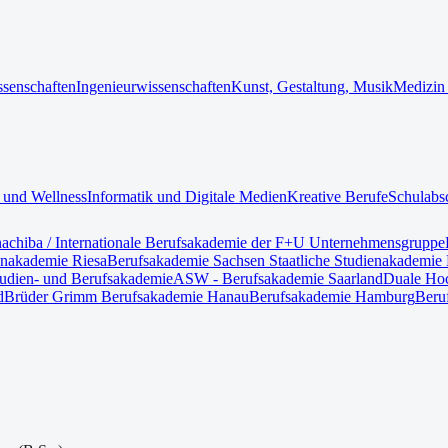
ssenschaften
Ingenieurwissenschaften
Kunst, Gestaltung, Musik
Medizin
 und Wellness
Informatik und Digitale Medien
Kreative Berufe
Schulabs
nach
iba / Internationale Berufsakademie der F+U Unternehmensgruppe
enakademie Riesa
Berufsakademie Sachsen Staatliche Studienakademie 
tudien- und Berufsakademie
ASW - Berufsakademie Saarland
Duale Hoc
d
Brüder Grimm Berufsakademie Hanau
Berufsakademie Hamburg
Beru