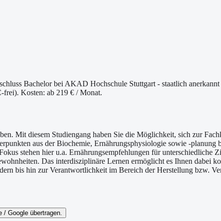
hluss Bachelor bei AKAD Hochschule Stuttgart - staatlich anerkannt a
frei). Kosten: ab 219 € / Monat.
Leben. Mit diesem Studiengang haben Sie die Möglichkeit, sich zur Fa
punkten aus der Biochemie, Ernährungsphysiologie sowie -planung bi
kus stehen hier u.a. Ernährungsempfehlungen für unterschiedliche Zi
ewohnheiten. Das interdisziplinäre Lernen ermöglicht es Ihnen dabei 
n bis hin zur Verantwortlichkeit im Bereich der Herstellung bzw. Ve
 / Google übertragen.