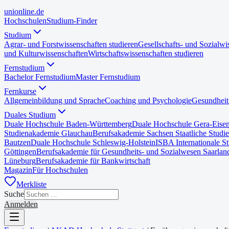
uni
online
.de
Hochschulen
Studium-Finder
Studium
Agrar- und Forstwissenschaften studieren
Gesellschafts- und Sozialwi
und Kulturwissenschaften
Wirtschaftswissenschaften studieren
Fernstudium
Bachelor Fernstudium
Master Fernstudium
Fernkurse
Allgemeinbildung und Sprache
Coaching und Psychologie
Gesundheit
Duales Studium
Duale Hochschule Baden-Württemberg
Duale Hochschule Gera-Eise
Studienakademie Glauchau
Berufsakademie Sachsen Staatliche Studi
Bautzen
Duale Hochschule Schleswig-Holstein
ISBA Internationale S
Göttingen
Berufsakademie für Gesundheits- und Sozialwesen Saarlan
Lüneburg
Berufsakademie für Bankwirtschaft
Magazin
Für Hochschulen
Merkliste
Suche
Anmelden