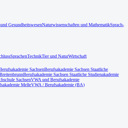
 und Gesundheitswesen
Naturwissenschaften und Mathematik
Sprach-
chluss
Sprachen
Technik
Tier und Natur
Wirtschaft
Berufsakademie Sachsen
Berufsakademie Sachsen Staatliche
Breitenbrunn
Berufsakademie Sachsen Staatliche Studienakademie
hschule Sachsen
VWA und Berufsakademie
fsakademie Melle
VWA / Berufsakademie (BA)