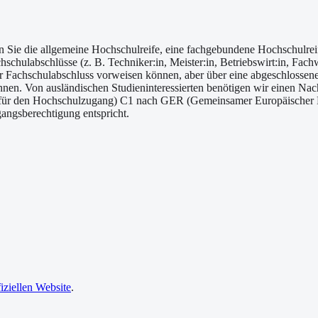
Sie die allgemeine Hochschulreife, eine fachgebundene Hochschulreif
chulabschlüsse (z. B. Techniker:in, Meister:in, Betriebswirt:in, Fachw
 Fachschulabschluss vorweisen können, aber über eine abgeschlossen
en. Von ausländischen Studieninteressierten benötigen wir einen Nac
für den Hochschulzugang) C1 nach GER (Gemeinsamer Europäischer R
angsberechtigung entspricht.
fiziellen Website
.