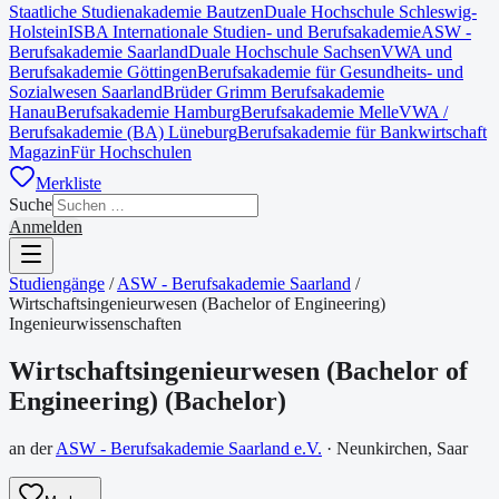
Staatliche Studienakademie Bautzen
Duale Hochschule Schleswig-
Holstein
ISBA Internationale Studien- und Berufsakademie
ASW -
Berufsakademie Saarland
Duale Hochschule Sachsen
VWA und
Berufsakademie Göttingen
Berufsakademie für Gesundheits- und
Sozialwesen Saarland
Brüder Grimm Berufsakademie
Hanau
Berufsakademie Hamburg
Berufsakademie Melle
VWA /
Berufsakademie (BA) Lüneburg
Berufsakademie für Bankwirtschaft
Magazin
Für Hochschulen
Merkliste
Suche
Anmelden
Studiengänge
/
ASW - Berufsakademie Saarland
/
Wirtschaftsingenieurwesen (Bachelor of Engineering)
Ingenieurwissenschaften
Wirtschaftsingenieurwesen (Bachelor of
Engineering)
(
Bachelor
)
an der
ASW - Berufsakademie Saarland e.V.
·
Neunkirchen, Saar