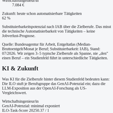
Wirtschaftsingenieur/in
7.084 €
Zukunft: heute schon automatisierbare Tätigkeiten
62 %
Substituierbarkeitspotenzial nach IAB über die Zielberufe. Das misst
die technische Automatisierbarkeit von Tätigkeiten – keine
Jobverlust-Prognose.
Quelle: Bundesagentur für Arbeit, Entgeltatlas (Median-
Bruttoentgelt/Monat je Beruf
; Substituierbarkeit: IAB
)
, Stand:
07/2026
. Wir zeigen 3–5 typische Zielberufe als Spanne, nie „den"
einen Beruf – ein Studienfeld führt in unterschiedliche Tätigkeiten.
KI & Zukunft
Was KI für die Zielberufe hinter diesem Studienfeld bedeuten kann:
Die ILO stuft je Berufsgruppe das GenAI-Potenzial ein; dazu die
LLM-Exposition aus der OpenAI-Forschung als US-
Vergleichswert.
Wirtschaftsingenieur/in
GenAI-Potenzial:
minimal exponiert
ILO-Task-Score 2025
0.37
/ 1