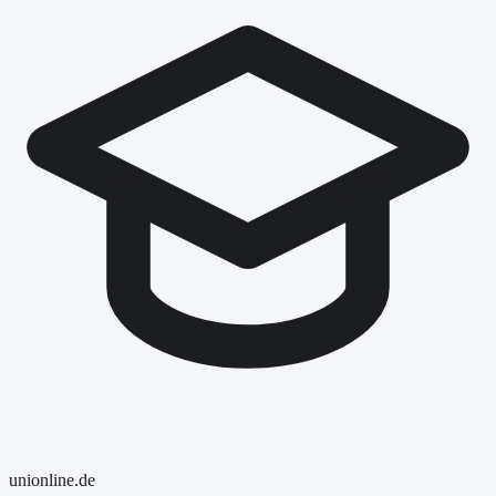
uni
online
.de