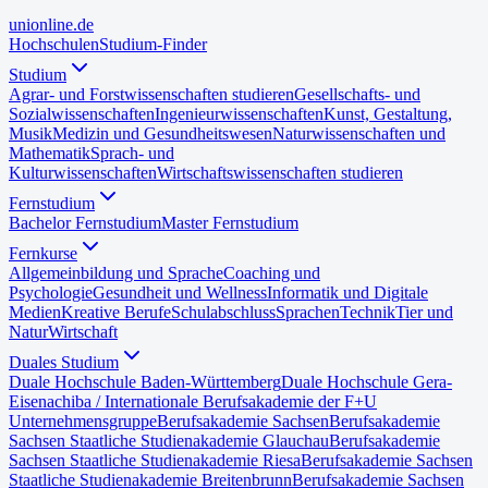
uni
online
.de
Hochschulen
Studium-Finder
Studium
Agrar- und Forstwissenschaften studieren
Gesellschafts- und
Sozialwissenschaften
Ingenieurwissenschaften
Kunst, Gestaltung,
Musik
Medizin und Gesundheitswesen
Naturwissenschaften und
Mathematik
Sprach- und
Kulturwissenschaften
Wirtschaftswissenschaften studieren
Fernstudium
Bachelor Fernstudium
Master Fernstudium
Fernkurse
Allgemeinbildung und Sprache
Coaching und
Psychologie
Gesundheit und Wellness
Informatik und Digitale
Medien
Kreative Berufe
Schulabschluss
Sprachen
Technik
Tier und
Natur
Wirtschaft
Duales Studium
Duale Hochschule Baden-Württemberg
Duale Hochschule Gera-
Eisenach
iba / Internationale Berufsakademie der F+U
Unternehmensgruppe
Berufsakademie Sachsen
Berufsakademie
Sachsen Staatliche Studienakademie Glauchau
Berufsakademie
Sachsen Staatliche Studienakademie Riesa
Berufsakademie Sachsen
Staatliche Studienakademie Breitenbrunn
Berufsakademie Sachsen