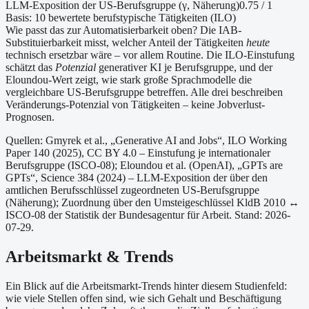
LLM-Exposition der US-Berufsgruppe (γ, Näherung
)
0.75
/ 1
Basis:
10
bewertete berufstypische Tätigkeiten (ILO)
Wie passt das zur Automatisierbarkeit oben?
Die IAB-
Substituierbarkeit misst, welcher Anteil der Tätigkeiten
heute
technisch ersetzbar wäre – vor allem Routine. Die ILO-Einstufung
schätzt das
Potenzial
generativer KI je Berufsgruppe, und der
Eloundou-Wert zeigt, wie stark große Sprachmodelle die
vergleichbare US-Berufsgruppe betreffen. Alle drei beschreiben
Veränderungs-Potenzial von Tätigkeiten – keine Jobverlust-
Prognosen.
Quellen: Gmyrek et al., „Generative AI and Jobs“, ILO Working
Paper 140 (2025), CC BY 4.0 – Einstufung je internationaler
Berufsgruppe (ISCO-08);
Eloundou et al. (OpenAI), „GPTs are
GPTs“, Science 384 (2024) – LLM-Exposition der über den
amtlichen Berufsschlüssel zugeordneten US-Berufsgruppe
(Näherung);
Zuordnung über den Umsteigeschlüssel KldB 2010 ↔
ISCO-08 der Statistik der Bundesagentur für Arbeit.
Stand: 2026-
07-29.
Arbeitsmarkt & Trends
Ein Blick auf die Arbeitsmarkt-Trends hinter diesem Studienfeld:
wie viele Stellen offen sind, wie sich Gehalt und Beschäftigung