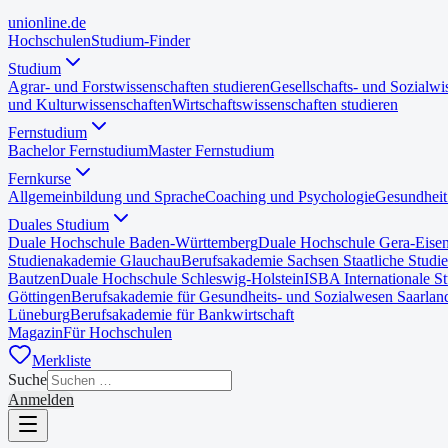
uni
online
.de
Hochschulen
Studium-Finder
Studium
Agrar- und Forstwissenschaften studieren
Gesellschafts- und Sozialwi
und Kulturwissenschaften
Wirtschaftswissenschaften studieren
Fernstudium
Bachelor Fernstudium
Master Fernstudium
Fernkurse
Allgemeinbildung und Sprache
Coaching und Psychologie
Gesundheit
Duales Studium
Duale Hochschule Baden-Württemberg
Duale Hochschule Gera-Eise
Studienakademie Glauchau
Berufsakademie Sachsen Staatliche Studi
Bautzen
Duale Hochschule Schleswig-Holstein
ISBA Internationale S
Göttingen
Berufsakademie für Gesundheits- und Sozialwesen Saarlan
Lüneburg
Berufsakademie für Bankwirtschaft
Magazin
Für Hochschulen
Merkliste
Suche
Anmelden