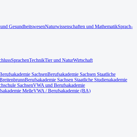
 und Gesundheitswesen
Naturwissenschaften und Mathematik
Sprach-
chluss
Sprachen
Technik
Tier und Natur
Wirtschaft
Berufsakademie Sachsen
Berufsakademie Sachsen Staatliche
Breitenbrunn
Berufsakademie Sachsen Staatliche Studienakademie
hschule Sachsen
VWA und Berufsakademie
fsakademie Melle
VWA / Berufsakademie (BA)