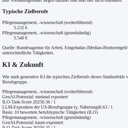
und Vorstandsgehälter liegen darüber und sind hier nicht enthalten.
Typische Zielberufe
Pflegemanagement, -wissenschaft (weiterführend)
5.232 €
Pflegemanagement, -wissenschaft (grundständig)
5.540 €
Quelle: Bundesagentur für Arbeit, Entgeltatlas (Median-Bruttoentgelt
unterschiedliche Tätigkeiten.
KI & Zukunft
Wie stark generative KI die typischen Zielberufe dieses Studienfeld
Berufsgruppe.
Pflegemanagement, -wissenschaft (weiterführend)
GenAI-Potenzial:
minimal exponiert
ILO-Task-Score 2025
0.36
/ 1
LLM-Exposition der US-Berufsgruppe (γ, Näherung
)
0.63
/ 1
Basis:
10
bewertete berufstypische Tätigkeiten (ILO)
Pflegemanagement, -wissenschaft (grundständig)
GenAI-Potenzial:
kaum exponiert
ILO-Task-Score 2025
0.25
/ 1