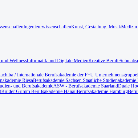
ssenschaften
Ingenieurwissenschaften
Kunst, Gestaltung, Musik
Medizin
 und Wellness
Informatik und Digitale Medien
Kreative Berufe
Schulabs
nach
iba / Internationale Berufsakademie der F+U Unternehmensgruppe
enakademie Riesa
Berufsakademie Sachsen Staatliche Studienakademie 
tudien- und Berufsakademie
ASW - Berufsakademie Saarland
Duale Hoc
d
Brüder Grimm Berufsakademie Hanau
Berufsakademie Hamburg
Beru