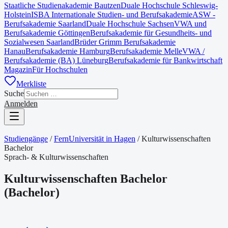
Staatliche Studienakademie Bautzen
Duale Hochschule Schleswig-
Holstein
ISBA Internationale Studien- und Berufsakademie
ASW -
Berufsakademie Saarland
Duale Hochschule Sachsen
VWA und
Berufsakademie Göttingen
Berufsakademie für Gesundheits- und
Sozialwesen Saarland
Brüder Grimm Berufsakademie
Hanau
Berufsakademie Hamburg
Berufsakademie Melle
VWA /
Berufsakademie (BA) Lüneburg
Berufsakademie für Bankwirtschaft
Magazin
Für Hochschulen
Merkliste
Suche
Anmelden
Studiengänge
/
FernUniversität in Hagen
/
Kulturwissenschaften
Bachelor
Sprach- & Kulturwissenschaften
Kulturwissenschaften Bachelor
(
Bachelor
)