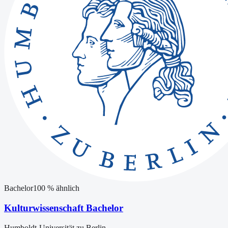
Bachelor
100
% ähnlich
Kulturwissenschaft Bachelor
Humboldt-Universität zu Berlin