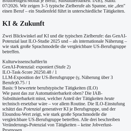
Bruttoentgelt/Monat je Beruf
; Substituierbarkeit: IAB
)
, Stand:
07/2026
. Wir zeigen 3–5 typische Zielberufe als Spanne, nie „den"
einen Beruf – ein Studienfeld führt in unterschiedliche Tätigkeiten.
KI & Zukunft
Zwei Blickwinkel auf KI und die typischen Zielberufe: das GenAI-
Potenzial laut ILO-Studie 2025 und – als internationale Näherung –
wie stark große Sprachmodelle die vergleichbare US-Berufsgruppe
betreffen.
Kulturwissenschaftler/in
GenAI-Potenzial:
exponiert (Stufe 2)
ILO-Task-Score 2025
0.48
/ 1
LLM-Exposition der US-Berufsgruppe (γ, Näherung
über 3
Berufe
)
0.75
/ 1
Basis:
9
bewertete berufstypische Tätigkeiten (ILO)
Wie passt das zur Automatisierbarkeit oben?
Die IAB-
Substituierbarkeit misst, welcher Anteil der Tätigkeiten
heute
technisch ersetzbar wäre – vor allem Routine. Die ILO-Einstufung
schätzt das
Potenzial
generativer KI je Berufsgruppe, und der
Eloundou-Wert zeigt, wie stark große Sprachmodelle die
vergleichbare US-Berufsgruppe betreffen. Alle drei beschreiben
Veränderungs-Potenzial von Tätigkeiten – keine Jobverlust-
Prognosen.