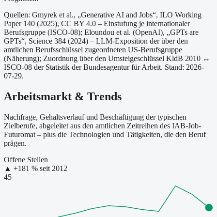
Quellen: Gmyrek et al., „Generative AI and Jobs“, ILO Working
Paper 140 (2025), CC BY 4.0 – Einstufung je internationaler
Berufsgruppe (ISCO-08);
Eloundou et al. (OpenAI), „GPTs are
GPTs“, Science 384 (2024) – LLM-Exposition der über den
amtlichen Berufsschlüssel zugeordneten US-Berufsgruppe
(Näherung);
Zuordnung über den Umsteigeschlüssel KldB 2010 ↔
ISCO-08 der Statistik der Bundesagentur für Arbeit.
Stand: 2026-
07-29.
Arbeitsmarkt & Trends
Nachfrage, Gehaltsverlauf und Beschäftigung der typischen
Zielberufe, abgeleitet aus den amtlichen Zeitreihen des IAB-Job-
Futuromat – plus die Technologien und Tätigkeiten, die den Beruf
prägen.
Offene Stellen
▲
+
181
% seit
2012
45