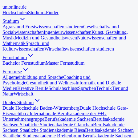
uni
online
.de
Hochschulen
Studium-Finder
Studium
Agrar- und Forstwissenschaften studieren
Gesellschafts- und
Sozialwissenschaften
Ingenieurwissenschaften
Kunst, Gestaltung,
Musik
Medizin und Gesundheitswesen
Naturwissenschaften und
Mathematik
Sprach- und
Kulturwissenschaften
Wirtschaftswissenschaften studieren
Fernstudium
Bachelor Fernstudium
Master Fernstudium
Fernkurse
Allgemeinbildung und Sprache
Coaching und
Psychologie
Gesundheit und Wellness
Informatik und Digitale
Medien
Kreative Berufe
Schulabschluss
Sprachen
Technik
Tier und
Natur
Wirtschaft
Duales Studium
Duale Hochschule Baden-Württemberg
Duale Hochschule Gera-
Eisenach
iba / Internationale Berufsakademie der F+U
Unternehmensgruppe
Berufsakademie Sachsen
Berufsakademie
Sachsen Staatliche Studienakademie Glauchau
Berufsakademie
Sachsen Staatliche Studienakademie Riesa
Berufsakademie Sachsen
Staatliche Studienakademie Breitenbrunn
Berufsakademie Sachsen