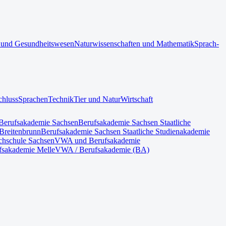
 und Gesundheitswesen
Naturwissenschaften und Mathematik
Sprach-
chluss
Sprachen
Technik
Tier und Natur
Wirtschaft
Berufsakademie Sachsen
Berufsakademie Sachsen Staatliche
Breitenbrunn
Berufsakademie Sachsen Staatliche Studienakademie
hschule Sachsen
VWA und Berufsakademie
fsakademie Melle
VWA / Berufsakademie (BA)