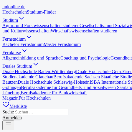
uni
online
.de
Hochschulen
Studium-Finder
Studium
Agrar- und Forstwissenschaften studieren
Gesellschafts- und Sozialwi
und Kulturwissenschaften
Wirtschaftswissenschaften studieren
Fernstudium
Bachelor Fernstudium
Master Fernstudium
Fernkurse
Allgemeinbildung und Sprache
Coaching und Psychologie
Gesundheit
Duales Studium
Duale Hochschule Baden-Württemberg
Duale Hochschule Gera-Eise
Studienakademie Glauchau
Berufsakademie Sachsen Staatliche Studi
Bautzen
Duale Hochschule Schleswig-Holstein
ISBA Internationale S
Göttingen
Berufsakademie für Gesundheits- und Sozialwesen Saarlan
Lüneburg
Berufsakademie für Bankwirtschaft
Magazin
Für Hochschulen
Merkliste
Suche
Anmelden