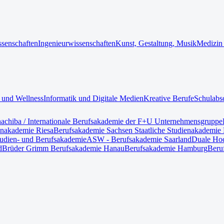
ssenschaften
Ingenieurwissenschaften
Kunst, Gestaltung, Musik
Medizin
 und Wellness
Informatik und Digitale Medien
Kreative Berufe
Schulabs
nach
iba / Internationale Berufsakademie der F+U Unternehmensgruppe
enakademie Riesa
Berufsakademie Sachsen Staatliche Studienakademie 
tudien- und Berufsakademie
ASW - Berufsakademie Saarland
Duale Hoc
d
Brüder Grimm Berufsakademie Hanau
Berufsakademie Hamburg
Beru