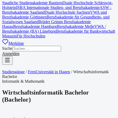
Staatliche Studienakademie Bautzen
Duale Hochschule Schleswig-
Holstein
ISBA Internationale Studien- und Berufsakademie
ASW -
Berufsakademie Saarland
Duale Hochschule Sachsen
VWA und
Berufsakademie Göttingen
Berufsakademie für Gesundheits- und
Sozialwesen Saarland
Brüder Grimm Berufsakademie
Hanau
Berufsakademie Hamburg
Berufsakademie Melle
VWA /
Berufsakademie (BA) Lüneburg
Berufsakademie für Bankwirtschaft
Magazin
Für Hochschulen
Merkliste
Suche
Anmelden
Studiengänge
/
FernUniversität in Hagen
/
Wirtschaftsinformatik
Bachelor
Informatik & Mathematik
Wirtschaftsinformatik Bachelor
(
Bachelor
)