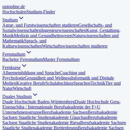
uni
online
.de
Hochschulen
Studium-Finder
Studium
Agrar- und Forstwissenschaften studieren
Gesellschafts- und
Sozialwissenschaften
Ingenieurwissenschaften
Kunst, Gestaltung,
Musik
Medizin und Gesundheitswesen
Naturwissenschaften und
Mathematik
Sprach- und
Kulturwissenschaften
Wirtschaftswissenschaften studieren
Fernstudium
Bachelor Fernstudium
Master Fernstudium
Fernkurse
Allgemeinbildung und Sprache
Coaching und
Psychologie
Gesundheit und Wellness
Informatik und Digitale
Medien
Kreative Berufe
Schulabschluss
Sprachen
Technik
Tier und
Natur
Wirtschaft
Duales Studium
Duale Hochschule Baden-Württemberg
Duale Hochschule Gera-
Eisenach
iba / Internationale Berufsakademie der F+U
Unternehmensgruppe
Berufsakademie Sachsen
Berufsakademie
Sachsen Staatliche Studienakademie Glauchau
Berufsakademie
Sachsen Staatliche Studienakademie Riesa
Berufsakademie Sachsen
Staatliche Studienakademie Breitenbrunn
Berufsakademie Sachsen