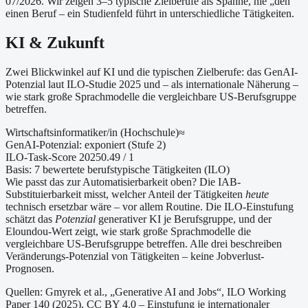
07/2026
. Wir zeigen 3–5 typische Zielberufe als Spanne, nie „den"
einen Beruf – ein Studienfeld führt in unterschiedliche Tätigkeiten.
KI & Zukunft
Zwei Blickwinkel auf KI und die typischen Zielberufe: das GenAI-
Potenzial laut ILO-Studie 2025 und – als internationale Näherung –
wie stark große Sprachmodelle die vergleichbare US-Berufsgruppe
betreffen.
Wirtschaftsinformatiker/in (Hochschule)
≈
GenAI-Potenzial:
exponiert (Stufe 2)
ILO-Task-Score 2025
0.49
/ 1
Basis:
7
bewertete berufstypische Tätigkeiten (ILO)
Wie passt das zur Automatisierbarkeit oben?
Die IAB-
Substituierbarkeit misst, welcher Anteil der Tätigkeiten
heute
technisch ersetzbar wäre – vor allem Routine. Die ILO-Einstufung
schätzt das
Potenzial
generativer KI je Berufsgruppe, und der
Eloundou-Wert zeigt, wie stark große Sprachmodelle die
vergleichbare US-Berufsgruppe betreffen. Alle drei beschreiben
Veränderungs-Potenzial von Tätigkeiten – keine Jobverlust-
Prognosen.
Quellen: Gmyrek et al., „Generative AI and Jobs“, ILO Working
Paper 140 (2025), CC BY 4.0 – Einstufung je internationaler