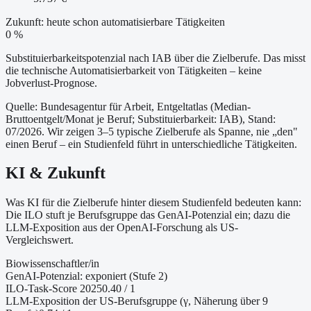
Zukunft: heute schon automatisierbare Tätigkeiten
0 %
Substituierbarkeitspotenzial nach IAB über die Zielberufe. Das misst
die technische Automatisierbarkeit von Tätigkeiten – keine
Jobverlust-Prognose.
Quelle: Bundesagentur für Arbeit, Entgeltatlas (Median-
Bruttoentgelt/Monat je Beruf
; Substituierbarkeit: IAB
)
, Stand:
07/2026
. Wir zeigen 3–5 typische Zielberufe als Spanne, nie „den"
einen Beruf – ein Studienfeld führt in unterschiedliche Tätigkeiten.
KI & Zukunft
Was KI für die Zielberufe hinter diesem Studienfeld bedeuten kann:
Die ILO stuft je Berufsgruppe das GenAI-Potenzial ein; dazu die
LLM-Exposition aus der OpenAI-Forschung als US-
Vergleichswert.
Biowissenschaftler/in
GenAI-Potenzial:
exponiert (Stufe 2)
ILO-Task-Score 2025
0.40
/ 1
LLM-Exposition der US-Berufsgruppe (γ, Näherung
über 9