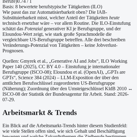
Berufe
)
0.74
/ 1
Basis:
8
bewertete berufstypische Tätigkeiten (ILO)
Wie passt das zur Automatisierbarkeit oben?
Die IAB-
Substituierbarkeit misst, welcher Anteil der Tätigkeiten
heute
technisch ersetzbar wäre – vor allem Routine. Die ILO-Einstufung
schätzt das
Potenzial
generativer KI je Berufsgruppe, und der
Eloundou-Wert zeigt, wie stark große Sprachmodelle die
vergleichbare US-Berufsgruppe betreffen. Alle drei beschreiben
Veränderungs-Potenzial von Tätigkeiten – keine Jobverlust-
Prognosen.
Quellen: Gmyrek et al., „Generative AI and Jobs“, ILO Working
Paper 140 (2025), CC BY 4.0 – Einstufung je internationaler
Berufsgruppe (ISCO-08);
Eloundou et al. (OpenAI), „GPTs are
GPTs“, Science 384 (2024) – LLM-Exposition der über den
amtlichen Berufsschlüssel zugeordneten US-Berufsgruppe
(Näherung);
Zuordnung über den Umsteigeschlüssel KldB 2010 ↔
ISCO-08 der Statistik der Bundesagentur für Arbeit.
Stand: 2026-
07-29.
Arbeitsmarkt & Trends
Ein Blick auf die Arbeitsmarkt-Trends hinter diesem Studienfeld:
wie viele Stellen offen sind, wie sich Gehalt und Beschäftigung
bewegen und welche Zukunftsthemen die Zielberufe bestimmen