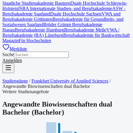
Staatliche Studienakademie Bautzen
Duale Hochschule Schleswig-
Holstein
ISBA Internationale Studien- und Berufsakademie
ASW -
Berufsakademie Saarland
Duale Hochschule Sachsen
VWA und
Berufsakademie Göttingen
Berufsakademie für Gesundheits- und
Sozialwesen Saarland
Brüder Grimm Berufsakademie
Hanau
Berufsakademie Hamburg
Berufsakademie Melle
VWA /
Berufsakademie (BA) Lüneburg
Berufsakademie für Bankwirtschaft
Magazin
Für Hochschulen
Merkliste
Suche
Anmelden
Studiengänge
/
Frankfurt University of Applied Sciences
/
Angewandte Biowissenschaften dual Bachelor
Weitere Studienangebote
Angewandte Biowissenschaften dual
Bachelor
(
Bachelor
)