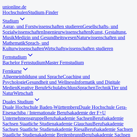
uni
online
.de
Hochschulen
Studium-Finder
Studium
Agrar- und Forstwissenschaften studieren
Gesellschafts- und
Sozialwissenschaften
Ingenieurwissenschaften
Kunst, Gestaltung,
Musik
Medizin und Gesundheitswesen
Naturwissenschaften und
Mathematik
Sprach- und
Kulturwissenschaften
Wirtschaftswissenschaften studieren
Fernstudium
Bachelor Fernstudium
Master Fernstudium
Fernkurse
Allgemeinbildung und Sprache
Coaching und
Psychologie
Gesundheit und Wellness
Informatik und Digitale
Medien
Kreative Berufe
Schulabschluss
Sprachen
Technik
Tier und
Natur
Wirtschaft
Duales Studium
Duale Hochschule Baden-Württemberg
Duale Hochschule Gera-
Eisenach
iba / Internationale Berufsakademie der F+U
Unternehmensgruppe
Berufsakademie Sachsen
Berufsakademie
Sachsen Staatliche Studienakademie Glauchau
Berufsakademie
Sachsen Staatliche Studienakademie Riesa
Berufsakademie Sachsen
Staatliche Studienakademie Breitenbrunn
Berufsakademie Sachsen