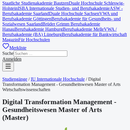
Staatliche Studienakademie Bautzen
Duale Hochschule Schleswig-
Holstein
ISBA Internationale Studien- und Berufsakademie
ASW -
Berufsakademie Saarland
Duale Hochschule Sachsen
VWA und
Berufsakademie Göttingen
Berufsakademie für Gesundheits- und
Sozialwesen Saarland
Brüder Grimm Berufsakademie
Hanau
Berufsakademie Hamburg
Berufsakademie Melle
VWA /
Berufsakademie (BA) Lüneburg
Berufsakademie für Bankwirtschaft
Magazin
Für Hochschulen
Merkliste
Suche
Anmelden
Studiengänge
/
IU Internationale Hochschule
/
Digital
Transformation Management - Gesundheitswesen Master of Arts
Wirtschaftswissenschaften
Digital Transformation Management -
Gesundheitswesen Master of Arts
(
Master
)