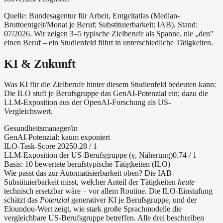
Quelle: Bundesagentur für Arbeit, Entgeltatlas (Median-
Bruttoentgelt/Monat je Beruf
; Substituierbarkeit: IAB
)
, Stand:
07/2026
. Wir zeigen 3–5 typische Zielberufe als Spanne, nie „den"
einen Beruf – ein Studienfeld führt in unterschiedliche Tätigkeiten.
KI & Zukunft
Was KI für die Zielberufe hinter diesem Studienfeld bedeuten kann:
Die ILO stuft je Berufsgruppe das GenAI-Potenzial ein; dazu die
LLM-Exposition aus der OpenAI-Forschung als US-
Vergleichswert.
Gesundheitsmanager/in
GenAI-Potenzial:
kaum exponiert
ILO-Task-Score 2025
0.28
/ 1
LLM-Exposition der US-Berufsgruppe (γ, Näherung
)
0.74
/ 1
Basis:
10
bewertete berufstypische Tätigkeiten (ILO)
Wie passt das zur Automatisierbarkeit oben?
Die IAB-
Substituierbarkeit misst, welcher Anteil der Tätigkeiten
heute
technisch ersetzbar wäre – vor allem Routine. Die ILO-Einstufung
schätzt das
Potenzial
generativer KI je Berufsgruppe, und der
Eloundou-Wert zeigt, wie stark große Sprachmodelle die
vergleichbare US-Berufsgruppe betreffen. Alle drei beschreiben