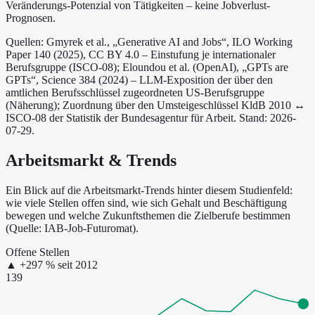
Veränderungs-Potenzial von Tätigkeiten – keine Jobverlust-
Prognosen.
Quellen: Gmyrek et al., „Generative AI and Jobs“, ILO Working
Paper 140 (2025), CC BY 4.0 – Einstufung je internationaler
Berufsgruppe (ISCO-08);
Eloundou et al. (OpenAI), „GPTs are
GPTs“, Science 384 (2024) – LLM-Exposition der über den
amtlichen Berufsschlüssel zugeordneten US-Berufsgruppe
(Näherung);
Zuordnung über den Umsteigeschlüssel KldB 2010 ↔
ISCO-08 der Statistik der Bundesagentur für Arbeit.
Stand: 2026-
07-29.
Arbeitsmarkt & Trends
Ein Blick auf die Arbeitsmarkt-Trends hinter diesem Studienfeld:
wie viele Stellen offen sind, wie sich Gehalt und Beschäftigung
bewegen und welche Zukunftsthemen die Zielberufe bestimmen
(Quelle: IAB-Job-Futuromat).
Offene Stellen
▲
+
297
% seit
2012
139