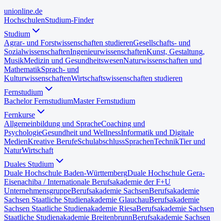
uni
online
.de
Hochschulen
Studium-Finder
Studium
Agrar- und Forstwissenschaften studieren
Gesellschafts- und
Sozialwissenschaften
Ingenieurwissenschaften
Kunst, Gestaltung,
Musik
Medizin und Gesundheitswesen
Naturwissenschaften und
Mathematik
Sprach- und
Kulturwissenschaften
Wirtschaftswissenschaften studieren
Fernstudium
Bachelor Fernstudium
Master Fernstudium
Fernkurse
Allgemeinbildung und Sprache
Coaching und
Psychologie
Gesundheit und Wellness
Informatik und Digitale
Medien
Kreative Berufe
Schulabschluss
Sprachen
Technik
Tier und
Natur
Wirtschaft
Duales Studium
Duale Hochschule Baden-Württemberg
Duale Hochschule Gera-
Eisenach
iba / Internationale Berufsakademie der F+U
Unternehmensgruppe
Berufsakademie Sachsen
Berufsakademie
Sachsen Staatliche Studienakademie Glauchau
Berufsakademie
Sachsen Staatliche Studienakademie Riesa
Berufsakademie Sachsen
Staatliche Studienakademie Breitenbrunn
Berufsakademie Sachsen