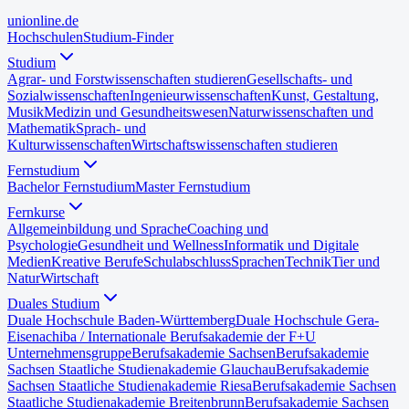
uni
online
.de
Hochschulen
Studium-Finder
Studium
Agrar- und Forstwissenschaften studieren
Gesellschafts- und
Sozialwissenschaften
Ingenieurwissenschaften
Kunst, Gestaltung,
Musik
Medizin und Gesundheitswesen
Naturwissenschaften und
Mathematik
Sprach- und
Kulturwissenschaften
Wirtschaftswissenschaften studieren
Fernstudium
Bachelor Fernstudium
Master Fernstudium
Fernkurse
Allgemeinbildung und Sprache
Coaching und
Psychologie
Gesundheit und Wellness
Informatik und Digitale
Medien
Kreative Berufe
Schulabschluss
Sprachen
Technik
Tier und
Natur
Wirtschaft
Duales Studium
Duale Hochschule Baden-Württemberg
Duale Hochschule Gera-
Eisenach
iba / Internationale Berufsakademie der F+U
Unternehmensgruppe
Berufsakademie Sachsen
Berufsakademie
Sachsen Staatliche Studienakademie Glauchau
Berufsakademie
Sachsen Staatliche Studienakademie Riesa
Berufsakademie Sachsen
Staatliche Studienakademie Breitenbrunn
Berufsakademie Sachsen