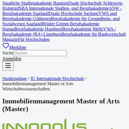
Staatliche Studienakademie Bautzen
Duale Hochschule Schleswig-
Holstein
ISBA Internationale Studien- und Berufsakademie
ASW -
Berufsakademie Saarland
Duale Hochschule Sachsen
VWA und
Berufsakademie Göttingen
Berufsakademie für Gesundheits- und
Sozialwesen Saarland
Brüder Grimm Berufsakademie
Hanau
Berufsakademie Hamburg
Berufsakademie Melle
VWA /
Berufsakademie (BA) Lüneburg
Berufsakademie für Bankwirtschaft
Magazin
Für Hochschulen
Merkliste
Suche
Anmelden
Studiengänge
/
IU Internationale Hochschule
/
Immobilienmanagement Master of Arts
Wirtschaftswissenschaften
Immobilienmanagement Master of Arts
(
Master
)