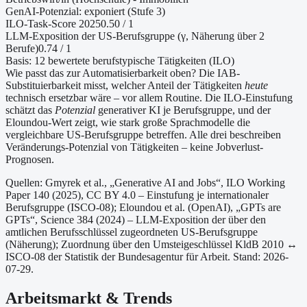
GenAI-Potenzial:
exponiert (Stufe 3)
ILO-Task-Score 2025
0.50
/ 1
LLM-Exposition der US-Berufsgruppe (γ, Näherung
über 2
Berufe
)
0.74
/ 1
Basis:
12
bewertete berufstypische Tätigkeiten (ILO)
Wie passt das zur Automatisierbarkeit oben?
Die IAB-
Substituierbarkeit misst, welcher Anteil der Tätigkeiten
heute
technisch ersetzbar wäre – vor allem Routine. Die ILO-Einstufung
schätzt das
Potenzial
generativer KI je Berufsgruppe, und der
Eloundou-Wert zeigt, wie stark große Sprachmodelle die
vergleichbare US-Berufsgruppe betreffen. Alle drei beschreiben
Veränderungs-Potenzial von Tätigkeiten – keine Jobverlust-
Prognosen.
Quellen: Gmyrek et al., „Generative AI and Jobs“, ILO Working
Paper 140 (2025), CC BY 4.0 – Einstufung je internationaler
Berufsgruppe (ISCO-08);
Eloundou et al. (OpenAI), „GPTs are
GPTs“, Science 384 (2024) – LLM-Exposition der über den
amtlichen Berufsschlüssel zugeordneten US-Berufsgruppe
(Näherung);
Zuordnung über den Umsteigeschlüssel KldB 2010 ↔
ISCO-08 der Statistik der Bundesagentur für Arbeit.
Stand: 2026-
07-29.
Arbeitsmarkt & Trends