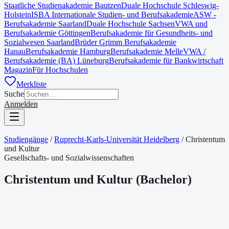
Staatliche Studienakademie Bautzen
Duale Hochschule Schleswig-
Holstein
ISBA Internationale Studien- und Berufsakademie
ASW -
Berufsakademie Saarland
Duale Hochschule Sachsen
VWA und
Berufsakademie Göttingen
Berufsakademie für Gesundheits- und
Sozialwesen Saarland
Brüder Grimm Berufsakademie
Hanau
Berufsakademie Hamburg
Berufsakademie Melle
VWA /
Berufsakademie (BA) Lüneburg
Berufsakademie für Bankwirtschaft
Magazin
Für Hochschulen
Merkliste
Suche
Anmelden
Studiengänge
/
Ruprecht-Karls-Universität Heidelberg
/
Christentum
und Kultur
Gesellschafts- und Sozialwissenschaften
Christentum und Kultur
(
Bachelor
)