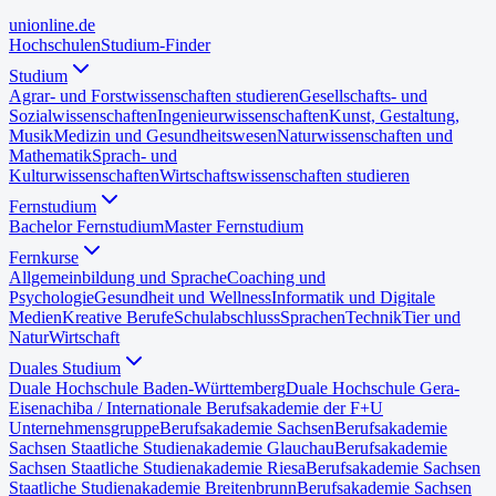
uni
online
.de
Hochschulen
Studium-Finder
Studium
Agrar- und Forstwissenschaften studieren
Gesellschafts- und
Sozialwissenschaften
Ingenieurwissenschaften
Kunst, Gestaltung,
Musik
Medizin und Gesundheitswesen
Naturwissenschaften und
Mathematik
Sprach- und
Kulturwissenschaften
Wirtschaftswissenschaften studieren
Fernstudium
Bachelor Fernstudium
Master Fernstudium
Fernkurse
Allgemeinbildung und Sprache
Coaching und
Psychologie
Gesundheit und Wellness
Informatik und Digitale
Medien
Kreative Berufe
Schulabschluss
Sprachen
Technik
Tier und
Natur
Wirtschaft
Duales Studium
Duale Hochschule Baden-Württemberg
Duale Hochschule Gera-
Eisenach
iba / Internationale Berufsakademie der F+U
Unternehmensgruppe
Berufsakademie Sachsen
Berufsakademie
Sachsen Staatliche Studienakademie Glauchau
Berufsakademie
Sachsen Staatliche Studienakademie Riesa
Berufsakademie Sachsen
Staatliche Studienakademie Breitenbrunn
Berufsakademie Sachsen