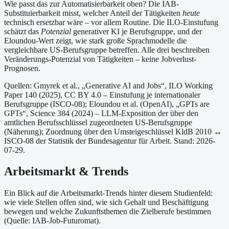
Wie passt das zur Automatisierbarkeit oben?
Die IAB-
Substituierbarkeit misst, welcher Anteil der Tätigkeiten
heute
technisch ersetzbar wäre – vor allem Routine. Die ILO-Einstufung
schätzt das
Potenzial
generativer KI je Berufsgruppe, und der
Eloundou-Wert zeigt, wie stark große Sprachmodelle die
vergleichbare US-Berufsgruppe betreffen. Alle drei beschreiben
Veränderungs-Potenzial von Tätigkeiten – keine Jobverlust-
Prognosen.
Quellen: Gmyrek et al., „Generative AI and Jobs“, ILO Working
Paper 140 (2025), CC BY 4.0 – Einstufung je internationaler
Berufsgruppe (ISCO-08);
Eloundou et al. (OpenAI), „GPTs are
GPTs“, Science 384 (2024) – LLM-Exposition der über den
amtlichen Berufsschlüssel zugeordneten US-Berufsgruppe
(Näherung);
Zuordnung über den Umsteigeschlüssel KldB 2010 ↔
ISCO-08 der Statistik der Bundesagentur für Arbeit.
Stand: 2026-
07-29.
Arbeitsmarkt & Trends
Ein Blick auf die Arbeitsmarkt-Trends hinter diesem Studienfeld:
wie viele Stellen offen sind, wie sich Gehalt und Beschäftigung
bewegen und welche Zukunftsthemen die Zielberufe bestimmen
(Quelle: IAB-Job-Futuromat).