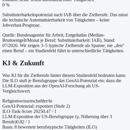
0 %
Substituierbarkeitspotenzial nach IAB über die Zielberufe. Das misst
die technische Automatisierbarkeit von Tätigkeiten – keine
Jobverlust-Prognose.
Quelle: Bundesagentur für Arbeit, Entgeltatlas (Median-
Bruttoentgelt/Monat je Beruf
; Substituierbarkeit: IAB
)
, Stand:
07/2026
. Wir zeigen 3–5 typische Zielberufe als Spanne, nie „den"
einen Beruf – ein Studienfeld führt in unterschiedliche Tätigkeiten.
KI & Zukunft
Was KI für die Zielberufe hinter diesem Studienfeld bedeuten kann:
Die ILO stuft je Berufsgruppe das GenAI-Potenzial ein; dazu die
LLM-Exposition aus der OpenAI-Forschung als US-
Vergleichswert.
Religionswissenschaftler/in
GenAI-Potenzial:
exponiert (Stufe 2)
ILO-Task-Score 2025
0.47
/ 1
LLM-Exposition der US-Berufsgruppe (γ, Näherung
über 3
Berufe
)
0.82
/ 1
Basis:
8
bewertete berufstypische Tätigkeiten (ILO)