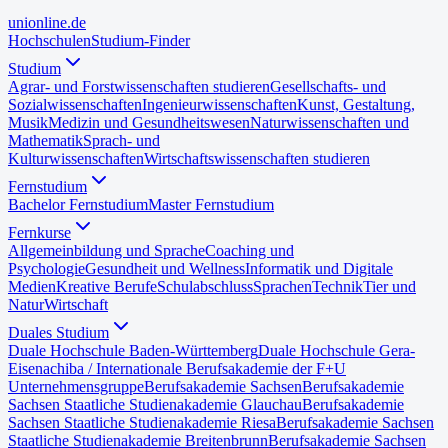
uni
online
.de
Hochschulen
Studium-Finder
Studium
Agrar- und Forstwissenschaften studieren
Gesellschafts- und
Sozialwissenschaften
Ingenieurwissenschaften
Kunst, Gestaltung,
Musik
Medizin und Gesundheitswesen
Naturwissenschaften und
Mathematik
Sprach- und
Kulturwissenschaften
Wirtschaftswissenschaften studieren
Fernstudium
Bachelor Fernstudium
Master Fernstudium
Fernkurse
Allgemeinbildung und Sprache
Coaching und
Psychologie
Gesundheit und Wellness
Informatik und Digitale
Medien
Kreative Berufe
Schulabschluss
Sprachen
Technik
Tier und
Natur
Wirtschaft
Duales Studium
Duale Hochschule Baden-Württemberg
Duale Hochschule Gera-
Eisenach
iba / Internationale Berufsakademie der F+U
Unternehmensgruppe
Berufsakademie Sachsen
Berufsakademie
Sachsen Staatliche Studienakademie Glauchau
Berufsakademie
Sachsen Staatliche Studienakademie Riesa
Berufsakademie Sachsen
Staatliche Studienakademie Breitenbrunn
Berufsakademie Sachsen