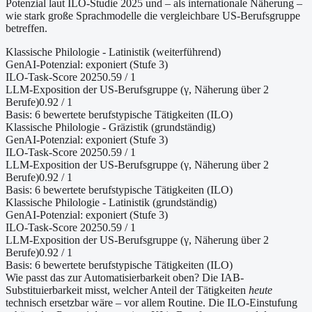
Potenzial laut ILO-Studie 2025 und – als internationale Näherung –
wie stark große Sprachmodelle die vergleichbare US-Berufsgruppe
betreffen.
Klassische Philologie - Latinistik (weiterführend)
GenAI-Potenzial:
exponiert (Stufe 3)
ILO-Task-Score 2025
0.59
/ 1
LLM-Exposition der US-Berufsgruppe (γ, Näherung
über 2
Berufe
)
0.92
/ 1
Basis:
6
bewertete berufstypische Tätigkeiten (ILO)
Klassische Philologie - Gräzistik (grundständig)
GenAI-Potenzial:
exponiert (Stufe 3)
ILO-Task-Score 2025
0.59
/ 1
LLM-Exposition der US-Berufsgruppe (γ, Näherung
über 2
Berufe
)
0.92
/ 1
Basis:
6
bewertete berufstypische Tätigkeiten (ILO)
Klassische Philologie - Latinistik (grundständig)
GenAI-Potenzial:
exponiert (Stufe 3)
ILO-Task-Score 2025
0.59
/ 1
LLM-Exposition der US-Berufsgruppe (γ, Näherung
über 2
Berufe
)
0.92
/ 1
Basis:
6
bewertete berufstypische Tätigkeiten (ILO)
Wie passt das zur Automatisierbarkeit oben?
Die IAB-
Substituierbarkeit misst, welcher Anteil der Tätigkeiten
heute
technisch ersetzbar wäre – vor allem Routine. Die ILO-Einstufung