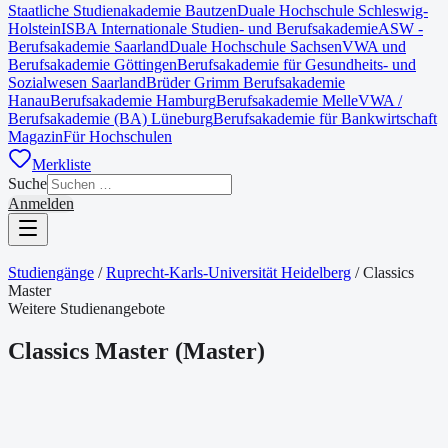
Staatliche Studienakademie Bautzen
Duale Hochschule Schleswig-
Holstein
ISBA Internationale Studien- und Berufsakademie
ASW -
Berufsakademie Saarland
Duale Hochschule Sachsen
VWA und
Berufsakademie Göttingen
Berufsakademie für Gesundheits- und
Sozialwesen Saarland
Brüder Grimm Berufsakademie
Hanau
Berufsakademie Hamburg
Berufsakademie Melle
VWA /
Berufsakademie (BA) Lüneburg
Berufsakademie für Bankwirtschaft
Magazin
Für Hochschulen
Merkliste
Suche
Anmelden
Studiengänge
/
Ruprecht-Karls-Universität Heidelberg
/
Classics
Master
Weitere Studienangebote
Classics Master
(
Master
)