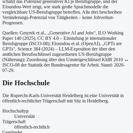
schätzt das
Potenzial
generativer KI je Berufsgruppe, und der
Eloundou-Wert zeigt, wie stark große Sprachmodelle die
vergleichbare US-Berufsgruppe betreffen. Alle drei beschreiben
Veränderungs-Potenzial von Tätigkeiten – keine Jobverlust-
Prognosen.
Quellen: Gmyrek et al., „Generative AI and Jobs“, ILO Working
Paper 140 (2025), CC BY 4.0 – Einstufung je internationaler
Berufsgruppe (ISCO-08);
Eloundou et al. (OpenAI), „GPTs are
GPTs“, Science 384 (2024) – LLM-Exposition der über den
amtlichen Berufsschlüssel zugeordneten US-Berufsgruppe
(Näherung);
Zuordnung über den Umsteigeschlüssel KldB 2010 ↔
ISCO-08 der Statistik der Bundesagentur für Arbeit.
Stand: 2026-
07-29.
Die Hochschule
Die Ruprecht-Karls-Universität Heidelberg ist
eine
Universität
in
öffentlich-rechtlicher Trägerschaft
mit Sitz in Heidelberg
.
Hochschultyp
Universität
Trägerschaft
öffentlich-rechtlich
Gegründet