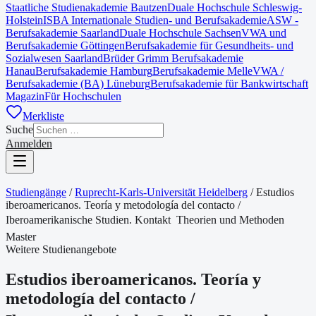
Staatliche Studienakademie Bautzen
Duale Hochschule Schleswig-
Holstein
ISBA Internationale Studien- und Berufsakademie
ASW -
Berufsakademie Saarland
Duale Hochschule Sachsen
VWA und
Berufsakademie Göttingen
Berufsakademie für Gesundheits- und
Sozialwesen Saarland
Brüder Grimm Berufsakademie
Hanau
Berufsakademie Hamburg
Berufsakademie Melle
VWA /
Berufsakademie (BA) Lüneburg
Berufsakademie für Bankwirtschaft
Magazin
Für Hochschulen
Merkliste
Suche
Anmelden
Studiengänge
/
Ruprecht-Karls-Universität Heidelberg
/
Estudios
iberoamericanos. Teoría y metodología del contacto /
Iberoamerikanische Studien. Kontakt  Theorien und Methoden
Master
Weitere Studienangebote
Estudios iberoamericanos. Teoría y
metodología del contacto /