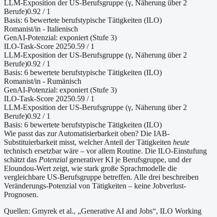
LLM-Exposition der US-Berufsgruppe (γ, Näherung
über 2
Berufe
)
0.92
/ 1
Basis:
6
bewertete berufstypische Tätigkeiten (ILO)
Romanist/in - Italienisch
GenAI-Potenzial:
exponiert (Stufe 3)
ILO-Task-Score 2025
0.59
/ 1
LLM-Exposition der US-Berufsgruppe (γ, Näherung
über 2
Berufe
)
0.92
/ 1
Basis:
6
bewertete berufstypische Tätigkeiten (ILO)
Romanist/in - Rumänisch
GenAI-Potenzial:
exponiert (Stufe 3)
ILO-Task-Score 2025
0.59
/ 1
LLM-Exposition der US-Berufsgruppe (γ, Näherung
über 2
Berufe
)
0.92
/ 1
Basis:
6
bewertete berufstypische Tätigkeiten (ILO)
Wie passt das zur Automatisierbarkeit oben?
Die IAB-
Substituierbarkeit misst, welcher Anteil der Tätigkeiten
heute
technisch ersetzbar wäre – vor allem Routine. Die ILO-Einstufung
schätzt das
Potenzial
generativer KI je Berufsgruppe, und der
Eloundou-Wert zeigt, wie stark große Sprachmodelle die
vergleichbare US-Berufsgruppe betreffen. Alle drei beschreiben
Veränderungs-Potenzial von Tätigkeiten – keine Jobverlust-
Prognosen.
Quellen: Gmyrek et al., „Generative AI and Jobs“, ILO Working