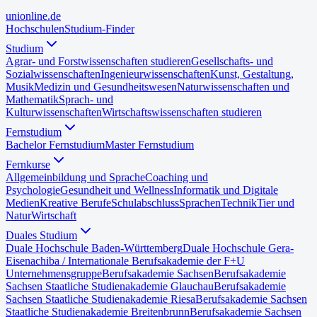
uni
online
.de
Hochschulen
Studium-Finder
Studium
Agrar- und Forstwissenschaften studieren
Gesellschafts- und
Sozialwissenschaften
Ingenieurwissenschaften
Kunst, Gestaltung,
Musik
Medizin und Gesundheitswesen
Naturwissenschaften und
Mathematik
Sprach- und
Kulturwissenschaften
Wirtschaftswissenschaften studieren
Fernstudium
Bachelor Fernstudium
Master Fernstudium
Fernkurse
Allgemeinbildung und Sprache
Coaching und
Psychologie
Gesundheit und Wellness
Informatik und Digitale
Medien
Kreative Berufe
Schulabschluss
Sprachen
Technik
Tier und
Natur
Wirtschaft
Duales Studium
Duale Hochschule Baden-Württemberg
Duale Hochschule Gera-
Eisenach
iba / Internationale Berufsakademie der F+U
Unternehmensgruppe
Berufsakademie Sachsen
Berufsakademie
Sachsen Staatliche Studienakademie Glauchau
Berufsakademie
Sachsen Staatliche Studienakademie Riesa
Berufsakademie Sachsen
Staatliche Studienakademie Breitenbrunn
Berufsakademie Sachsen