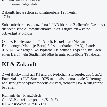
keine Entgeltdaten
Zukunft: heute schon automatisierbare Tätigkeiten
17 %
Substituierbarkeitspotenzial nach IAB über die Zielberufe. Das misst
die technische Automatisierbarkeit von Tätigkeiten – keine
Jobverlust-Prognose.
Quelle: Bundesagentur für Arbeit, Entgeltatlas (Median-
Bruttoentgelt/Monat je Beruf
; Substituierbarkeit: IAB
)
, Stand:
07/2026
. Wir zeigen 3–5 typische Zielberufe als Spanne, nie „den"
einen Beruf – ein Studienfeld führt in unterschiedliche Tätigkeiten.
KI & Zukunft
Zwei Blickwinkel auf KI und die typischen Zielberufe: das GenAI-
Potenzial laut ILO-Studie 2025 und – als internationale Näherung –
wie stark große Sprachmodelle die vergleichbare US-Berufsgruppe
betreffen.
Romanist/in - Französisch
GenAI-Potenzial:
exponiert (Stufe 3)
ILO-Task-Score 2025
0.59
/ 1