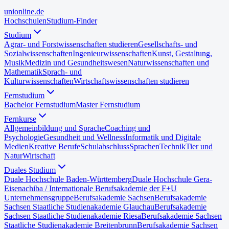
uni
online
.de
Hochschulen
Studium-Finder
Studium
Agrar- und Forstwissenschaften studieren
Gesellschafts- und
Sozialwissenschaften
Ingenieurwissenschaften
Kunst, Gestaltung,
Musik
Medizin und Gesundheitswesen
Naturwissenschaften und
Mathematik
Sprach- und
Kulturwissenschaften
Wirtschaftswissenschaften studieren
Fernstudium
Bachelor Fernstudium
Master Fernstudium
Fernkurse
Allgemeinbildung und Sprache
Coaching und
Psychologie
Gesundheit und Wellness
Informatik und Digitale
Medien
Kreative Berufe
Schulabschluss
Sprachen
Technik
Tier und
Natur
Wirtschaft
Duales Studium
Duale Hochschule Baden-Württemberg
Duale Hochschule Gera-
Eisenach
iba / Internationale Berufsakademie der F+U
Unternehmensgruppe
Berufsakademie Sachsen
Berufsakademie
Sachsen Staatliche Studienakademie Glauchau
Berufsakademie
Sachsen Staatliche Studienakademie Riesa
Berufsakademie Sachsen
Staatliche Studienakademie Breitenbrunn
Berufsakademie Sachsen