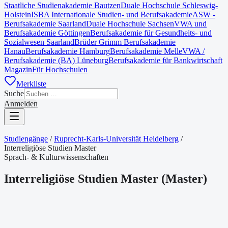
Staatliche Studienakademie Bautzen
Duale Hochschule Schleswig-
Holstein
ISBA Internationale Studien- und Berufsakademie
ASW -
Berufsakademie Saarland
Duale Hochschule Sachsen
VWA und
Berufsakademie Göttingen
Berufsakademie für Gesundheits- und
Sozialwesen Saarland
Brüder Grimm Berufsakademie
Hanau
Berufsakademie Hamburg
Berufsakademie Melle
VWA /
Berufsakademie (BA) Lüneburg
Berufsakademie für Bankwirtschaft
Magazin
Für Hochschulen
Merkliste
Suche
Anmelden
Studiengänge
/
Ruprecht-Karls-Universität Heidelberg
/
Interreligiöse Studien Master
Sprach- & Kulturwissenschaften
Interreligiöse Studien Master
(
Master
)