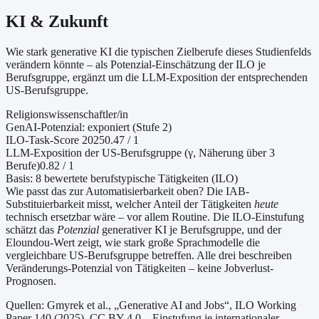
KI & Zukunft
Wie stark generative KI die typischen Zielberufe dieses Studienfelds
verändern könnte – als Potenzial-Einschätzung der ILO je
Berufsgruppe, ergänzt um die LLM-Exposition der entsprechenden
US-Berufsgruppe.
Religionswissenschaftler/in
GenAI-Potenzial:
exponiert (Stufe 2)
ILO-Task-Score 2025
0.47
/ 1
LLM-Exposition der US-Berufsgruppe (γ, Näherung
über 3
Berufe
)
0.82
/ 1
Basis:
8
bewertete berufstypische Tätigkeiten (ILO)
Wie passt das zur Automatisierbarkeit oben?
Die IAB-
Substituierbarkeit misst, welcher Anteil der Tätigkeiten
heute
technisch ersetzbar wäre – vor allem Routine. Die ILO-Einstufung
schätzt das
Potenzial
generativer KI je Berufsgruppe, und der
Eloundou-Wert zeigt, wie stark große Sprachmodelle die
vergleichbare US-Berufsgruppe betreffen. Alle drei beschreiben
Veränderungs-Potenzial von Tätigkeiten – keine Jobverlust-
Prognosen.
Quellen: Gmyrek et al., „Generative AI and Jobs“, ILO Working
Paper 140 (2025), CC BY 4.0 – Einstufung je internationaler