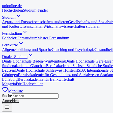
uni
online
.de
Hochschulen
Studium-Finder
Studium
Agrar- und Forstwissenschaften studieren
Gesellschafts- und Sozialwi
und Kulturwissenschaften
Wirtschaftswissenschaften studieren
Fernstudium
Bachelor Fernstudium
Master Fernstudium
Fernkurse
Allgemeinbildung und Sprache
Coaching und Psychologie
Gesundheit
Duales Studium
Duale Hochschule Baden-Württemberg
Duale Hochschule Gera-Eise
Studienakademie Glauchau
Berufsakademie Sachsen Staatliche Studi
Bautzen
Duale Hochschule Schleswig-Holstein
ISBA Internationale S
Göttingen
Berufsakademie für Gesundheits- und Sozialwesen Saarlan
Lüneburg
Berufsakademie für Bankwirtschaft
Magazin
Für Hochschulen
Merkliste
Suche
Anmelden