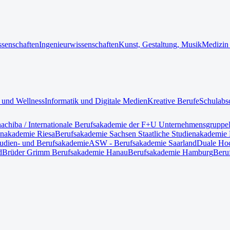
ssenschaften
Ingenieurwissenschaften
Kunst, Gestaltung, Musik
Medizin
 und Wellness
Informatik und Digitale Medien
Kreative Berufe
Schulabs
nach
iba / Internationale Berufsakademie der F+U Unternehmensgruppe
enakademie Riesa
Berufsakademie Sachsen Staatliche Studienakademie 
tudien- und Berufsakademie
ASW - Berufsakademie Saarland
Duale Hoc
d
Brüder Grimm Berufsakademie Hanau
Berufsakademie Hamburg
Beru