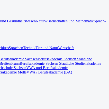
 und Gesundheitswesen
Naturwissenschaften und Mathematik
Sprach-
chluss
Sprachen
Technik
Tier und Natur
Wirtschaft
Berufsakademie Sachsen
Berufsakademie Sachsen Staatliche
Breitenbrunn
Berufsakademie Sachsen Staatliche Studienakademie
hschule Sachsen
VWA und Berufsakademie
fsakademie Melle
VWA / Berufsakademie (BA)