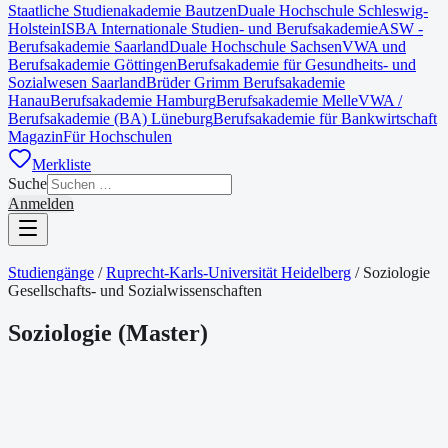
Staatliche Studienakademie Bautzen
Duale Hochschule Schleswig-
Holstein
ISBA Internationale Studien- und Berufsakademie
ASW -
Berufsakademie Saarland
Duale Hochschule Sachsen
VWA und
Berufsakademie Göttingen
Berufsakademie für Gesundheits- und
Sozialwesen Saarland
Brüder Grimm Berufsakademie
Hanau
Berufsakademie Hamburg
Berufsakademie Melle
VWA /
Berufsakademie (BA) Lüneburg
Berufsakademie für Bankwirtschaft
Magazin
Für Hochschulen
Merkliste
Suche
Anmelden
Studiengänge
/
Ruprecht-Karls-Universität Heidelberg
/
Soziologie
Gesellschafts- und Sozialwissenschaften
Soziologie
(
Master
)