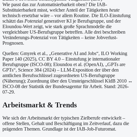
Wie passt das zur Automatisierbarkeit oben?
Die IAB-
Substituierbarkeit misst, welcher Anteil der Tätigkeiten
heute
technisch ersetzbar wäre – vor allem Routine. Die ILO-Einstufung
schätzt das
Potenzial
generativer KI je Berufsgruppe, und der
Eloundou-Wert zeigt, wie stark große Sprachmodelle die
vergleichbare US-Berufsgruppe betreffen. Alle drei beschreiben
Veränderungs-Potenzial von Tätigkeiten – keine Jobverlust-
Prognosen.
Quellen: Gmyrek et al., „Generative AI and Jobs“, ILO Working
Paper 140 (2025), CC BY 4.0 – Einstufung je internationaler
Berufsgruppe (ISCO-08);
Eloundou et al. (OpenAI), „GPTs are
GPTs“, Science 384 (2024) – LLM-Exposition der über den
amtlichen Berufsschlüssel zugeordneten US-Berufsgruppe
(Näherung);
Zuordnung über den Umsteigeschlüssel KldB 2010 ↔
ISCO-08 der Statistik der Bundesagentur für Arbeit.
Stand: 2026-
07-29.
Arbeitsmarkt & Trends
Wie sich der Arbeitsmarkt der typischen Zielberufe entwickelt –
offene Stellen, Gehalt und Beschäftigung im Zeitverlauf, dazu die
prägenden Themen. Grundlage ist der IAB-Job-Futuromat.