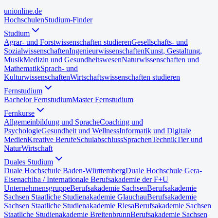
uni
online
.de
Hochschulen
Studium-Finder
Studium
Agrar- und Forstwissenschaften studieren
Gesellschafts- und
Sozialwissenschaften
Ingenieurwissenschaften
Kunst, Gestaltung,
Musik
Medizin und Gesundheitswesen
Naturwissenschaften und
Mathematik
Sprach- und
Kulturwissenschaften
Wirtschaftswissenschaften studieren
Fernstudium
Bachelor Fernstudium
Master Fernstudium
Fernkurse
Allgemeinbildung und Sprache
Coaching und
Psychologie
Gesundheit und Wellness
Informatik und Digitale
Medien
Kreative Berufe
Schulabschluss
Sprachen
Technik
Tier und
Natur
Wirtschaft
Duales Studium
Duale Hochschule Baden-Württemberg
Duale Hochschule Gera-
Eisenach
iba / Internationale Berufsakademie der F+U
Unternehmensgruppe
Berufsakademie Sachsen
Berufsakademie
Sachsen Staatliche Studienakademie Glauchau
Berufsakademie
Sachsen Staatliche Studienakademie Riesa
Berufsakademie Sachsen
Staatliche Studienakademie Breitenbrunn
Berufsakademie Sachsen