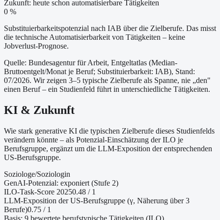
Zukunft: heute schon automatisierbare Tätigkeiten
0 %
Substituierbarkeitspotenzial nach IAB über die Zielberufe. Das misst
die technische Automatisierbarkeit von Tätigkeiten – keine
Jobverlust-Prognose.
Quelle: Bundesagentur für Arbeit, Entgeltatlas (Median-
Bruttoentgelt/Monat je Beruf
; Substituierbarkeit: IAB
)
, Stand:
07/2026
. Wir zeigen 3–5 typische Zielberufe als Spanne, nie „den"
einen Beruf – ein Studienfeld führt in unterschiedliche Tätigkeiten.
KI & Zukunft
Wie stark generative KI die typischen Zielberufe dieses Studienfelds
verändern könnte – als Potenzial-Einschätzung der ILO je
Berufsgruppe, ergänzt um die LLM-Exposition der entsprechenden
US-Berufsgruppe.
Soziologe/Soziologin
GenAI-Potenzial:
exponiert (Stufe 2)
ILO-Task-Score 2025
0.48
/ 1
LLM-Exposition der US-Berufsgruppe (γ, Näherung
über 3
Berufe
)
0.75
/ 1
Basis:
9
bewertete berufstypische Tätigkeiten (ILO)