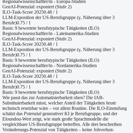
Regionalwissenschaftler/in - Europa-Studien
GenAI-Potenzial:
exponiert (Stufe 2)
ILO-Task-Score 2025
0.48
/ 1
LLM-Exposition der US-Berufsgruppe (γ, Näherung
über 3
Berufe
)
0.75
/ 1
Basis:
9
bewertete berufstypische Tätigkeiten (ILO)
Regionalwissenschaftler/in - Lateinamerika-Studien
GenAI-Potenzial:
exponiert (Stufe 2)
ILO-Task-Score 2025
0.48
/ 1
LLM-Exposition der US-Berufsgruppe (γ, Näherung
über 3
Berufe
)
0.75
/ 1
Basis:
9
bewertete berufstypische Tätigkeiten (ILO)
Regionalwissenschaftler/in - Nordamerika-Studien
GenAI-Potenzial:
exponiert (Stufe 2)
ILO-Task-Score 2025
0.48
/ 1
LLM-Exposition der US-Berufsgruppe (γ, Näherung
über 3
Berufe
)
0.75
/ 1
Basis:
9
bewertete berufstypische Tätigkeiten (ILO)
Wie passt das zur Automatisierbarkeit oben?
Die IAB-
Substituierbarkeit misst, welcher Anteil der Tätigkeiten
heute
technisch ersetzbar wäre – vor allem Routine. Die ILO-Einstufung
schätzt das
Potenzial
generativer KI je Berufsgruppe, und der
Eloundou-Wert zeigt, wie stark große Sprachmodelle die
vergleichbare US-Berufsgruppe betreffen. Alle drei beschreiben
Veränderungs-Potenzial von Tätigkeiten – keine Jobverlust-