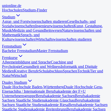
uni
online
.de
Hochschulen
Studium-Finder
Studium
Agrar- und Forstwissenschaften studieren
Gesellschafts- und
Sozialwissenschaften
Ingenieurwissenschaften
Kunst, Gestaltung,
Musik
Medizin und Gesundheitswesen
Naturwissenschaften und
Mathematik
Sprach- und
Kulturwissenschaften
Wirtschaftswissenschaften studieren
Fernstudium
Bachelor Fernstudium
Master Fernstudium
Fernkurse
Allgemeinbildung und Sprache
Coaching und
Psychologie
Gesundheit und Wellness
Informatik und Digitale
Medien
Kreative Berufe
Schulabschluss
Sprachen
Technik
Tier und
Natur
Wirtschaft
Duales Studium
Duale Hochschule Baden-Württemberg
Duale Hochschule Gera-
Eisenach
iba / Internationale Berufsakademie der F+U
Unternehmensgruppe
Berufsakademie Sachsen
Berufsakademie
Sachsen Staatliche Studienakademie Glauchau
Berufsakademie
Sachsen Staatliche Studienakademie Riesa
Berufsakademie Sachsen
Staatliche Studienakademie Breitenbrunn
Berufsakademie Sachsen