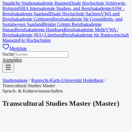
Staatliche Studienakademie Bautzen
Duale Hochschule Schleswig-
Holstein
ISBA Internationale Studien- und Berufsakademie
ASW -
Berufsakademie Saarland
Duale Hochschule Sachsen
VWA und
Berufsakademie Göttingen
Berufsakademie für Gesundheits- und
Sozialwesen Saarland
Brüder Grimm Berufsakademie
Hanau
Berufsakademie Hamburg
Berufsakademie Melle
VWA /
Berufsakademie (BA) Lüneburg
Berufsakademie für Bankwirtschaft
Magazin
Für Hochschulen
Merkliste
Suche
Anmelden
Studiengänge
/
Ruprecht-Karls-Universität Heidelberg
/
Transcultural Studies Master
Sprach- & Kulturwissenschaften
Transcultural Studies Master
(
Master
)