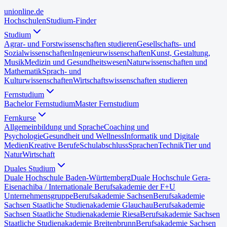
uni
online
.de
Hochschulen
Studium-Finder
Studium
Agrar- und Forstwissenschaften studieren
Gesellschafts- und
Sozialwissenschaften
Ingenieurwissenschaften
Kunst, Gestaltung,
Musik
Medizin und Gesundheitswesen
Naturwissenschaften und
Mathematik
Sprach- und
Kulturwissenschaften
Wirtschaftswissenschaften studieren
Fernstudium
Bachelor Fernstudium
Master Fernstudium
Fernkurse
Allgemeinbildung und Sprache
Coaching und
Psychologie
Gesundheit und Wellness
Informatik und Digitale
Medien
Kreative Berufe
Schulabschluss
Sprachen
Technik
Tier und
Natur
Wirtschaft
Duales Studium
Duale Hochschule Baden-Württemberg
Duale Hochschule Gera-
Eisenach
iba / Internationale Berufsakademie der F+U
Unternehmensgruppe
Berufsakademie Sachsen
Berufsakademie
Sachsen Staatliche Studienakademie Glauchau
Berufsakademie
Sachsen Staatliche Studienakademie Riesa
Berufsakademie Sachsen
Staatliche Studienakademie Breitenbrunn
Berufsakademie Sachsen