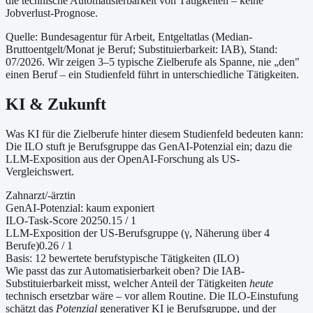
die technische Automatisierbarkeit von Tätigkeiten – keine
Jobverlust-Prognose.
Quelle: Bundesagentur für Arbeit, Entgeltatlas (Median-
Bruttoentgelt/Monat je Beruf
; Substituierbarkeit: IAB
)
, Stand:
07/2026
. Wir zeigen 3–5 typische Zielberufe als Spanne, nie „den"
einen Beruf – ein Studienfeld führt in unterschiedliche Tätigkeiten.
KI & Zukunft
Was KI für die Zielberufe hinter diesem Studienfeld bedeuten kann:
Die ILO stuft je Berufsgruppe das GenAI-Potenzial ein; dazu die
LLM-Exposition aus der OpenAI-Forschung als US-
Vergleichswert.
Zahnarzt/-ärztin
GenAI-Potenzial:
kaum exponiert
ILO-Task-Score 2025
0.15
/ 1
LLM-Exposition der US-Berufsgruppe (γ, Näherung
über 4
Berufe
)
0.26
/ 1
Basis:
12
bewertete berufstypische Tätigkeiten (ILO)
Wie passt das zur Automatisierbarkeit oben?
Die IAB-
Substituierbarkeit misst, welcher Anteil der Tätigkeiten
heute
technisch ersetzbar wäre – vor allem Routine. Die ILO-Einstufung
schätzt das
Potenzial
generativer KI je Berufsgruppe, und der