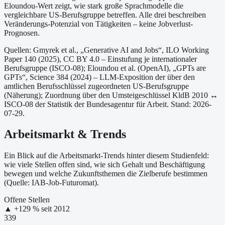
Eloundou-Wert zeigt, wie stark große Sprachmodelle die
vergleichbare US-Berufsgruppe betreffen. Alle drei beschreiben
Veränderungs-Potenzial von Tätigkeiten – keine Jobverlust-
Prognosen.
Quellen: Gmyrek et al., „Generative AI and Jobs“, ILO Working
Paper 140 (2025), CC BY 4.0 – Einstufung je internationaler
Berufsgruppe (ISCO-08);
Eloundou et al. (OpenAI), „GPTs are
GPTs“, Science 384 (2024) – LLM-Exposition der über den
amtlichen Berufsschlüssel zugeordneten US-Berufsgruppe
(Näherung);
Zuordnung über den Umsteigeschlüssel KldB 2010 ↔
ISCO-08 der Statistik der Bundesagentur für Arbeit.
Stand: 2026-
07-29.
Arbeitsmarkt & Trends
Ein Blick auf die Arbeitsmarkt-Trends hinter diesem Studienfeld:
wie viele Stellen offen sind, wie sich Gehalt und Beschäftigung
bewegen und welche Zukunftsthemen die Zielberufe bestimmen
(Quelle: IAB-Job-Futuromat).
Offene Stellen
▲
+
129
% seit
2012
339