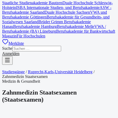
Staatliche Studienakademie Bautzen
Duale Hochschule Schleswig-
Holstein
ISBA Internationale Studien- und Berufsakademie
ASW -
Berufsakademie Saarland
Duale Hochschule Sachsen
VWA und
Berufsakademie Göttingen
Berufsakademie für Gesundheits- und
Sozialwesen Saarland
Brüder Grimm Berufsakademie
Hanau
Berufsakademie Hamburg
Berufsakademie Melle
VWA /
Berufsakademie (BA) Lüneburg
Berufsakademie für Bankwirtschaft
Magazin
Für Hochschulen
Merkliste
Suche
Anmelden
Studiengänge
/
Ruprecht-Karls-Universität Heidelberg
/
Zahnmedizin Staatsexamen
Medizin & Gesundheit
Zahnmedizin Staatsexamen
(
Staatsexamen
)