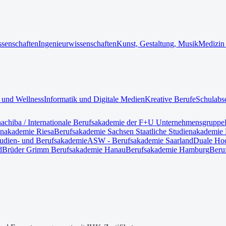
ssenschaften
Ingenieurwissenschaften
Kunst, Gestaltung, Musik
Medizin
 und Wellness
Informatik und Digitale Medien
Kreative Berufe
Schulabs
nach
iba / Internationale Berufsakademie der F+U Unternehmensgruppe
enakademie Riesa
Berufsakademie Sachsen Staatliche Studienakademie 
tudien- und Berufsakademie
ASW - Berufsakademie Saarland
Duale Hoc
d
Brüder Grimm Berufsakademie Hanau
Berufsakademie Hamburg
Beru