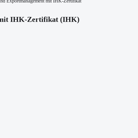
und Exportmanagement mit IHK-Zertifikat
it IHK-Zertifikat
(
IHK
)