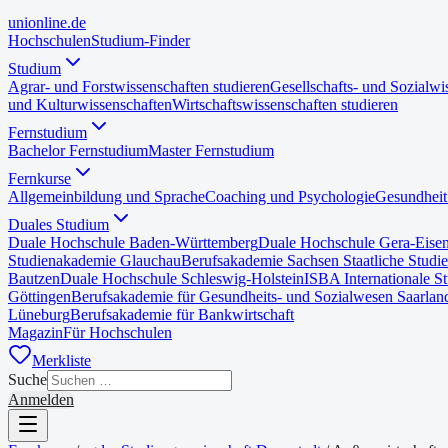
uni
online
.de
Hochschulen
Studium-Finder
Studium
Agrar- und Forstwissenschaften studieren
Gesellschafts- und Sozialwi
und Kulturwissenschaften
Wirtschaftswissenschaften studieren
Fernstudium
Bachelor Fernstudium
Master Fernstudium
Fernkurse
Allgemeinbildung und Sprache
Coaching und Psychologie
Gesundheit
Duales Studium
Duale Hochschule Baden-Württemberg
Duale Hochschule Gera-Eise
Studienakademie Glauchau
Berufsakademie Sachsen Staatliche Studi
Bautzen
Duale Hochschule Schleswig-Holstein
ISBA Internationale S
Göttingen
Berufsakademie für Gesundheits- und Sozialwesen Saarlan
Lüneburg
Berufsakademie für Bankwirtschaft
Magazin
Für Hochschulen
Merkliste
Suche
Anmelden