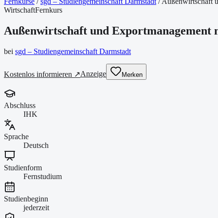
Fernkurse
/
sgd – Studiengemeinschaft Darmstadt
/
Außenwirtschaft 
Wirtschaft
Fernkurs
Außenwirtschaft und Exportmanagement m
bei
sgd – Studiengemeinschaft Darmstadt
Anzeige
Kostenlos informieren ↗
Merken
Abschluss
IHK
Sprache
Deutsch
Studienform
Fernstudium
Studienbeginn
jederzeit