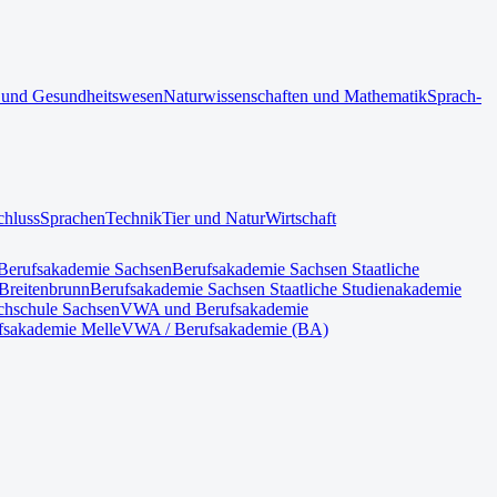
 und Gesundheitswesen
Naturwissenschaften und Mathematik
Sprach-
chluss
Sprachen
Technik
Tier und Natur
Wirtschaft
Berufsakademie Sachsen
Berufsakademie Sachsen Staatliche
Breitenbrunn
Berufsakademie Sachsen Staatliche Studienakademie
hschule Sachsen
VWA und Berufsakademie
fsakademie Melle
VWA / Berufsakademie (BA)