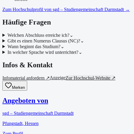
Zum Hochschulprofil von
sgd – Studiengemeinschaft Darmstadt
→
Häufige Fragen
Welchen Abschluss erreiche ich?
⌄
Gibt es einen Numerus Clausus (NC)?
⌄
Wann beginnt das Studium?
⌄
In welcher Sprache wird unterrichtet?
⌄
Infos & Kontakt
Anzeige
Infomaterial anfordern ↗
Zur Hochschul-Website ↗
Merken
Angeboten von
sgd – Studiengemeinschaft Darmstadt
Pfungstadt
, Hessen
Zum Profil →