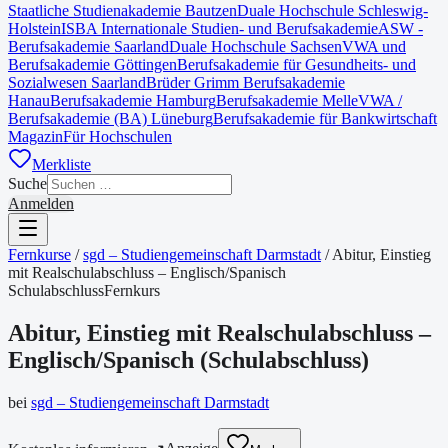
Staatliche Studienakademie Bautzen
Duale Hochschule Schleswig-
Holstein
ISBA Internationale Studien- und Berufsakademie
ASW -
Berufsakademie Saarland
Duale Hochschule Sachsen
VWA und
Berufsakademie Göttingen
Berufsakademie für Gesundheits- und
Sozialwesen Saarland
Brüder Grimm Berufsakademie
Hanau
Berufsakademie Hamburg
Berufsakademie Melle
VWA /
Berufsakademie (BA) Lüneburg
Berufsakademie für Bankwirtschaft
Magazin
Für Hochschulen
Merkliste
Suche
Anmelden
Fernkurse
/
sgd – Studiengemeinschaft Darmstadt
/
Abitur, Einstieg
mit Realschulabschluss – Englisch/Spanisch
Schulabschluss
Fernkurs
Abitur, Einstieg mit Realschulabschluss –
Englisch/Spanisch
(
Schulabschluss
)
bei
sgd – Studiengemeinschaft Darmstadt