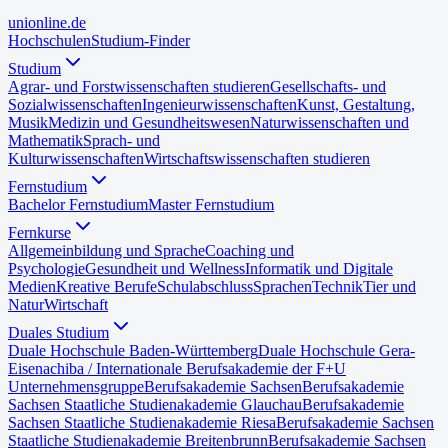
uni
online
.de
Hochschulen
Studium-Finder
Studium
Agrar- und Forstwissenschaften studieren
Gesellschafts- und
Sozialwissenschaften
Ingenieurwissenschaften
Kunst, Gestaltung,
Musik
Medizin und Gesundheitswesen
Naturwissenschaften und
Mathematik
Sprach- und
Kulturwissenschaften
Wirtschaftswissenschaften studieren
Fernstudium
Bachelor Fernstudium
Master Fernstudium
Fernkurse
Allgemeinbildung und Sprache
Coaching und
Psychologie
Gesundheit und Wellness
Informatik und Digitale
Medien
Kreative Berufe
Schulabschluss
Sprachen
Technik
Tier und
Natur
Wirtschaft
Duales Studium
Duale Hochschule Baden-Württemberg
Duale Hochschule Gera-
Eisenach
iba / Internationale Berufsakademie der F+U
Unternehmensgruppe
Berufsakademie Sachsen
Berufsakademie
Sachsen Staatliche Studienakademie Glauchau
Berufsakademie
Sachsen Staatliche Studienakademie Riesa
Berufsakademie Sachsen
Staatliche Studienakademie Breitenbrunn
Berufsakademie Sachsen