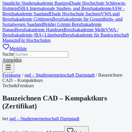
Staatliche Studienakademie Bautzen
Duale Hochschule Schleswig-
Holstein
ISBA Internationale Studien- und Berufsakademie
ASW -
Berufsakademie Saarland
Duale Hochschule Sachsen
VWA und
Berufsakademie Göttingen
Berufsakademie für Gesundheits- und
Sozialwesen Saarland
Brüder Grimm Berufsakademie
Hanau
Berufsakademie Hamburg
Berufsakademie Melle
VWA /
Berufsakademie (BA) Lüneburg
Berufsakademie für Bankwirtschaft
Magazin
Für Hochschulen
Merkliste
Suche
Anmelden
Fernkurse
/
sgd – Studiengemeinschaft Darmstadt
/
Bauzeichnen
CAD – Kompaktkurs
Technik
Fernkurs
Bauzeichnen CAD – Kompaktkurs
(
Zertifikat
)
bei
sgd – Studiengemeinschaft Darmstadt