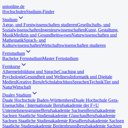
uni
online
.de
Hochschulen
Studium-Finder
Studium
Agrar- und Forstwissenschaften studieren
Gesellschafts- und
Sozialwissenschaften
Ingenieurwissenschaften
Kunst, Gestaltung,
Musik
Medizin und Gesundheitswesen
Naturwissenschaften und
Mathematik
Sprach- und
Kulturwissenschaften
Wirtschaftswissenschaften studieren
Fernstudium
Bachelor Fernstudium
Master Fernstudium
Fernkurse
Allgemeinbildung und Sprache
Coaching und
Psychologie
Gesundheit und Wellness
Informatik und Digitale
Medien
Kreative Berufe
Schulabschluss
Sprachen
Technik
Tier und
Natur
Wirtschaft
Duales Studium
Duale Hochschule Baden-Württemberg
Duale Hochschule Gera-
Eisenach
iba / Internationale Berufsakademie der F+U
Unternehmensgruppe
Berufsakademie Sachsen
Berufsakademie
Sachsen Staatliche Studienakademie Glauchau
Berufsakademie
Sachsen Staatliche Studienakademie Riesa
Berufsakademie Sachsen
Staatliche Studienakademie Breitenbrunn
Berufsakademie Sachsen