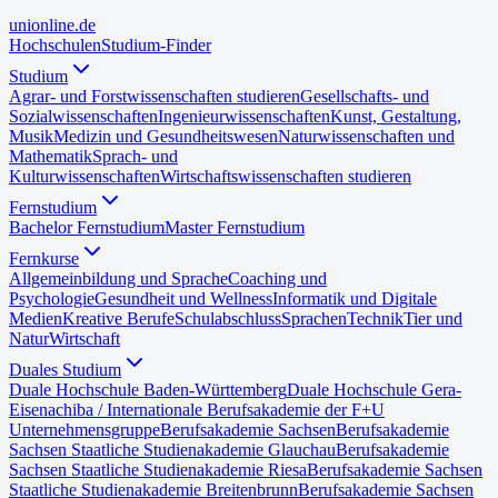
uni
online
.de
Hochschulen
Studium-Finder
Studium
Agrar- und Forstwissenschaften studieren
Gesellschafts- und
Sozialwissenschaften
Ingenieurwissenschaften
Kunst, Gestaltung,
Musik
Medizin und Gesundheitswesen
Naturwissenschaften und
Mathematik
Sprach- und
Kulturwissenschaften
Wirtschaftswissenschaften studieren
Fernstudium
Bachelor Fernstudium
Master Fernstudium
Fernkurse
Allgemeinbildung und Sprache
Coaching und
Psychologie
Gesundheit und Wellness
Informatik und Digitale
Medien
Kreative Berufe
Schulabschluss
Sprachen
Technik
Tier und
Natur
Wirtschaft
Duales Studium
Duale Hochschule Baden-Württemberg
Duale Hochschule Gera-
Eisenach
iba / Internationale Berufsakademie der F+U
Unternehmensgruppe
Berufsakademie Sachsen
Berufsakademie
Sachsen Staatliche Studienakademie Glauchau
Berufsakademie
Sachsen Staatliche Studienakademie Riesa
Berufsakademie Sachsen
Staatliche Studienakademie Breitenbrunn
Berufsakademie Sachsen