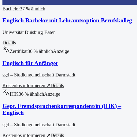
Bachelor
37
% ähnlich
Englisch Bachelor mit Lehramtsoption Berufskolleg
Universität Duisburg-Essen
Details
Zertifikat
36
% ähnlich
Anzeige
Englisch für Anfänger
sgd – Studiengemeinschaft Darmstadt
Kostenlos informieren ↗
Details
IHK
36
% ähnlich
Anzeige
Gepr. Fremdsprachenkorrespondent/in (IHK) –
Englisch
sgd – Studiengemeinschaft Darmstadt
Kostenlos informieren ↗
Details