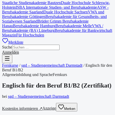
Staatliche Studienakademie Bautzen
Duale Hochschule Schleswig-
Holstein
ISBA Internationale Studien- und Berufsakademie
ASW -
Berufsakademie Saarland
Duale Hochschule Sachsen
VWA und
Berufsakademie Göttingen
Berufsakademie für Gesundheits- und
Sozialwesen Saarland
Brüder Grimm Berufsakademie
Hanau
Berufsakademie Hamburg
Berufsakademie Melle
VWA /
Berufsakademie (BA) Lüneburg
Berufsakademie für Bankwirtschaft
Magazin
Für Hochschulen
Merkliste
Suche
Anmelden
Fernkurse
/
sgd – Studiengemeinschaft Darmstadt
/
Englisch für den
Beruf B1/B2
Allgemeinbildung und Sprache
Fernkurs
Englisch für den Beruf B1/B2
(
Zertifikat
)
bei
sgd – Studiengemeinschaft Darmstadt
Anzeige
Kostenlos informieren ↗
Merken