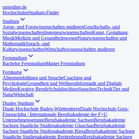
uni
online
.de
Hochschulen
Studium-Finder
Studium
Agrar- und Forstwissenschaften studieren
Gesellschafts- und
Sozialwissenschaften
Ingenieurwissenschaften
Kunst, Gestaltung,
Musik
Medizin und Gesundheitswesen
Naturwissenschaften und
Mathematik
Sprach- und
Kulturwissenschaften
Wirtschaftswissenschaften studieren
Fernstudium
Bachelor Fernstudium
Master Fernstudium
Fernkurse
Allgemeinbildung und Sprache
Coaching und
Psychologie
Gesundheit und Wellness
Informatik und Digitale
Medien
Kreative Berufe
Schulabschluss
Sprachen
Technik
Tier und
Natur
Wirtschaft
Duales Studium
Duale Hochschule Baden-Württemberg
Duale Hochschule Gera-
Eisenach
iba / Internationale Berufsakademie der F+U
Unternehmensgruppe
Berufsakademie Sachsen
Berufsakademie
Sachsen Staatliche Studienakademie Glauchau
Berufsakademie
Sachsen Staatliche Studienakademie Riesa
Berufsakademie Sachsen
Staatliche Studienakademie Breitenbrunn
Berufsakademie Sachsen