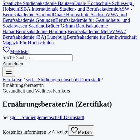
Staatliche Studienakademie Bautzen
Duale Hochschule Schleswig-
Holstein
ISBA Internationale Studien- und Berufsakademie
ASW -
Berufsakademie Saarland
Duale Hochschule Sachsen
VWA und
Berufsakademie Göttingen
Berufsakademie für Gesundheits- und
Sozialwesen Saarland
Brüder Grimm Berufsakademie
Hanau
Berufsakademie Hamburg
Berufsakademie Melle
VWA /
Berufsakademie (BA) Lüneburg
Berufsakademie für Bankwirtschaft
Magazin
Für Hochschulen
Merkliste
Suche
Anmelden
Fernkurse
/
sgd – Studiengemeinschaft Darmstadt
/
Ernährungsberater/in
Gesundheit und Wellness
Fernkurs
Ernährungsberater/in
(
Zertifikat
)
bei
sgd – Studiengemeinschaft Darmstadt
Anzeige
Kostenlos informieren ↗
Merken