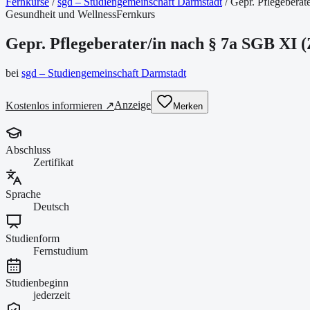
Fernkurse
/
sgd – Studiengemeinschaft Darmstadt
/
Gepr. Pflegeberat
Gesundheit und Wellness
Fernkurs
Gepr. Pflegeberater/in nach § 7a SGB XI
(
bei
sgd – Studiengemeinschaft Darmstadt
Anzeige
Kostenlos informieren ↗
Merken
Abschluss
Zertifikat
Sprache
Deutsch
Studienform
Fernstudium
Studienbeginn
jederzeit