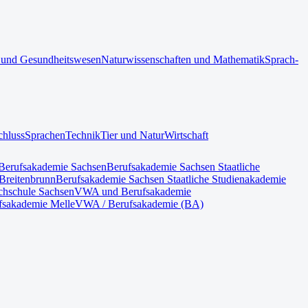
 und Gesundheitswesen
Naturwissenschaften und Mathematik
Sprach-
chluss
Sprachen
Technik
Tier und Natur
Wirtschaft
Berufsakademie Sachsen
Berufsakademie Sachsen Staatliche
Breitenbrunn
Berufsakademie Sachsen Staatliche Studienakademie
hschule Sachsen
VWA und Berufsakademie
fsakademie Melle
VWA / Berufsakademie (BA)