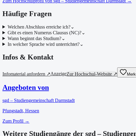
Zum Hochschulprofil von
sgd – Studiengemeinschaft Darmstadt
→
Häufige Fragen
Welchen Abschluss erreiche ich?
⌄
Gibt es einen Numerus Clausus (NC)?
⌄
Wann beginnt das Studium?
⌄
In welcher Sprache wird unterrichtet?
⌄
Infos & Kontakt
Anzeige
Infomaterial anfordern ↗
Zur Hochschul-Website ↗
Merk
Angeboten von
sgd – Studiengemeinschaft Darmstadt
Pfungstadt
, Hessen
Zum Profil →
Weitere Studiengänge der sgd – Studienge