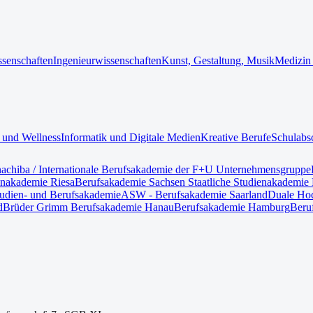
ssenschaften
Ingenieurwissenschaften
Kunst, Gestaltung, Musik
Medizin
 und Wellness
Informatik und Digitale Medien
Kreative Berufe
Schulabs
nach
iba / Internationale Berufsakademie der F+U Unternehmensgruppe
enakademie Riesa
Berufsakademie Sachsen Staatliche Studienakademie 
tudien- und Berufsakademie
ASW - Berufsakademie Saarland
Duale Hoc
d
Brüder Grimm Berufsakademie Hanau
Berufsakademie Hamburg
Beru