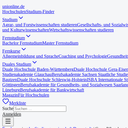
uni
online
.de
Hochschulen
Studium-Finder
Studium
Agrar- und Forstwissenschaften studieren
Gesellschafts- und Sozialwi
und Kulturwissenschaften
Wirtschaftswissenschaften studieren
Fernstudium
Bachelor Fernstudium
Master Fernstudium
Fernkurse
Allgemeinbildung und Sprache
Coaching und Psychologie
Gesundheit
Duales Studium
Duale Hochschule Baden-Württemberg
Duale Hochschule Gera-Eise
Studienakademie Glauchau
Berufsakademie Sachsen Staatliche Studi
Bautzen
Duale Hochschule Schleswig-Holstein
ISBA Internationale S
Göttingen
Berufsakademie für Gesundheits- und Sozialwesen Saarlan
Lüneburg
Berufsakademie für Bankwirtschaft
Magazin
Für Hochschulen
Merkliste
Suche
Anmelden