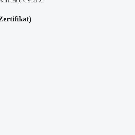
er/in nach § 7a SGB XI
Zertifikat
)