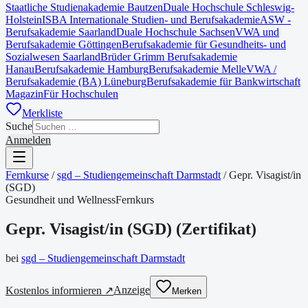
Staatliche Studienakademie Bautzen
Duale Hochschule Schleswig-
Holstein
ISBA Internationale Studien- und Berufsakademie
ASW -
Berufsakademie Saarland
Duale Hochschule Sachsen
VWA und
Berufsakademie Göttingen
Berufsakademie für Gesundheits- und
Sozialwesen Saarland
Brüder Grimm Berufsakademie
Hanau
Berufsakademie Hamburg
Berufsakademie Melle
VWA /
Berufsakademie (BA) Lüneburg
Berufsakademie für Bankwirtschaft
Magazin
Für Hochschulen
Merkliste
Suche
Anmelden
Fernkurse
/
sgd – Studiengemeinschaft Darmstadt
/
Gepr. Visagist/in
(SGD)
Gesundheit und Wellness
Fernkurs
Gepr. Visagist/in (SGD)
(
Zertifikat
)
bei
sgd – Studiengemeinschaft Darmstadt
Anzeige
Kostenlos informieren ↗
Merken