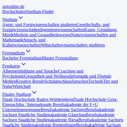
uni
online
.de
Hochschulen
Studium-Finder
Studium
Agrar- und Forstwissenschaften studieren
Gesellschafts- und
Sozialwissenschaften
Ingenieurwissenschaften
Kunst, Gestaltung,
Musik
Medizin und Gesundheitswesen
Naturwissenschaften und
Mathematik
Sprach- und
Kulturwissenschaften
Wirtschaftswissenschaften studieren
Fernstudium
Bachelor Fernstudium
Master Fernstudium
Fernkurse
Allgemeinbildung und Sprache
Coaching und
Psychologie
Gesundheit und Wellness
Informatik und Digitale
Medien
Kreative Berufe
Schulabschluss
Sprachen
Technik
Tier und
Natur
Wirtschaft
Duales Studium
Duale Hochschule Baden-Württemberg
Duale Hochschule Gera-
Eisenach
iba / Internationale Berufsakademie der F+U
Unternehmensgruppe
Berufsakademie Sachsen
Berufsakademie
Sachsen Staatliche Studienakademie Glauchau
Berufsakademie
Sachsen Staatliche Studienakademie Riesa
Berufsakademie Sachsen
Staatliche Studienakademie Breitenbrunn
Berufsakademie Sachsen