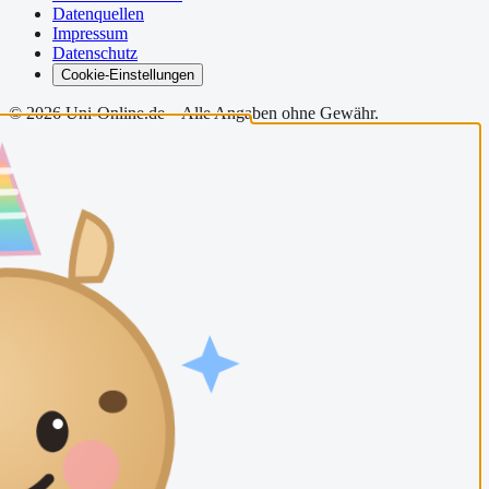
Datenquellen
Impressum
Datenschutz
Cookie-Einstellungen
©
2026
Uni-Online.de – Alle Angaben ohne Gewähr.