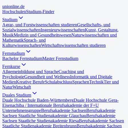
uni
online
.de
Hochschulen
Studium-Finder
Studium
Agrar- und Forstwissenschaften studieren
Gesellschafts- und
Sozialwissenschaften
Ingenieurwissenschaften
Kunst, Gestaltung,
Musik
Medizin und Gesundheitswesen
Naturwissenschaften und
Mathematik
Sprach- und
Kulturwissenschaften
Wirtschaftswissenschaften studieren
Fernstudium
Bachelor Fernstudium
Master Fernstudium
Fernkurse
Allgemeinbildung und Sprache
Coaching und
Psychologie
Gesundheit und Wellness
Informatik und Digitale
Medien
Kreative Berufe
Schulabschluss
Sprachen
Technik
Tier und
Natur
Wirtschaft
Duales Studium
Duale Hochschule Baden-Württemberg
Duale Hochschule Gera-
Eisenach
iba / Internationale Berufsakademie der F+U
Unternehmensgruppe
Berufsakademie Sachsen
Berufsakademie
Sachsen Staatliche Studienakademie Glauchau
Berufsakademie
Sachsen Staatliche Studienakademie Riesa
Berufsakademie Sachsen
Staatliche Studienakademie Breitenbrunn
Berufsakademie Sachsen