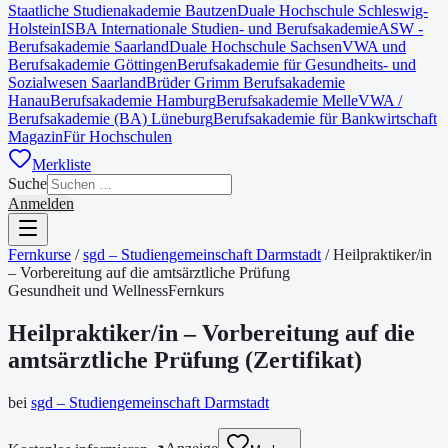
Staatliche Studienakademie Bautzen
Duale Hochschule Schleswig-
Holstein
ISBA Internationale Studien- und Berufsakademie
ASW -
Berufsakademie Saarland
Duale Hochschule Sachsen
VWA und
Berufsakademie Göttingen
Berufsakademie für Gesundheits- und
Sozialwesen Saarland
Brüder Grimm Berufsakademie
Hanau
Berufsakademie Hamburg
Berufsakademie Melle
VWA /
Berufsakademie (BA) Lüneburg
Berufsakademie für Bankwirtschaft
Magazin
Für Hochschulen
Merkliste
Suche
Anmelden
Fernkurse
/
sgd – Studiengemeinschaft Darmstadt
/
Heilpraktiker/in
– Vorbereitung auf die amtsärztliche Prüfung
Gesundheit und Wellness
Fernkurs
Heilpraktiker/in – Vorbereitung auf die
amtsärztliche Prüfung
(
Zertifikat
)
bei
sgd – Studiengemeinschaft Darmstadt