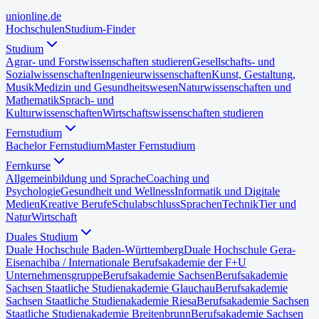
uni
online
.de
Hochschulen
Studium-Finder
Studium
Agrar- und Forstwissenschaften studieren
Gesellschafts- und
Sozialwissenschaften
Ingenieurwissenschaften
Kunst, Gestaltung,
Musik
Medizin und Gesundheitswesen
Naturwissenschaften und
Mathematik
Sprach- und
Kulturwissenschaften
Wirtschaftswissenschaften studieren
Fernstudium
Bachelor Fernstudium
Master Fernstudium
Fernkurse
Allgemeinbildung und Sprache
Coaching und
Psychologie
Gesundheit und Wellness
Informatik und Digitale
Medien
Kreative Berufe
Schulabschluss
Sprachen
Technik
Tier und
Natur
Wirtschaft
Duales Studium
Duale Hochschule Baden-Württemberg
Duale Hochschule Gera-
Eisenach
iba / Internationale Berufsakademie der F+U
Unternehmensgruppe
Berufsakademie Sachsen
Berufsakademie
Sachsen Staatliche Studienakademie Glauchau
Berufsakademie
Sachsen Staatliche Studienakademie Riesa
Berufsakademie Sachsen
Staatliche Studienakademie Breitenbrunn
Berufsakademie Sachsen