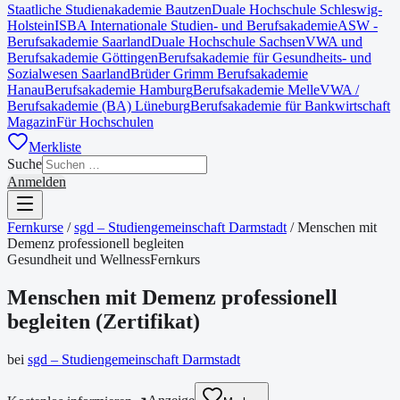
Staatliche Studienakademie Bautzen
Duale Hochschule Schleswig-
Holstein
ISBA Internationale Studien- und Berufsakademie
ASW -
Berufsakademie Saarland
Duale Hochschule Sachsen
VWA und
Berufsakademie Göttingen
Berufsakademie für Gesundheits- und
Sozialwesen Saarland
Brüder Grimm Berufsakademie
Hanau
Berufsakademie Hamburg
Berufsakademie Melle
VWA /
Berufsakademie (BA) Lüneburg
Berufsakademie für Bankwirtschaft
Magazin
Für Hochschulen
Merkliste
Suche
Anmelden
Fernkurse
/
sgd – Studiengemeinschaft Darmstadt
/
Menschen mit
Demenz professionell begleiten
Gesundheit und Wellness
Fernkurs
Menschen mit Demenz professionell
begleiten
(
Zertifikat
)
bei
sgd – Studiengemeinschaft Darmstadt