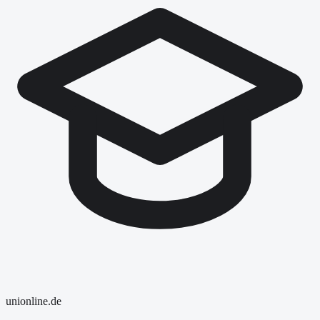
uni
online
.de