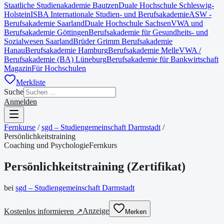
Staatliche Studienakademie Bautzen
Duale Hochschule Schleswig-
Holstein
ISBA Internationale Studien- und Berufsakademie
ASW -
Berufsakademie Saarland
Duale Hochschule Sachsen
VWA und
Berufsakademie Göttingen
Berufsakademie für Gesundheits- und
Sozialwesen Saarland
Brüder Grimm Berufsakademie
Hanau
Berufsakademie Hamburg
Berufsakademie Melle
VWA /
Berufsakademie (BA) Lüneburg
Berufsakademie für Bankwirtschaft
Magazin
Für Hochschulen
Merkliste
Suche
Anmelden
Fernkurse
/
sgd – Studiengemeinschaft Darmstadt
/
Persönlichkeitstraining
Coaching und Psychologie
Fernkurs
Persönlichkeitstraining
(
Zertifikat
)
bei
sgd – Studiengemeinschaft Darmstadt
Anzeige
Kostenlos informieren ↗
Merken