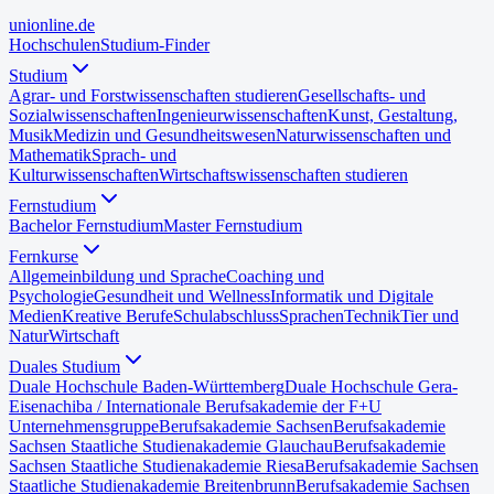
uni
online
.de
Hochschulen
Studium-Finder
Studium
Agrar- und Forstwissenschaften studieren
Gesellschafts- und
Sozialwissenschaften
Ingenieurwissenschaften
Kunst, Gestaltung,
Musik
Medizin und Gesundheitswesen
Naturwissenschaften und
Mathematik
Sprach- und
Kulturwissenschaften
Wirtschaftswissenschaften studieren
Fernstudium
Bachelor Fernstudium
Master Fernstudium
Fernkurse
Allgemeinbildung und Sprache
Coaching und
Psychologie
Gesundheit und Wellness
Informatik und Digitale
Medien
Kreative Berufe
Schulabschluss
Sprachen
Technik
Tier und
Natur
Wirtschaft
Duales Studium
Duale Hochschule Baden-Württemberg
Duale Hochschule Gera-
Eisenach
iba / Internationale Berufsakademie der F+U
Unternehmensgruppe
Berufsakademie Sachsen
Berufsakademie
Sachsen Staatliche Studienakademie Glauchau
Berufsakademie
Sachsen Staatliche Studienakademie Riesa
Berufsakademie Sachsen
Staatliche Studienakademie Breitenbrunn
Berufsakademie Sachsen