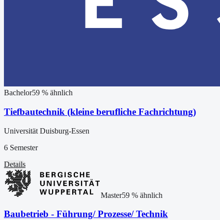
Bachelor
59
% ähnlich
Tiefbautechnik (kleine berufliche Fachrichtung)
Universität Duisburg-Essen
6 Semester
Details
Master
59
% ähnlich
Baubetrieb - Führung/ Prozesse/ Technik