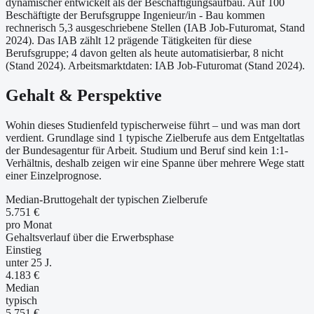
dynamischer entwickelt als der Beschäftigungsaufbau. Auf 100
Beschäftigte der Berufsgruppe Ingenieur/in - Bau kommen
rechnerisch 5,3 ausgeschriebene Stellen (IAB Job-Futuromat, Stand
2024). Das IAB zählt 12 prägende Tätigkeiten für diese
Berufsgruppe; 4 davon gelten als heute automatisierbar, 8 nicht
(Stand 2024). Arbeitsmarktdaten: IAB Job-Futuromat (Stand 2024).
Gehalt & Perspektive
Wohin dieses Studienfeld typischerweise führt – und was man dort
verdient. Grundlage sind 1 typische Zielberufe aus dem Entgeltatlas
der Bundesagentur für Arbeit. Studium und Beruf sind kein 1:1-
Verhältnis, deshalb zeigen wir eine Spanne über mehrere Wege statt
einer Einzelprognose.
Median-Bruttogehalt der typischen Zielberufe
5.751 €
pro Monat
Gehaltsverlauf über die Erwerbsphase
Einstieg
unter 25 J.
4.183 €
Median
typisch
5.751 €