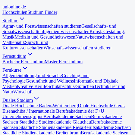
uni
online
.de
Hochschulen
Studium-Finder
Studium
Agrar- und Forstwissenschaften studieren
Gesellschafts- und
Sozialwissenschaften
Ingenieurwissenschaften
Kunst, Gestaltung,
Musik
Medizin und Gesundheitswesen
Naturwissenschaften und
Mathematik
Sprach- und
Kulturwissenschaften
Wirtschaftswissenschaften studieren
Fernstudium
Bachelor Fernstudium
Master Fernstudium
Fernkurse
Allgemeinbildung und Sprache
Coaching und
Psychologie
Gesundheit und Wellness
Informatik und Digitale
Medien
Kreative Berufe
Schulabschluss
Sprachen
Technik
Tier und
Natur
Wirtschaft
Duales Studium
Duale Hochschule Baden-Württemberg
Duale Hochschule Gera-
Eisenach
iba / Internationale Berufsakademie der F+U
Unternehmensgruppe
Berufsakademie Sachsen
Berufsakademie
Sachsen Staatliche Studienakademie Glauchau
Berufsakademie
Sachsen Staatliche Studienakademie Riesa
Berufsakademie Sachsen
Staatliche Studienakademie Breitenbrunn
Berufsakademie Sachsen