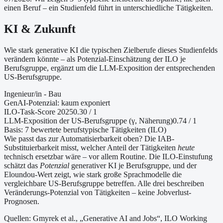
einen Beruf – ein Studienfeld führt in unterschiedliche Tätigkeiten.
KI & Zukunft
Wie stark generative KI die typischen Zielberufe dieses Studienfelds
verändern könnte – als Potenzial-Einschätzung der ILO je
Berufsgruppe, ergänzt um die LLM-Exposition der entsprechenden
US-Berufsgruppe.
Ingenieur/in - Bau
GenAI-Potenzial:
kaum exponiert
ILO-Task-Score 2025
0.30
/ 1
LLM-Exposition der US-Berufsgruppe (γ, Näherung
)
0.74
/ 1
Basis:
7
bewertete berufstypische Tätigkeiten (ILO)
Wie passt das zur Automatisierbarkeit oben?
Die IAB-
Substituierbarkeit misst, welcher Anteil der Tätigkeiten
heute
technisch ersetzbar wäre – vor allem Routine. Die ILO-Einstufung
schätzt das
Potenzial
generativer KI je Berufsgruppe, und der
Eloundou-Wert zeigt, wie stark große Sprachmodelle die
vergleichbare US-Berufsgruppe betreffen. Alle drei beschreiben
Veränderungs-Potenzial von Tätigkeiten – keine Jobverlust-
Prognosen.
Quellen: Gmyrek et al., „Generative AI and Jobs“, ILO Working