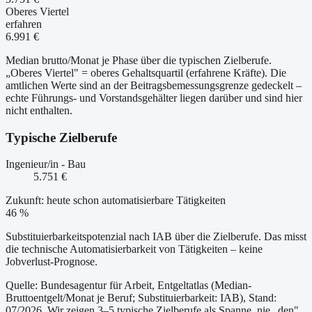
Oberes Viertel
erfahren
6.991 €
Median brutto/Monat je Phase über die typischen Zielberufe.
„Oberes Viertel" = oberes Gehaltsquartil (erfahrene Kräfte). Die
amtlichen Werte sind an der Beitragsbemessungsgrenze gedeckelt –
echte Führungs- und Vorstandsgehälter liegen darüber und sind hier
nicht enthalten.
Typische Zielberufe
Ingenieur/in - Bau
5.751 €
Zukunft: heute schon automatisierbare Tätigkeiten
46 %
Substituierbarkeitspotenzial nach IAB über die Zielberufe. Das misst
die technische Automatisierbarkeit von Tätigkeiten – keine
Jobverlust-Prognose.
Quelle: Bundesagentur für Arbeit, Entgeltatlas (Median-
Bruttoentgelt/Monat je Beruf
; Substituierbarkeit: IAB
)
, Stand:
07/2026
. Wir zeigen 3–5 typische Zielberufe als Spanne, nie „den"