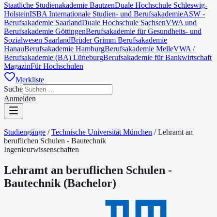
Staatliche Studienakademie Bautzen
Duale Hochschule Schleswig-
Holstein
ISBA Internationale Studien- und Berufsakademie
ASW -
Berufsakademie Saarland
Duale Hochschule Sachsen
VWA und
Berufsakademie Göttingen
Berufsakademie für Gesundheits- und
Sozialwesen Saarland
Brüder Grimm Berufsakademie
Hanau
Berufsakademie Hamburg
Berufsakademie Melle
VWA /
Berufsakademie (BA) Lüneburg
Berufsakademie für Bankwirtschaft
Magazin
Für Hochschulen
Merkliste
Suche
Anmelden
Studiengänge
/
Technische Universität München
/
Lehramt an
beruflichen Schulen - Bautechnik
Ingenieurwissenschaften
Lehramt an beruflichen Schulen -
Bautechnik
(
Bachelor
)