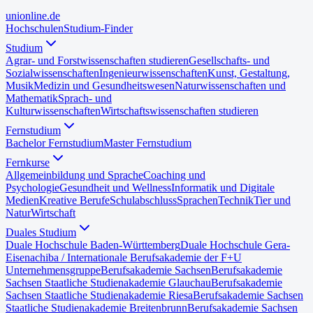
uni
online
.de
Hochschulen
Studium-Finder
Studium
Agrar- und Forstwissenschaften studieren
Gesellschafts- und
Sozialwissenschaften
Ingenieurwissenschaften
Kunst, Gestaltung,
Musik
Medizin und Gesundheitswesen
Naturwissenschaften und
Mathematik
Sprach- und
Kulturwissenschaften
Wirtschaftswissenschaften studieren
Fernstudium
Bachelor Fernstudium
Master Fernstudium
Fernkurse
Allgemeinbildung und Sprache
Coaching und
Psychologie
Gesundheit und Wellness
Informatik und Digitale
Medien
Kreative Berufe
Schulabschluss
Sprachen
Technik
Tier und
Natur
Wirtschaft
Duales Studium
Duale Hochschule Baden-Württemberg
Duale Hochschule Gera-
Eisenach
iba / Internationale Berufsakademie der F+U
Unternehmensgruppe
Berufsakademie Sachsen
Berufsakademie
Sachsen Staatliche Studienakademie Glauchau
Berufsakademie
Sachsen Staatliche Studienakademie Riesa
Berufsakademie Sachsen
Staatliche Studienakademie Breitenbrunn
Berufsakademie Sachsen