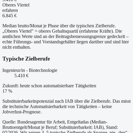
Oberes Viertel
erfahren
6.845 €
Median brutto/Monat je Phase über die typischen Zielberufe.
„Oberes Viertel" = oberes Gehaltsquartil (erfahrene Kräfte). Die
amtlichen Werte sind an der Beitragsbemessungsgrenze gedeckelt –
echte Führungs- und Vorstandsgehälter liegen darüber und sind hier
nicht enthalten.
Typische Zielberufe
Ingenieur/in - Biotechnologie
5.410 €
Zukunft: heute schon automatisierbare Tätigkeiten
17 %
Substituierbarkeitspotenzial nach IAB über die Zielberufe. Das misst
die technische Automatisierbarkeit von Tätigkeiten – keine
Jobverlust-Prognose.
Quelle: Bundesagentur für Arbeit, Entgeltatlas (Median-
Bruttoentgelt/Monat je Beruf
; Substituierbarkeit: IAB
)
, Stand:
07/2026
. Wir zeigen 3–5 typische Zielberufe als Spanne, nie „den"