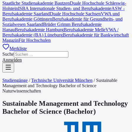
Staatliche Studienakademie Bautzen
Duale Hochschule Schleswig-
Holstein
ISBA Internationale Studien- und Berufsakademie
ASW -
Berufsakademie Saarland
Duale Hochschule Sachsen
VWA und
Berufsakademie Göttingen
Berufsakademie für Gesundheits- und
Sozialwesen Saarland
Brüder Grimm Berufsakademie
Hanau
Berufsakademie Hamburg
Berufsakademie Melle
VWA /
Berufsakademie (BA) Lüneburg
Berufsakademie für Bankwirtschaft
Magazin
Für Hochschulen
Merkliste
Suche
Anmelden
Studiengänge
/
Technische Universität München
/
Sustainable
Management and Technology Bachelor of Science
Naturwissenschaften
Sustainable Management and Technology
Bachelor of Science
(
Bachelor
)