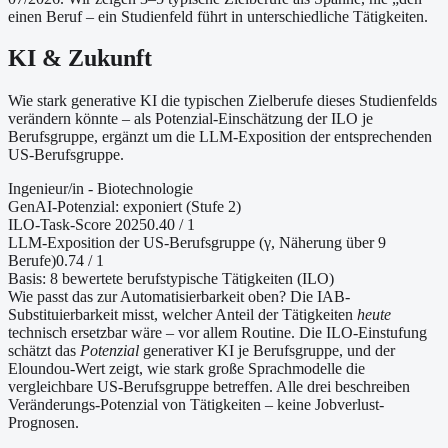
einen Beruf – ein Studienfeld führt in unterschiedliche Tätigkeiten.
KI & Zukunft
Wie stark generative KI die typischen Zielberufe dieses Studienfelds
verändern könnte – als Potenzial-Einschätzung der ILO je
Berufsgruppe, ergänzt um die LLM-Exposition der entsprechenden
US-Berufsgruppe.
Ingenieur/in - Biotechnologie
GenAI-Potenzial:
exponiert (Stufe 2)
ILO-Task-Score 2025
0.40
/ 1
LLM-Exposition der US-Berufsgruppe (γ, Näherung
über 9
Berufe
)
0.74
/ 1
Basis:
8
bewertete berufstypische Tätigkeiten (ILO)
Wie passt das zur Automatisierbarkeit oben?
Die IAB-
Substituierbarkeit misst, welcher Anteil der Tätigkeiten
heute
technisch ersetzbar wäre – vor allem Routine. Die ILO-Einstufung
schätzt das
Potenzial
generativer KI je Berufsgruppe, und der
Eloundou-Wert zeigt, wie stark große Sprachmodelle die
vergleichbare US-Berufsgruppe betreffen. Alle drei beschreiben
Veränderungs-Potenzial von Tätigkeiten – keine Jobverlust-
Prognosen.