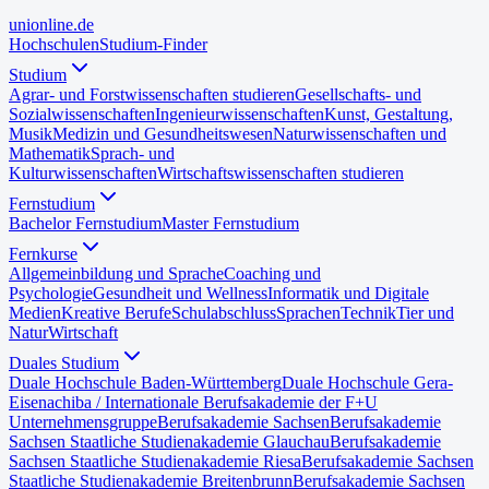
uni
online
.de
Hochschulen
Studium-Finder
Studium
Agrar- und Forstwissenschaften studieren
Gesellschafts- und
Sozialwissenschaften
Ingenieurwissenschaften
Kunst, Gestaltung,
Musik
Medizin und Gesundheitswesen
Naturwissenschaften und
Mathematik
Sprach- und
Kulturwissenschaften
Wirtschaftswissenschaften studieren
Fernstudium
Bachelor Fernstudium
Master Fernstudium
Fernkurse
Allgemeinbildung und Sprache
Coaching und
Psychologie
Gesundheit und Wellness
Informatik und Digitale
Medien
Kreative Berufe
Schulabschluss
Sprachen
Technik
Tier und
Natur
Wirtschaft
Duales Studium
Duale Hochschule Baden-Württemberg
Duale Hochschule Gera-
Eisenach
iba / Internationale Berufsakademie der F+U
Unternehmensgruppe
Berufsakademie Sachsen
Berufsakademie
Sachsen Staatliche Studienakademie Glauchau
Berufsakademie
Sachsen Staatliche Studienakademie Riesa
Berufsakademie Sachsen
Staatliche Studienakademie Breitenbrunn
Berufsakademie Sachsen