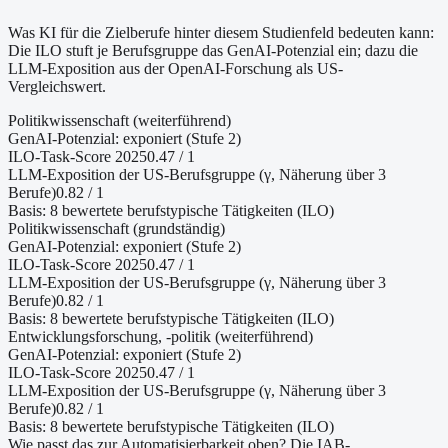
Was KI für die Zielberufe hinter diesem Studienfeld bedeuten kann:
Die ILO stuft je Berufsgruppe das GenAI-Potenzial ein; dazu die
LLM-Exposition aus der OpenAI-Forschung als US-
Vergleichswert.
Politikwissenschaft (weiterführend)
GenAI-Potenzial:
exponiert (Stufe 2)
ILO-Task-Score 2025
0.47
/ 1
LLM-Exposition der US-Berufsgruppe (γ, Näherung
über 3
Berufe
)
0.82
/ 1
Basis:
8
bewertete berufstypische Tätigkeiten (ILO)
Politikwissenschaft (grundständig)
GenAI-Potenzial:
exponiert (Stufe 2)
ILO-Task-Score 2025
0.47
/ 1
LLM-Exposition der US-Berufsgruppe (γ, Näherung
über 3
Berufe
)
0.82
/ 1
Basis:
8
bewertete berufstypische Tätigkeiten (ILO)
Entwicklungsforschung, -politik (weiterführend)
GenAI-Potenzial:
exponiert (Stufe 2)
ILO-Task-Score 2025
0.47
/ 1
LLM-Exposition der US-Berufsgruppe (γ, Näherung
über 3
Berufe
)
0.82
/ 1
Basis:
8
bewertete berufstypische Tätigkeiten (ILO)
Wie passt das zur Automatisierbarkeit oben?
Die IAB-