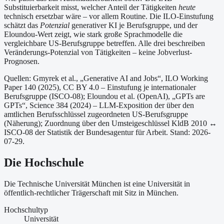
Substituierbarkeit misst, welcher Anteil der Tätigkeiten
heute
technisch ersetzbar wäre – vor allem Routine. Die ILO-Einstufung
schätzt das
Potenzial
generativer KI je Berufsgruppe, und der
Eloundou-Wert zeigt, wie stark große Sprachmodelle die
vergleichbare US-Berufsgruppe betreffen. Alle drei beschreiben
Veränderungs-Potenzial von Tätigkeiten – keine Jobverlust-
Prognosen.
Quellen: Gmyrek et al., „Generative AI and Jobs“, ILO Working
Paper 140 (2025), CC BY 4.0 – Einstufung je internationaler
Berufsgruppe (ISCO-08);
Eloundou et al. (OpenAI), „GPTs are
GPTs“, Science 384 (2024) – LLM-Exposition der über den
amtlichen Berufsschlüssel zugeordneten US-Berufsgruppe
(Näherung);
Zuordnung über den Umsteigeschlüssel KldB 2010 ↔
ISCO-08 der Statistik der Bundesagentur für Arbeit.
Stand: 2026-
07-29.
Die Hochschule
Die Technische Universität München ist
eine
Universität
in
öffentlich-rechtlicher Trägerschaft
mit Sitz in München
.
Hochschultyp
Universität