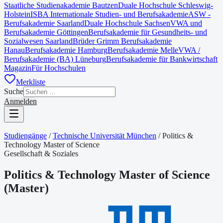
Staatliche Studienakademie Bautzen
Duale Hochschule Schleswig-
Holstein
ISBA Internationale Studien- und Berufsakademie
ASW -
Berufsakademie Saarland
Duale Hochschule Sachsen
VWA und
Berufsakademie Göttingen
Berufsakademie für Gesundheits- und
Sozialwesen Saarland
Brüder Grimm Berufsakademie
Hanau
Berufsakademie Hamburg
Berufsakademie Melle
VWA /
Berufsakademie (BA) Lüneburg
Berufsakademie für Bankwirtschaft
Magazin
Für Hochschulen
Merkliste
Suche
Anmelden
Studiengänge
/
Technische Universität München
/
Politics &
Technology Master of Science
Gesellschaft & Soziales
Politics & Technology Master of Science
(
Master
)