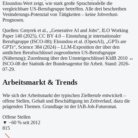
Eloundou-Wert zeigt, wie stark große Sprachmodelle die
vergleichbare US-Berufsgruppe betreffen. Alle drei beschreiben
Veränderungs-Potenzial von Tätigkeiten – keine Jobverlust-
Prognosen.
Quellen: Gmyrek et al., „Generative AI and Jobs“, ILO Working
Paper 140 (2025), CC BY 4.0 – Einstufung je internationaler
Berufsgruppe (ISCO-08);
Eloundou et al. (OpenAI), „GPTs are
GPTs“, Science 384 (2024) – LLM-Exposition der über den
amtlichen Berufsschlüssel zugeordneten US-Berufsgruppe
(Näherung);
Zuordnung über den Umsteigeschlüssel KldB 2010 ↔
ISCO-08 der Statistik der Bundesagentur für Arbeit.
Stand: 2026-
07-29.
Arbeitsmarkt & Trends
Wie sich der Arbeitsmarkt der typischen Zielberufe entwickelt –
offene Stellen, Gehalt und Beschäftigung im Zeitverlauf, dazu die
prägenden Themen. Grundlage ist der IAB-Job-Futuromat.
Offene Stellen
▼
−
60
% seit
2012
815