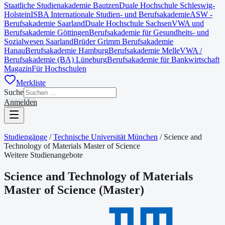
Staatliche Studienakademie Bautzen
Duale Hochschule Schleswig-
Holstein
ISBA Internationale Studien- und Berufsakademie
ASW -
Berufsakademie Saarland
Duale Hochschule Sachsen
VWA und
Berufsakademie Göttingen
Berufsakademie für Gesundheits- und
Sozialwesen Saarland
Brüder Grimm Berufsakademie
Hanau
Berufsakademie Hamburg
Berufsakademie Melle
VWA /
Berufsakademie (BA) Lüneburg
Berufsakademie für Bankwirtschaft
Magazin
Für Hochschulen
Merkliste
Suche
Anmelden
Studiengänge
/
Technische Universität München
/
Science and
Technology of Materials Master of Science
Weitere Studienangebote
Science and Technology of Materials
Master of Science
(
Master
)