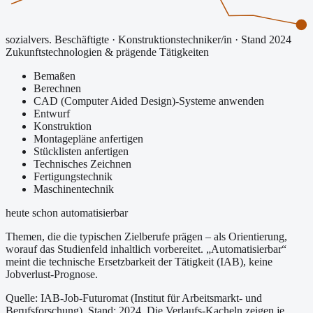
sozialvers. Beschäftigte
·
Konstruktionstechniker/in
· Stand 2024
Zukunftstechnologien & prägende Tätigkeiten
Bemaßen
Berechnen
CAD (Computer Aided Design)-Systeme anwenden
Entwurf
Konstruktion
Montagepläne anfertigen
Stücklisten anfertigen
Technisches Zeichnen
Fertigungstechnik
Maschinentechnik
heute schon automatisierbar
Themen, die die typischen Zielberufe prägen – als Orientierung,
worauf das Studienfeld inhaltlich vorbereitet.
„Automatisierbar“
meint die technische Ersetzbarkeit der Tätigkeit (IAB), keine
Jobverlust-Prognose.
Quelle: IAB-Job-Futuromat (Institut für Arbeitsmarkt- und
Berufsforschung)
, Stand: 2024
. Die Verlaufs-Kacheln zeigen je