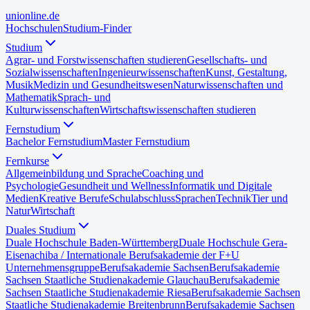
uni
online
.de
Hochschulen
Studium-Finder
Studium
Agrar- und Forstwissenschaften studieren
Gesellschafts- und
Sozialwissenschaften
Ingenieurwissenschaften
Kunst, Gestaltung,
Musik
Medizin und Gesundheitswesen
Naturwissenschaften und
Mathematik
Sprach- und
Kulturwissenschaften
Wirtschaftswissenschaften studieren
Fernstudium
Bachelor Fernstudium
Master Fernstudium
Fernkurse
Allgemeinbildung und Sprache
Coaching und
Psychologie
Gesundheit und Wellness
Informatik und Digitale
Medien
Kreative Berufe
Schulabschluss
Sprachen
Technik
Tier und
Natur
Wirtschaft
Duales Studium
Duale Hochschule Baden-Württemberg
Duale Hochschule Gera-
Eisenach
iba / Internationale Berufsakademie der F+U
Unternehmensgruppe
Berufsakademie Sachsen
Berufsakademie
Sachsen Staatliche Studienakademie Glauchau
Berufsakademie
Sachsen Staatliche Studienakademie Riesa
Berufsakademie Sachsen
Staatliche Studienakademie Breitenbrunn
Berufsakademie Sachsen