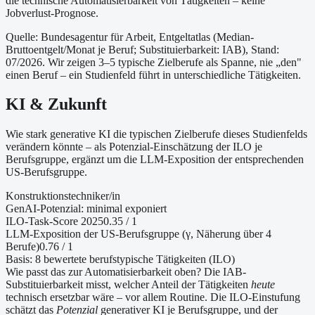
die technische Automatisierbarkeit von Tätigkeiten – keine
Jobverlust-Prognose.
Quelle: Bundesagentur für Arbeit, Entgeltatlas (Median-
Bruttoentgelt/Monat je Beruf
; Substituierbarkeit: IAB
)
, Stand:
07/2026
. Wir zeigen 3–5 typische Zielberufe als Spanne, nie „den"
einen Beruf – ein Studienfeld führt in unterschiedliche Tätigkeiten.
KI & Zukunft
Wie stark generative KI die typischen Zielberufe dieses Studienfelds
verändern könnte – als Potenzial-Einschätzung der ILO je
Berufsgruppe, ergänzt um die LLM-Exposition der entsprechenden
US-Berufsgruppe.
Konstruktionstechniker/in
GenAI-Potenzial:
minimal exponiert
ILO-Task-Score 2025
0.35
/ 1
LLM-Exposition der US-Berufsgruppe (γ, Näherung
über 4
Berufe
)
0.76
/ 1
Basis:
8
bewertete berufstypische Tätigkeiten (ILO)
Wie passt das zur Automatisierbarkeit oben?
Die IAB-
Substituierbarkeit misst, welcher Anteil der Tätigkeiten
heute
technisch ersetzbar wäre – vor allem Routine. Die ILO-Einstufung
schätzt das
Potenzial
generativer KI je Berufsgruppe, und der