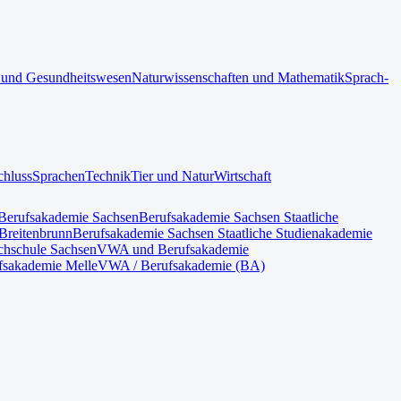
 und Gesundheitswesen
Naturwissenschaften und Mathematik
Sprach-
chluss
Sprachen
Technik
Tier und Natur
Wirtschaft
Berufsakademie Sachsen
Berufsakademie Sachsen Staatliche
Breitenbrunn
Berufsakademie Sachsen Staatliche Studienakademie
hschule Sachsen
VWA und Berufsakademie
fsakademie Melle
VWA / Berufsakademie (BA)