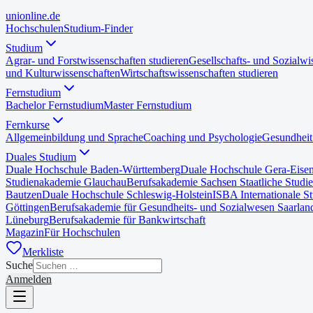
uni
online
.de
Hochschulen
Studium-Finder
Studium
Agrar- und Forstwissenschaften studieren
Gesellschafts- und Sozialwi
und Kulturwissenschaften
Wirtschaftswissenschaften studieren
Fernstudium
Bachelor Fernstudium
Master Fernstudium
Fernkurse
Allgemeinbildung und Sprache
Coaching und Psychologie
Gesundheit
Duales Studium
Duale Hochschule Baden-Württemberg
Duale Hochschule Gera-Eise
Studienakademie Glauchau
Berufsakademie Sachsen Staatliche Studi
Bautzen
Duale Hochschule Schleswig-Holstein
ISBA Internationale S
Göttingen
Berufsakademie für Gesundheits- und Sozialwesen Saarlan
Lüneburg
Berufsakademie für Bankwirtschaft
Magazin
Für Hochschulen
Merkliste
Suche
Anmelden