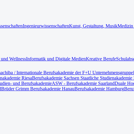
ssenschaften
Ingenieurwissenschaften
Kunst, Gestaltung, Musik
Medizin
 und Wellness
Informatik und Digitale Medien
Kreative Berufe
Schulabs
nach
iba / Internationale Berufsakademie der F+U Unternehmensgruppe
enakademie Riesa
Berufsakademie Sachsen Staatliche Studienakademie 
tudien- und Berufsakademie
ASW - Berufsakademie Saarland
Duale Hoc
d
Brüder Grimm Berufsakademie Hanau
Berufsakademie Hamburg
Beru