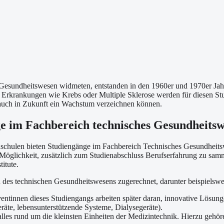
n Gesundheitswesen widmeten, entstanden in den 1960er und 1970er Ja
Erkrankungen wie Krebs oder Multiple Sklerose werden für diesen St
 auch in Zukunft ein Wachstum verzeichnen können.
ge im Fachbereich technisches Gesundheitsw
hschulen bieten Studiengänge im Fachbereich Technisches Gesundheitsw
 Möglichkeit, zusätzlich zum Studienabschluss Berufserfahrung zu sam
itute.
des technischen Gesundheitswesens zugerechnet, darunter beispielswe
entinnen dieses Studiengangs arbeiten später daran, innovative Lösun
räte, lebensunterstützende Systeme, Dialysegeräte).
les rund um die kleinsten Einheiten der Medizintechnik. Hierzu gehöre