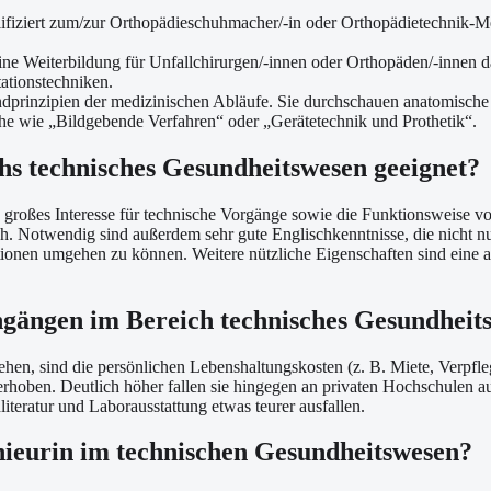
ifiziert zum/zur Orthopädieschuhmacher/-in oder Orthopädietechnik-Me
eine Weiterbildung für Unfallchirurgen/-innen oder Orthopäden/-innen d
ationstechniken.
undprinzipien der medizinischen Abläufe. Sie durchschauen anatomisc
iche wie „Bildgebende Verfahren“ oder „Gerätetechnik und Prothetik“.
hs technisches Gesundheitswesen geeignet?
n großes Interesse für technische Vorgänge sowie die Funktionsweise 
. Notwendig sind außerdem sehr gute Englischkenntnisse, die nicht nur
onen umgehen zu können. Weitere nützliche Eigenschaften sind eine a
ngängen im Bereich technisches Gesundheit
ehen, sind die persönlichen Lebenshaltungskosten (z. B. Miete, Verpf
rhoben. Deutlich höher fallen sie hingegen an privaten Hochschulen a
eratur und Laborausstattung etwas teurer ausfallen.
genieurin im technischen Gesundheitswesen?