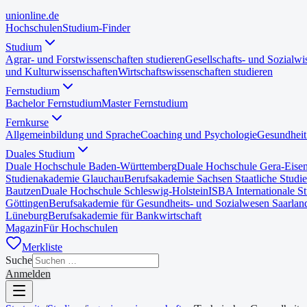
uni
online
.de
Hochschulen
Studium-Finder
Studium
Agrar- und Forstwissenschaften studieren
Gesellschafts- und Sozialwi
und Kulturwissenschaften
Wirtschaftswissenschaften studieren
Fernstudium
Bachelor Fernstudium
Master Fernstudium
Fernkurse
Allgemeinbildung und Sprache
Coaching und Psychologie
Gesundheit
Duales Studium
Duale Hochschule Baden-Württemberg
Duale Hochschule Gera-Eise
Studienakademie Glauchau
Berufsakademie Sachsen Staatliche Studi
Bautzen
Duale Hochschule Schleswig-Holstein
ISBA Internationale S
Göttingen
Berufsakademie für Gesundheits- und Sozialwesen Saarlan
Lüneburg
Berufsakademie für Bankwirtschaft
Magazin
Für Hochschulen
Merkliste
Suche
Anmelden