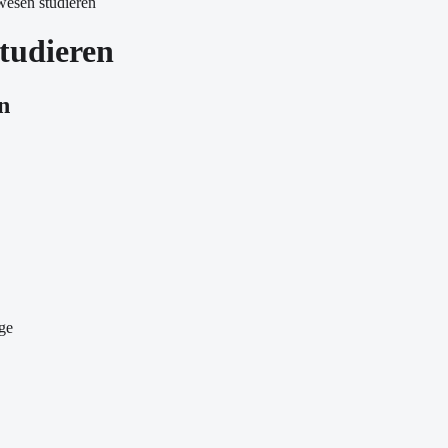
wesen studieren
tudieren
n
ge