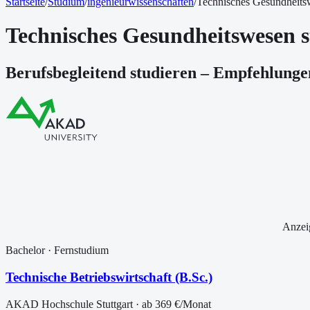
Startseite
/
Studium
/
ingenieurwissenschaften
/
Technisches Gesundheits
Technisches Gesundheitswesen s
Berufsbegleitend studieren – Empfehlunge
Anzei
Bachelor
· Fernstudium
Technische Betriebswirtschaft (B.Sc.)
AKAD Hochschule Stuttgart
· ab
369 €
/Monat