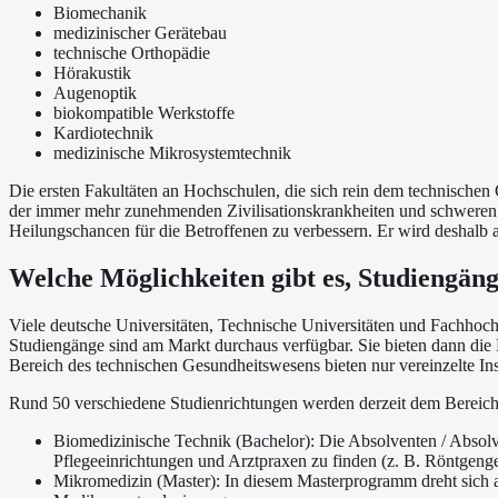
Biomechanik
medizinischer Gerätebau
technische Orthopädie
Hörakustik
Augenoptik
biokompatible Werkstoffe
Kardiotechnik
medizinische Mikrosystemtechnik
Die ersten Fakultäten an Hochschulen, die sich rein dem technische
der immer mehr zunehmenden Zivilisationskrankheiten und schweren 
Heilungschancen für die Betroffenen zu verbessern. Er wird deshalb
Welche Möglichkeiten gibt es, Studiengän
Viele deutsche Universitäten, Technische Universitäten und Fachhoc
Studiengänge sind am Markt durchaus verfügbar. Sie bieten dann die
Bereich des technischen Gesundheitswesens bieten nur vereinzelte Inst
Rund 50 verschiedene Studienrichtungen werden derzeit dem Bereich 
Biomedizinische Technik (Bachelor): Die Absolventen / Absolv
Pflegeeinrichtungen und Arztpraxen zu finden (z. B. Röntgenge
Mikromedizin (Master): In diesem Masterprogramm dreht sich al