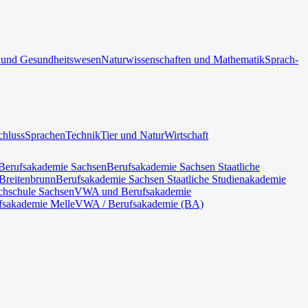
 und Gesundheitswesen
Naturwissenschaften und Mathematik
Sprach-
chluss
Sprachen
Technik
Tier und Natur
Wirtschaft
Berufsakademie Sachsen
Berufsakademie Sachsen Staatliche
Breitenbrunn
Berufsakademie Sachsen Staatliche Studienakademie
hschule Sachsen
VWA und Berufsakademie
fsakademie Melle
VWA / Berufsakademie (BA)