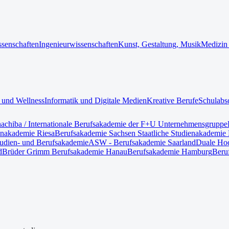
ssenschaften
Ingenieurwissenschaften
Kunst, Gestaltung, Musik
Medizin
 und Wellness
Informatik und Digitale Medien
Kreative Berufe
Schulabs
nach
iba / Internationale Berufsakademie der F+U Unternehmensgruppe
enakademie Riesa
Berufsakademie Sachsen Staatliche Studienakademie 
tudien- und Berufsakademie
ASW - Berufsakademie Saarland
Duale Hoc
d
Brüder Grimm Berufsakademie Hanau
Berufsakademie Hamburg
Beru