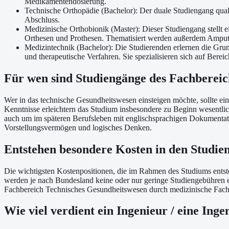
Medikamentendosierung.
Technische Orthopädie (Bachelor): Der duale Studiengang qual
Abschluss.
Medizinische Orthobionik (Master): Dieser Studiengang stellt 
Orthesen und Prothesen. Thematisiert werden außerdem Amput
Medizintechnik (Bachelor): Die Studierenden erlernen die Gr
und therapeutische Verfahren. Sie spezialisieren sich auf Bere
Für wen sind Studiengänge des Fachbereic
Wer in das technische Gesundheitswesen einsteigen möchte, sollte ei
Kenntnisse erleichtern das Studium insbesondere zu Beginn wesentlich
auch um im späteren Berufsleben mit englischsprachigen Dokumentati
Vorstellungsvermögen und logisches Denken.
Entstehen besondere Kosten in den Studie
Die wichtigsten Kostenpositionen, die im Rahmen des Studiums entst
werden je nach Bundesland keine oder nur geringe Studiengebühren e
Fachbereich Technisches Gesundheitswesen durch medizinische Fachlit
Wie viel verdient ein Ingenieur / eine In