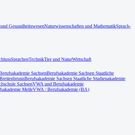
 und Gesundheitswesen
Naturwissenschaften und Mathematik
Sprach-
chluss
Sprachen
Technik
Tier und Natur
Wirtschaft
Berufsakademie Sachsen
Berufsakademie Sachsen Staatliche
Breitenbrunn
Berufsakademie Sachsen Staatliche Studienakademie
hschule Sachsen
VWA und Berufsakademie
fsakademie Melle
VWA / Berufsakademie (BA)