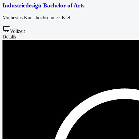
Industriedesign Bachelor of Arts
Muthesius Kunsthochschule
·
Kiel
Vollzeit
Details