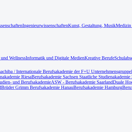
ssenschaften
Ingenieurwissenschaften
Kunst, Gestaltung, Musik
Medizin
 und Wellness
Informatik und Digitale Medien
Kreative Berufe
Schulabs
nach
iba / Internationale Berufsakademie der F+U Unternehmensgruppe
enakademie Riesa
Berufsakademie Sachsen Staatliche Studienakademie 
tudien- und Berufsakademie
ASW - Berufsakademie Saarland
Duale Hoc
d
Brüder Grimm Berufsakademie Hanau
Berufsakademie Hamburg
Beru