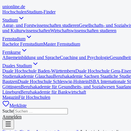
uni
online
.de
Hochschulen
Studium-Finder
Studium
Agrar- und Forstwissenschaften studieren
Gesellschafts- und Sozialwi
und Kulturwissenschaften
Wirtschaftswissenschaften studieren
Fernstudium
Bachelor Fernstudium
Master Fernstudium
Fernkurse
Allgemeinbildung und Sprache
Coaching und Psychologie
Gesundheit
Duales Studium
Duale Hochschule Baden-Württemberg
Duale Hochschule Gera-Eise
Studienakademie Glauchau
Berufsakademie Sachsen Staatliche Studi
Bautzen
Duale Hochschule Schleswig-Holstein
ISBA Internationale S
Göttingen
Berufsakademie für Gesundheits- und Sozialwesen Saarlan
Lüneburg
Berufsakademie für Bankwirtschaft
Magazin
Für Hochschulen
Merkliste
Suche
Anmelden