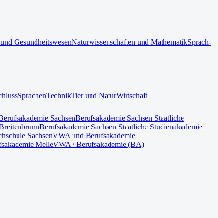
 und Gesundheitswesen
Naturwissenschaften und Mathematik
Sprach-
chluss
Sprachen
Technik
Tier und Natur
Wirtschaft
Berufsakademie Sachsen
Berufsakademie Sachsen Staatliche
Breitenbrunn
Berufsakademie Sachsen Staatliche Studienakademie
hschule Sachsen
VWA und Berufsakademie
fsakademie Melle
VWA / Berufsakademie (BA)