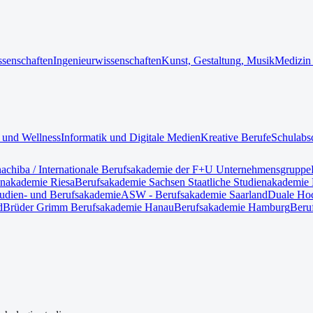
ssenschaften
Ingenieurwissenschaften
Kunst, Gestaltung, Musik
Medizin
 und Wellness
Informatik und Digitale Medien
Kreative Berufe
Schulabs
nach
iba / Internationale Berufsakademie der F+U Unternehmensgruppe
enakademie Riesa
Berufsakademie Sachsen Staatliche Studienakademie 
tudien- und Berufsakademie
ASW - Berufsakademie Saarland
Duale Hoc
d
Brüder Grimm Berufsakademie Hanau
Berufsakademie Hamburg
Beru