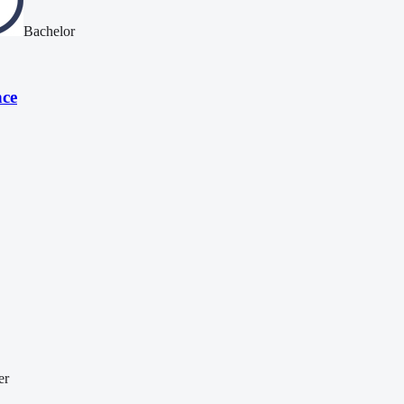
Bachelor
nce
er