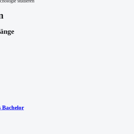
chologie studieren
n
gänge
s Bachelor