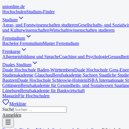
uni
online
.de
Hochschulen
Studium-Finder
Studium
Agrar- und Forstwissenschaften studieren
Gesellschafts- und Sozialwi
und Kulturwissenschaften
Wirtschaftswissenschaften studieren
Fernstudium
Bachelor Fernstudium
Master Fernstudium
Fernkurse
Allgemeinbildung und Sprache
Coaching und Psychologie
Gesundheit
Duales Studium
Duale Hochschule Baden-Württemberg
Duale Hochschule Gera-Eise
Studienakademie Glauchau
Berufsakademie Sachsen Staatliche Studi
Bautzen
Duale Hochschule Schleswig-Holstein
ISBA Internationale S
Göttingen
Berufsakademie für Gesundheits- und Sozialwesen Saarlan
Lüneburg
Berufsakademie für Bankwirtschaft
Magazin
Für Hochschulen
Merkliste
Suche
Anmelden