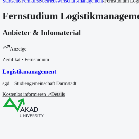
Startseite
/
Fernkurse
/
betriebswirtschaft-management
/
Fernstudium Log
Fernstudium Logistikmanagem
Anbieter & Infomaterial
Anzeige
Zertifikat
· Fernstudium
Logistikmanagement
sgd – Studiengemeinschaft Darmstadt
Kostenlos informieren ↗
Details