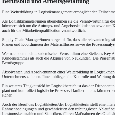
Berufsbild und Arbeitsgestaltung
Eine Weiterbildung in Logistikmanagement ermöglicht den Teilnehmern
Als Logistikmanager/innen übernehmen sie die Verantwortung für die 
kümmern sich um die Auftrags- und Angebotskalkulation sowie um Kont
auch für die Mitarbeiterqualifikation verantwortlich.
Supply Chain Manager/innen sorgen dafür, dass alle relevanten logis
Planen und Koordinieren des Materialflusses sowie die Prozessanalys
Wer nach dem nicht-akademischen Fernstudium eine Stelle als Key A
Kundenstammes als auch die Akquise von Neukunden. Die Präsentatio
Berufsgruppe.
Absolventen und Absolventinnen einer Weiterbildung in Logistikmanage
Unternehmens zu leiten. Ihnen obliegen die Kontrolle und Wartung des
Ein weiteres Tätigkeitsfeld im Logistikbereich ist das der Disponent
plant und kontrolliert logistische Prozesse. Darüber hinaus kümmert e
sicher.
Auch der Beruf des Logistikleiters/der Logistikleiterin stellt eine int
Rahmenbedingungen und gewährleisten den reibungslosen Ablauf bezü
Leistungskennzahlen und Statistiken, führen Maßnahmen des Qualit