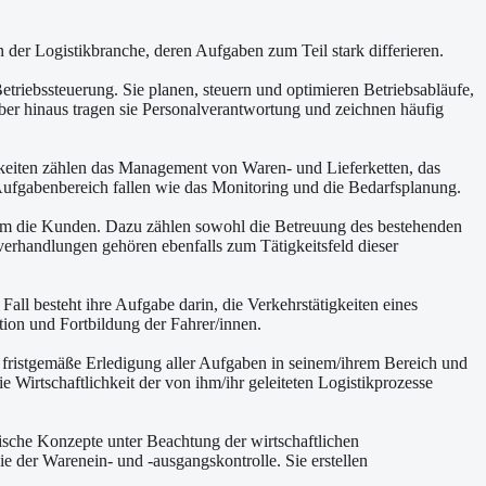
der Logistikbranche, deren Aufgaben zum Teil stark differieren.
triebssteuerung. Sie planen, steuern und optimieren Betriebsabläufe,
ber hinaus tragen sie Personalverantwortung und zeichnen häufig
igkeiten zählen das Management von Waren- und Lieferketten, das
 Aufgabenbereich fallen wie das Monitoring und die Bedarfsplanung.
 um die Kunden. Dazu zählen sowohl die Betreuung des bestehenden
rhandlungen gehören ebenfalls zum Tätigkeitsfeld dieser
ll besteht ihre Aufgabe darin, die Verkehrstätigkeiten eines
tion und Fortbildung der Fahrer/innen.
e fristgemäße Erledigung aller Aufgaben in seinem/ihrem Bereich und
 Wirtschaftlichkeit der von ihm/ihr geleiteten Logistikprozesse
gistische Konzepte unter Beachtung der wirtschaftlichen
der Warenein- und -ausgangskontrolle. Sie erstellen