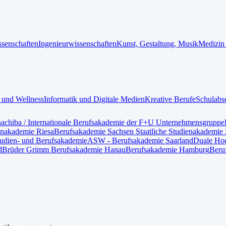
ssenschaften
Ingenieurwissenschaften
Kunst, Gestaltung, Musik
Medizin
 und Wellness
Informatik und Digitale Medien
Kreative Berufe
Schulabs
nach
iba / Internationale Berufsakademie der F+U Unternehmensgruppe
enakademie Riesa
Berufsakademie Sachsen Staatliche Studienakademie 
tudien- und Berufsakademie
ASW - Berufsakademie Saarland
Duale Hoc
d
Brüder Grimm Berufsakademie Hanau
Berufsakademie Hamburg
Beru