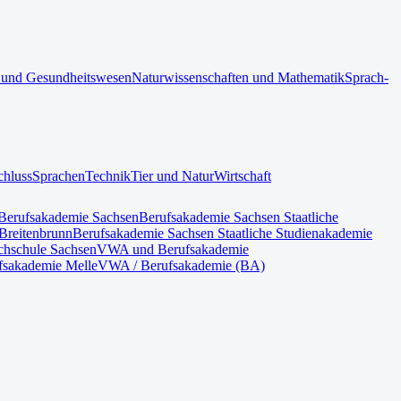
 und Gesundheitswesen
Naturwissenschaften und Mathematik
Sprach-
chluss
Sprachen
Technik
Tier und Natur
Wirtschaft
Berufsakademie Sachsen
Berufsakademie Sachsen Staatliche
Breitenbrunn
Berufsakademie Sachsen Staatliche Studienakademie
hschule Sachsen
VWA und Berufsakademie
fsakademie Melle
VWA / Berufsakademie (BA)