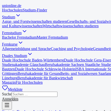
uni
online
.de
Hochschulen
Studium-Finder
Studium
Agrar- und Forstwissenschaften studieren
Gesellschafts- und Sozialwi
und Kulturwissenschaften
Wirtschaftswissenschaften studieren
Fernstudium
Bachelor Fernstudium
Master Fernstudium
Fernkurse
Allgemeinbildung und Sprache
Coaching und Psychologie
Gesundheit
Duales Studium
Duale Hochschule Baden-Württemberg
Duale Hochschule Gera-Eise
Studienakademie Glauchau
Berufsakademie Sachsen Staatliche Studi
Bautzen
Duale Hochschule Schleswig-Holstein
ISBA Internationale S
Göttingen
Berufsakademie für Gesundheits- und Sozialwesen Saarlan
Lüneburg
Berufsakademie für Bankwirtschaft
Magazin
Für Hochschulen
Merkliste
Suche
Anmelden