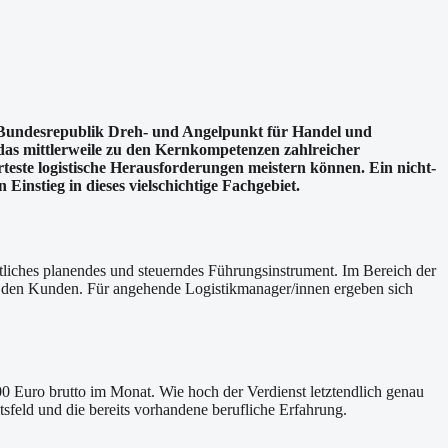
ie Bundesrepublik Dreh- und Angelpunkt für Handel und
 das mittlerweile zu den Kernkompetenzen zahlreicher
rteste logistische Herausforderungen meistern können. Ein nicht-
instieg in dieses vielschichtige Fachgebiet.
itliches planendes und steuerndes Führungsinstrument. Im Bereich der
 an den Kunden. Für angehende Logistikmanager/innen ergeben sich
00 Euro brutto im Monat. Wie hoch der Verdienst letztendlich genau
tsfeld und die bereits vorhandene berufliche Erfahrung.