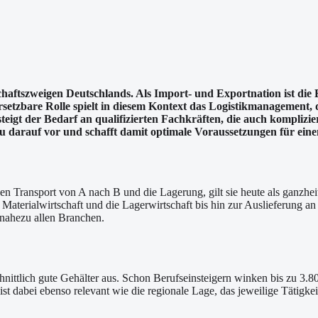
schaftszweigen Deutschlands. Als Import- und Exportnation ist d
ersetzbare Rolle spielt in diesem Kontext das Logistikmanagement,
eigt der Bedarf an qualifizierten Fachkräften, die auch komplizie
arauf vor und schafft damit optimale Voraussetzungen für einen E
den Transport von A nach B und die Lagerung, gilt sie heute als ganzhe
te Materialwirtschaft und die Lagerwirtschaft bis hin zur Auslieferung
n nahezu allen Branchen.
nittlich gute Gehälter aus. Schon Berufseinsteigern winken bis zu 3.8
t dabei ebenso relevant wie die regionale Lage, das jeweilige Tätigkei