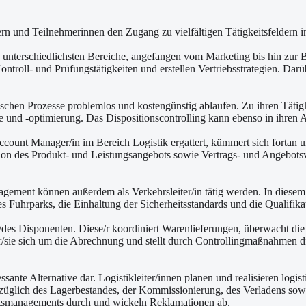
 und Teilnehmerinnen den Zugang zu vielfältigen Tätigkeitsfeldern in 
unterschiedlichsten Bereiche, angefangen vom Marketing bis hin zur Be
roll- und Prüfungstätigkeiten und erstellen Vertriebsstrategien. Darü
tischen Prozesse problemlos und kostengünstig ablaufen. Zu ihren Tät
e und -optimierung. Das Dispositionscontrolling kann ebenso in ihren
ccount Manager/in im Bereich Logistik ergattert, kümmert sich fortan
n des Produkt- und Leistungsangebots sowie Vertrags- und Angebotsve
ment können außerdem als Verkehrsleiter/in tätig werden. In diesem Fa
 Fuhrparks, die Einhaltung der Sicherheitsstandards und die Qualifika
in/des Disponenten. Diese/r koordiniert Warenlieferungen, überwacht di
r/sie sich um die Abrechnung und stellt durch Controllingmaßnahmen die
eressante Alternative dar. Logistikleiter/innen planen und realisieren lo
glich des Lagerbestandes, der Kommissionierung, des Verladens sowie 
ätsmanagements durch und wickeln Reklamationen ab.