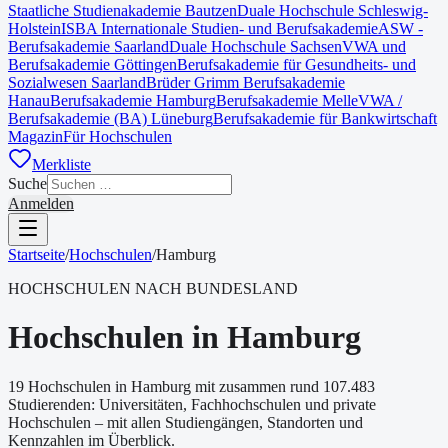
Staatliche Studienakademie Bautzen
Duale Hochschule Schleswig-
Holstein
ISBA Internationale Studien- und Berufsakademie
ASW -
Berufsakademie Saarland
Duale Hochschule Sachsen
VWA und
Berufsakademie Göttingen
Berufsakademie für Gesundheits- und
Sozialwesen Saarland
Brüder Grimm Berufsakademie
Hanau
Berufsakademie Hamburg
Berufsakademie Melle
VWA /
Berufsakademie (BA) Lüneburg
Berufsakademie für Bankwirtschaft
Magazin
Für Hochschulen
Merkliste
Suche
Anmelden
Startseite
/
Hochschulen
/
Hamburg
HOCHSCHULEN NACH BUNDESLAND
Hochschulen in Hamburg
19
Hochschulen in
Hamburg
mit zusammen rund
107.483
Studierenden
: Universitäten, Fachhochschulen und private
Hochschulen – mit allen Studiengängen, Standorten und
Kennzahlen im Überblick.