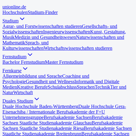
uni
online
.de
Hochschulen
Studium-Finder
Studium
Agrar- und Forstwissenschaften studieren
Gesellschafts- und
Sozialwissenschaften
Ingenieurwissenschaften
Kunst, Gestaltung,
Musik
Medizin und Gesundheitswesen
Naturwissenschaften und
Mathematik
Sprach- und
Kulturwissenschaften
Wirtschaftswissenschaften studieren
Fernstudium
Bachelor Fernstudium
Master Fernstudium
Fernkurse
Allgemeinbildung und Sprache
Coaching und
Psychologie
Gesundheit und Wellness
Informatik und Digitale
Medien
Kreative Berufe
Schulabschluss
Sprachen
Technik
Tier und
Natur
Wirtschaft
Duales Studium
Duale Hochschule Baden-Württemberg
Duale Hochschule Gera-
Eisenach
iba / Internationale Berufsakademie der F+U
Unternehmensgruppe
Berufsakademie Sachsen
Berufsakademie
Sachsen Staatliche Studienakademie Glauchau
Berufsakademie
Sachsen Staatliche Studienakademie Riesa
Berufsakademie Sachsen
Staatliche Studienakademie Breitenbrunn
Berufsakademie Sachsen