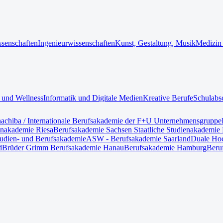
ssenschaften
Ingenieurwissenschaften
Kunst, Gestaltung, Musik
Medizin
 und Wellness
Informatik und Digitale Medien
Kreative Berufe
Schulabs
nach
iba / Internationale Berufsakademie der F+U Unternehmensgruppe
enakademie Riesa
Berufsakademie Sachsen Staatliche Studienakademie 
tudien- und Berufsakademie
ASW - Berufsakademie Saarland
Duale Hoc
d
Brüder Grimm Berufsakademie Hanau
Berufsakademie Hamburg
Beru