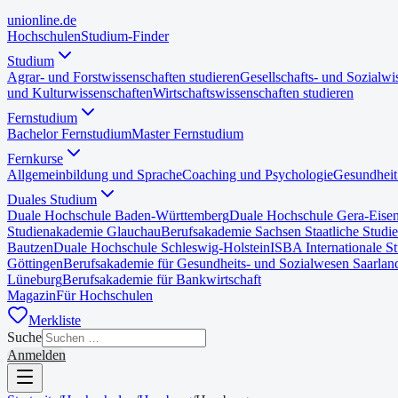
uni
online
.de
Hochschulen
Studium-Finder
Studium
Agrar- und Forstwissenschaften studieren
Gesellschafts- und Sozialwi
und Kulturwissenschaften
Wirtschaftswissenschaften studieren
Fernstudium
Bachelor Fernstudium
Master Fernstudium
Fernkurse
Allgemeinbildung und Sprache
Coaching und Psychologie
Gesundheit
Duales Studium
Duale Hochschule Baden-Württemberg
Duale Hochschule Gera-Eise
Studienakademie Glauchau
Berufsakademie Sachsen Staatliche Studi
Bautzen
Duale Hochschule Schleswig-Holstein
ISBA Internationale S
Göttingen
Berufsakademie für Gesundheits- und Sozialwesen Saarlan
Lüneburg
Berufsakademie für Bankwirtschaft
Magazin
Für Hochschulen
Merkliste
Suche
Anmelden