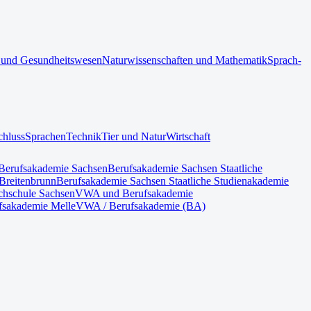
 und Gesundheitswesen
Naturwissenschaften und Mathematik
Sprach-
chluss
Sprachen
Technik
Tier und Natur
Wirtschaft
Berufsakademie Sachsen
Berufsakademie Sachsen Staatliche
Breitenbrunn
Berufsakademie Sachsen Staatliche Studienakademie
hschule Sachsen
VWA und Berufsakademie
fsakademie Melle
VWA / Berufsakademie (BA)