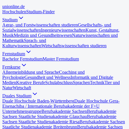
uni
online
.de
Hochschulen
Studium-Finder
Studium
Agrar- und Forstwissenschaften studieren
Gesellschafts- und
Sozialwissenschaften
Ingenieurwissenschaften
Kunst, Gestaltung,
Musik
Medizin und Gesundheitswesen
Naturwissenschaften und
Mathematik
Sprach- und
Kulturwissenschaften
Wirtschaftswissenschaften studieren
Fernstudium
Bachelor Fernstudium
Master Fernstudium
Fernkurse
Allgemeinbildung und Sprache
Coaching und
Psychologie
Gesundheit und Wellness
Informatik und Digitale
Medien
Kreative Berufe
Schulabschluss
Sprachen
Technik
Tier und
Natur
Wirtschaft
Duales Studium
Duale Hochschule Baden-Württemberg
Duale Hochschule Gera-
Eisenach
iba / Internationale Berufsakademie der F+U
Unternehmensgruppe
Berufsakademie Sachsen
Berufsakademie
Sachsen Staatliche Studienakademie Glauchau
Berufsakademie
Sachsen Staatliche Studienakademie Riesa
Berufsakademie Sachsen
Staatliche Studienakademie Breitenbrunn
Berufsakademie Sachsen