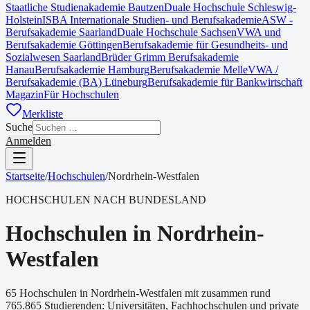
Staatliche Studienakademie Bautzen
Duale Hochschule Schleswig-
Holstein
ISBA Internationale Studien- und Berufsakademie
ASW -
Berufsakademie Saarland
Duale Hochschule Sachsen
VWA und
Berufsakademie Göttingen
Berufsakademie für Gesundheits- und
Sozialwesen Saarland
Brüder Grimm Berufsakademie
Hanau
Berufsakademie Hamburg
Berufsakademie Melle
VWA /
Berufsakademie (BA) Lüneburg
Berufsakademie für Bankwirtschaft
Magazin
Für Hochschulen
Merkliste
Suche
Anmelden
Startseite
/
Hochschulen
/
Nordrhein-Westfalen
HOCHSCHULEN NACH BUNDESLAND
Hochschulen in Nordrhein-
Westfalen
65
Hochschulen in
Nordrhein-Westfalen
mit zusammen rund
765.865
Studierenden
: Universitäten, Fachhochschulen und private