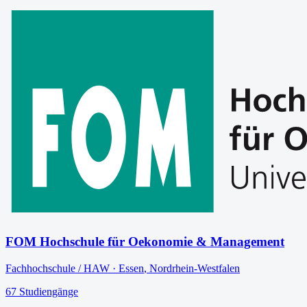
FOM Hochschule für Oekonomie & Management
Fachhochschule / HAW
·
Essen
,
Nordrhein-Westfalen
67
Studiengänge