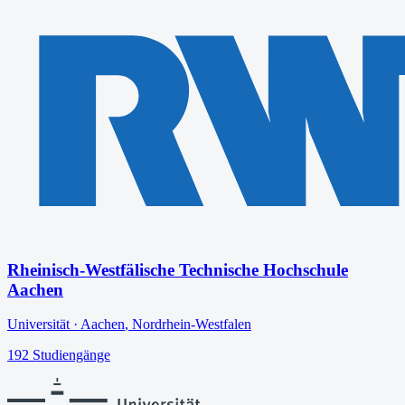
Rheinisch-Westfälische Technische Hochschule
Aachen
Universität
·
Aachen
,
Nordrhein-Westfalen
192
Studiengänge