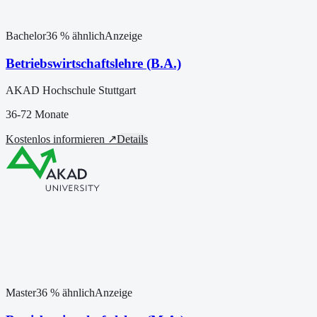
Bachelor
36
% ähnlich
Anzeige
Betriebswirtschaftslehre (B.A.)
AKAD Hochschule Stuttgart
36-72 Monate
Kostenlos informieren ↗
Details
Master
36
% ähnlich
Anzeige