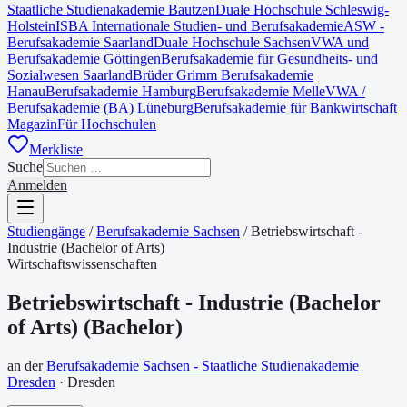
Staatliche Studienakademie Bautzen
Duale Hochschule Schleswig-
Holstein
ISBA Internationale Studien- und Berufsakademie
ASW -
Berufsakademie Saarland
Duale Hochschule Sachsen
VWA und
Berufsakademie Göttingen
Berufsakademie für Gesundheits- und
Sozialwesen Saarland
Brüder Grimm Berufsakademie
Hanau
Berufsakademie Hamburg
Berufsakademie Melle
VWA /
Berufsakademie (BA) Lüneburg
Berufsakademie für Bankwirtschaft
Magazin
Für Hochschulen
Merkliste
Suche
Anmelden
Studiengänge
/
Berufsakademie Sachsen
/
Betriebswirtschaft -
Industrie (Bachelor of Arts)
Wirtschaftswissenschaften
Betriebswirtschaft - Industrie (Bachelor
of Arts)
(
Bachelor
)
an der
Berufsakademie Sachsen - Staatliche Studienakademie
Dresden
·
Dresden