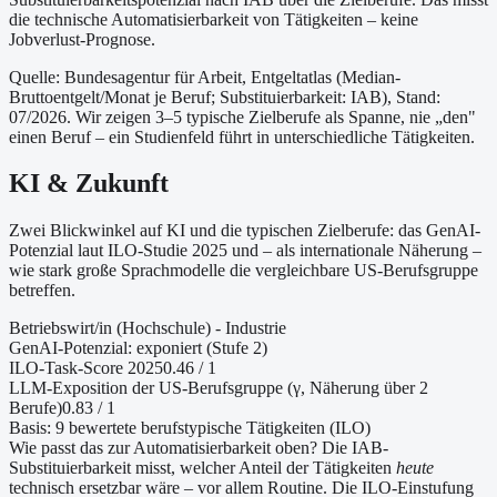
die technische Automatisierbarkeit von Tätigkeiten – keine
Jobverlust-Prognose.
Quelle: Bundesagentur für Arbeit, Entgeltatlas (Median-
Bruttoentgelt/Monat je Beruf
; Substituierbarkeit: IAB
)
, Stand:
07/2026
. Wir zeigen 3–5 typische Zielberufe als Spanne, nie „den"
einen Beruf – ein Studienfeld führt in unterschiedliche Tätigkeiten.
KI & Zukunft
Zwei Blickwinkel auf KI und die typischen Zielberufe: das GenAI-
Potenzial laut ILO-Studie 2025 und – als internationale Näherung –
wie stark große Sprachmodelle die vergleichbare US-Berufsgruppe
betreffen.
Betriebswirt/in (Hochschule) - Industrie
GenAI-Potenzial:
exponiert (Stufe 2)
ILO-Task-Score 2025
0.46
/ 1
LLM-Exposition der US-Berufsgruppe (γ, Näherung
über 2
Berufe
)
0.83
/ 1
Basis:
9
bewertete berufstypische Tätigkeiten (ILO)
Wie passt das zur Automatisierbarkeit oben?
Die IAB-
Substituierbarkeit misst, welcher Anteil der Tätigkeiten
heute
technisch ersetzbar wäre – vor allem Routine. Die ILO-Einstufung