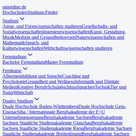
uni
online
.de
Hochschulen
Studium-Finder
Studium
Agrar- und Forstwissenschaften studieren
Gesellschafts- und
Sozialwissenschaften
Ingenieurwissenschaften
Kunst, Gestaltung,
Musik
Medizin und Gesundheitswesen
Naturwissenschaften und
Mathematik
Sprach- und
Kulturwissenschaften
Wirtschaftswissenschaften studieren
Fernstudium
Bachelor Fernstudium
Master Fernstudium
Fernkurse
Allgemeinbildung und Sprache
Coaching und
Psychologie
Gesundheit und Wellness
Informatik und Digitale
Medien
Kreative Berufe
Schulabschluss
Sprachen
Technik
Tier und
Natur
Wirtschaft
Duales Studium
Duale Hochschule Baden-Württemberg
Duale Hochschule Gera-
Eisenach
iba / Internationale Berufsakademie der F+U
Unternehmensgruppe
Berufsakademie Sachsen
Berufsakademie
Sachsen Staatliche Studienakademie Glauchau
Berufsakademie
Sachsen Staatliche Studienakademie Riesa
Berufsakademie Sachsen
Staatliche Studienakademie Breitenbrunn
Berufsakademie Sachsen