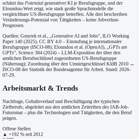
schätzt das
Potenzial
generativer KI je Berufsgruppe, und der
Eloundou-Wert zeigt, wie stark große Sprachmodelle die
vergleichbare US-Berufsgruppe betreffen. Alle drei beschreiben
Veränderungs-Potenzial von Tätigkeiten – keine Jobverlust-
Prognosen.
Quellen: Gmyrek et al., „Generative AI and Jobs“, ILO Working
Paper 140 (2025), CC BY 4.0 – Einstufung je internationaler
Berufsgruppe (ISCO-08);
Eloundou et al. (OpenAI), „GPTs are
GPTs“, Science 384 (2024) – LLM-Exposition der über den
amtlichen Berufsschlüssel zugeordneten US-Berufsgruppe
(Näherung);
Zuordnung über den Umsteigeschlüssel KldB 2010 ↔
ISCO-08 der Statistik der Bundesagentur für Arbeit.
Stand: 2026-
07-29.
Arbeitsmarkt & Trends
Nachfrage, Gehaltsverlauf und Beschäftigung der typischen
Zielberufe, abgeleitet aus den amtlichen Zeitreihen des IAB-Job-
Futuromat – plus die Technologien und Tätigkeiten, die den Beruf
prägen.
Offene Stellen
▲
+
192
% seit
2012