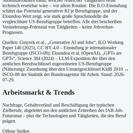
Substituierbarkeit misst, welcher Anteil der Tätigkeiten
heute
technisch ersetzbar wäre – vor allem Routine. Die ILO-Einstufung
schätzt das
Potenzial
generativer KI je Berufsgruppe, und der
Eloundou-Wert zeigt, wie stark große Sprachmodelle die
vergleichbare US-Berufsgruppe betreffen. Alle drei beschreiben
Veränderungs-Potenzial von Tätigkeiten – keine Jobverlust-
Prognosen.
Quellen: Gmyrek et al., „Generative AI and Jobs“, ILO Working
Paper 140 (2025), CC BY 4.0 – Einstufung je internationaler
Berufsgruppe (ISCO-08);
Eloundou et al. (OpenAI), „GPTs are
GPTs“, Science 384 (2024) – LLM-Exposition der über den
amtlichen Berufsschlüssel zugeordneten US-Berufsgruppe
(Näherung);
Zuordnung über den Umsteigeschlüssel KldB 2010 ↔
ISCO-08 der Statistik der Bundesagentur für Arbeit.
Stand: 2026-
07-29.
Arbeitsmarkt & Trends
Nachfrage, Gehaltsverlauf und Beschäftigung der typischen
Zielberufe, abgeleitet aus den amtlichen Zeitreihen des IAB-Job-
Futuromat – plus die Technologien und Tätigkeiten, die den Beruf
prägen.
Offene Stellen