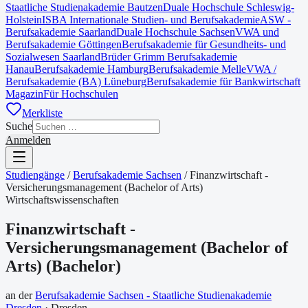
Staatliche Studienakademie Bautzen
Duale Hochschule Schleswig-
Holstein
ISBA Internationale Studien- und Berufsakademie
ASW -
Berufsakademie Saarland
Duale Hochschule Sachsen
VWA und
Berufsakademie Göttingen
Berufsakademie für Gesundheits- und
Sozialwesen Saarland
Brüder Grimm Berufsakademie
Hanau
Berufsakademie Hamburg
Berufsakademie Melle
VWA /
Berufsakademie (BA) Lüneburg
Berufsakademie für Bankwirtschaft
Magazin
Für Hochschulen
Merkliste
Suche
Anmelden
Studiengänge
/
Berufsakademie Sachsen
/
Finanzwirtschaft -
Versicherungsmanagement (Bachelor of Arts)
Wirtschaftswissenschaften
Finanzwirtschaft -
Versicherungsmanagement (Bachelor of
Arts)
(
Bachelor
)
an der
Berufsakademie Sachsen - Staatliche Studienakademie
Dresden
·
Dresden