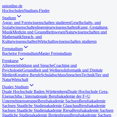
uni
online
.de
Hochschulen
Studium-Finder
Studium
Agrar- und Forstwissenschaften studieren
Gesellschafts- und
Sozialwissenschaften
Ingenieurwissenschaften
Kunst, Gestaltung,
Musik
Medizin und Gesundheitswesen
Naturwissenschaften und
Mathematik
Sprach- und
Kulturwissenschaften
Wirtschaftswissenschaften studieren
Fernstudium
Bachelor Fernstudium
Master Fernstudium
Fernkurse
Allgemeinbildung und Sprache
Coaching und
Psychologie
Gesundheit und Wellness
Informatik und Digitale
Medien
Kreative Berufe
Schulabschluss
Sprachen
Technik
Tier und
Natur
Wirtschaft
Duales Studium
Duale Hochschule Baden-Württemberg
Duale Hochschule Gera-
Eisenach
iba / Internationale Berufsakademie der F+U
Unternehmensgruppe
Berufsakademie Sachsen
Berufsakademie
Sachsen Staatliche Studienakademie Glauchau
Berufsakademie
Sachsen Staatliche Studienakademie Riesa
Berufsakademie Sachsen
Staatliche Studienakademie Breitenbrunn
Berufsakademie Sachsen