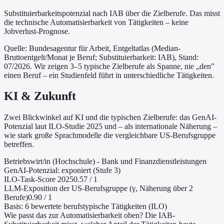
Substituierbarkeitspotenzial nach IAB über die Zielberufe. Das misst
die technische Automatisierbarkeit von Tätigkeiten – keine
Jobverlust-Prognose.
Quelle: Bundesagentur für Arbeit, Entgeltatlas (Median-
Bruttoentgelt/Monat je Beruf
; Substituierbarkeit: IAB
)
, Stand:
07/2026
. Wir zeigen 3–5 typische Zielberufe als Spanne, nie „den"
einen Beruf – ein Studienfeld führt in unterschiedliche Tätigkeiten.
KI & Zukunft
Zwei Blickwinkel auf KI und die typischen Zielberufe: das GenAI-
Potenzial laut ILO-Studie 2025 und – als internationale Näherung –
wie stark große Sprachmodelle die vergleichbare US-Berufsgruppe
betreffen.
Betriebswirt/in (Hochschule) - Bank und Finanzdienstleistungen
GenAI-Potenzial:
exponiert (Stufe 3)
ILO-Task-Score 2025
0.57
/ 1
LLM-Exposition der US-Berufsgruppe (γ, Näherung
über 2
Berufe
)
0.90
/ 1
Basis:
6
bewertete berufstypische Tätigkeiten (ILO)
Wie passt das zur Automatisierbarkeit oben?
Die IAB-