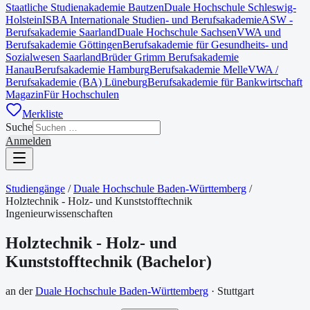
Staatliche Studienakademie Bautzen
Duale Hochschule Schleswig-
Holstein
ISBA Internationale Studien- und Berufsakademie
ASW -
Berufsakademie Saarland
Duale Hochschule Sachsen
VWA und
Berufsakademie Göttingen
Berufsakademie für Gesundheits- und
Sozialwesen Saarland
Brüder Grimm Berufsakademie
Hanau
Berufsakademie Hamburg
Berufsakademie Melle
VWA /
Berufsakademie (BA) Lüneburg
Berufsakademie für Bankwirtschaft
Magazin
Für Hochschulen
Merkliste
Suche
Anmelden
Studiengänge
/
Duale Hochschule Baden-Württemberg
/
Holztechnik - Holz- und Kunststofftechnik
Ingenieurwissenschaften
Holztechnik - Holz- und
Kunststofftechnik
(
Bachelor
)
an der
Duale Hochschule Baden-Württemberg
·
Stuttgart