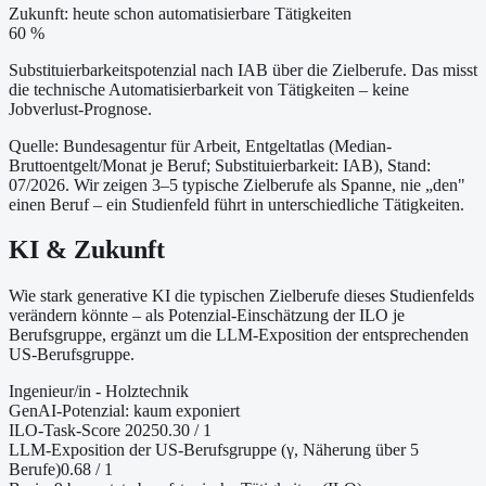
Zukunft: heute schon automatisierbare Tätigkeiten
60 %
Substituierbarkeitspotenzial nach IAB über die Zielberufe. Das misst
die technische Automatisierbarkeit von Tätigkeiten – keine
Jobverlust-Prognose.
Quelle: Bundesagentur für Arbeit, Entgeltatlas (Median-
Bruttoentgelt/Monat je Beruf
; Substituierbarkeit: IAB
)
, Stand:
07/2026
. Wir zeigen 3–5 typische Zielberufe als Spanne, nie „den"
einen Beruf – ein Studienfeld führt in unterschiedliche Tätigkeiten.
KI & Zukunft
Wie stark generative KI die typischen Zielberufe dieses Studienfelds
verändern könnte – als Potenzial-Einschätzung der ILO je
Berufsgruppe, ergänzt um die LLM-Exposition der entsprechenden
US-Berufsgruppe.
Ingenieur/in - Holztechnik
GenAI-Potenzial:
kaum exponiert
ILO-Task-Score 2025
0.30
/ 1
LLM-Exposition der US-Berufsgruppe (γ, Näherung
über 5
Berufe
)
0.68
/ 1