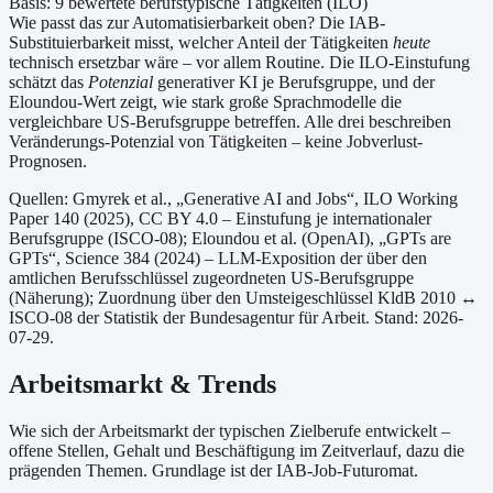
Basis:
9
bewertete berufstypische Tätigkeiten (ILO)
Wie passt das zur Automatisierbarkeit oben?
Die IAB-
Substituierbarkeit misst, welcher Anteil der Tätigkeiten
heute
technisch ersetzbar wäre – vor allem Routine. Die ILO-Einstufung
schätzt das
Potenzial
generativer KI je Berufsgruppe, und der
Eloundou-Wert zeigt, wie stark große Sprachmodelle die
vergleichbare US-Berufsgruppe betreffen. Alle drei beschreiben
Veränderungs-Potenzial von Tätigkeiten – keine Jobverlust-
Prognosen.
Quellen: Gmyrek et al., „Generative AI and Jobs“, ILO Working
Paper 140 (2025), CC BY 4.0 – Einstufung je internationaler
Berufsgruppe (ISCO-08);
Eloundou et al. (OpenAI), „GPTs are
GPTs“, Science 384 (2024) – LLM-Exposition der über den
amtlichen Berufsschlüssel zugeordneten US-Berufsgruppe
(Näherung);
Zuordnung über den Umsteigeschlüssel KldB 2010 ↔
ISCO-08 der Statistik der Bundesagentur für Arbeit.
Stand: 2026-
07-29.
Arbeitsmarkt & Trends
Wie sich der Arbeitsmarkt der typischen Zielberufe entwickelt –
offene Stellen, Gehalt und Beschäftigung im Zeitverlauf, dazu die
prägenden Themen. Grundlage ist der IAB-Job-Futuromat.