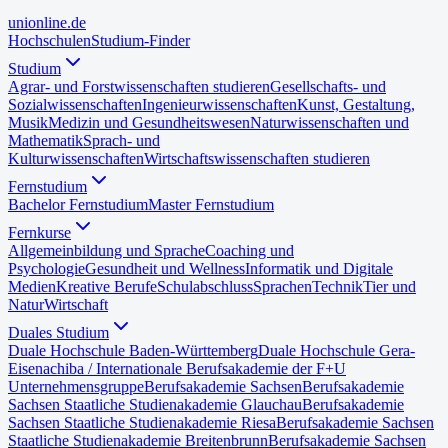
uni
online
.de
Hochschulen
Studium-Finder
Studium
Agrar- und Forstwissenschaften studieren
Gesellschafts- und
Sozialwissenschaften
Ingenieurwissenschaften
Kunst, Gestaltung,
Musik
Medizin und Gesundheitswesen
Naturwissenschaften und
Mathematik
Sprach- und
Kulturwissenschaften
Wirtschaftswissenschaften studieren
Fernstudium
Bachelor Fernstudium
Master Fernstudium
Fernkurse
Allgemeinbildung und Sprache
Coaching und
Psychologie
Gesundheit und Wellness
Informatik und Digitale
Medien
Kreative Berufe
Schulabschluss
Sprachen
Technik
Tier und
Natur
Wirtschaft
Duales Studium
Duale Hochschule Baden-Württemberg
Duale Hochschule Gera-
Eisenach
iba / Internationale Berufsakademie der F+U
Unternehmensgruppe
Berufsakademie Sachsen
Berufsakademie
Sachsen Staatliche Studienakademie Glauchau
Berufsakademie
Sachsen Staatliche Studienakademie Riesa
Berufsakademie Sachsen
Staatliche Studienakademie Breitenbrunn
Berufsakademie Sachsen